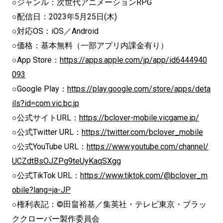
○ジャンル：次世代アニメーションRPG
○配信日：2023年5月25日(木)
○対応OS：iOS／Android
○価格：基本無料（一部アプリ内課金有り）
○App Store：
https://apps.apple.com/jp/app/id6444940
093
○Google Play：
https://play.google.com/store/apps/deta
ils?id=com.vic.bc.jp
○公式サイトURL：
https://bclover-mobile.vicgame.jp/
○公式Twitter URL：
https://twitter.com/bclover_mobile
○公式YouTube URL：
https://www.youtube.com/channel/
UCZdtBsOJZPg9teUyKaqSXgg
○公式TikTok URL：
https://www.tiktok.com/@bclover_m
obile?lang=ja-JP
○権利表記：©田畠裕基／集英社・テレビ東京・ブラッ
ククローバー製作委員会