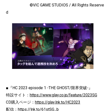
©VIC GAME STUDIOS / All Rights Reserve
d
■『HC 2023 episode 1 -THE GHOST/限界突破-』
特設サイト：
https://www.glay.co.jp/
feature/2023SG
CD購入ページ
：
https://glay.lnk.to/
HC2023
配信：
https://lnk.to/61stSG_b