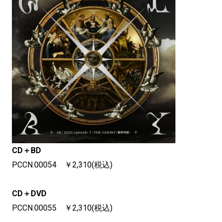
CD＋BD
PCCN.00054 ￥2,310(税込)
CD＋DVD
PCCN.00055 ￥2,310(税込)