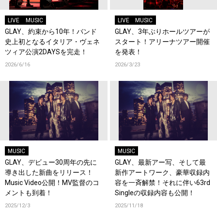
LIVE
MUSIC
LIVE
MUSIC
GLAY、約束から10年！バンド
GLAY、3年ぶりホールツアーが
史上初となるイタリア・ヴェネ
スタート！アリーナツアー開催
ツィア公演2DAYSを完走！
を発表！
2026/6/16
2026/3/23
MUSIC
MUSIC
GLAY、デビュー30周年の先に
GLAY、最新アー写、そして最
導き出した新曲をリリース！
新作アートワーク、豪華収録内
Music Video公開！MV監督のコ
容を一斉解禁！それに伴い63rd
メントも到着！
Singleの収録内容も公開！
2025/12/3
2025/11/18