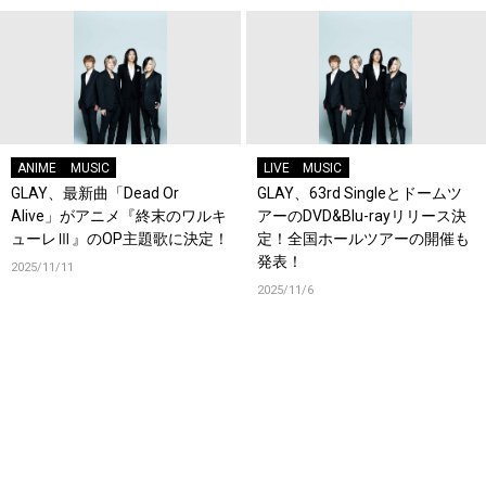
ANIME
MUSIC
LIVE
MUSIC
GLAY、最新曲「Dead Or
GLAY、63rd Singleとドームツ
Alive」がアニメ『終末のワルキ
アーのDVD&Blu-rayリリース決
ューレⅢ』のOP主題歌に決定！
定！全国ホールツアーの開催も
発表！
2025/11/11
2025/11/6