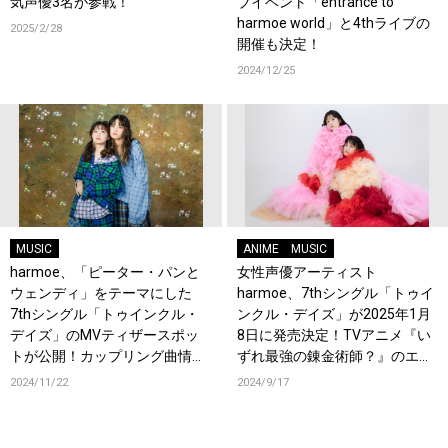
気声優3名が参戦！
ブイベント「entrance to
harmoe world」と4thライブの
2025/2/28
開催も決定！
2024/12/25
MUSIC
ANIME
MUSIC
harmoe、「ピーター・パンと
女性声優アーティスト
ウェンディ」をテーマにした
harmoe、7thシングル「トゥイ
7thシングル「トゥインクル・
ンクル・デイズ」が2025年1月
デイズ」のMVティザースポッ
8日に発売決定！TVアニメ『い
トが公開！カップリング曲情報
ずれ最強の錬金術師？』のエン
も解禁！
ディングテーマに決定！
2024/11/22
2024/9/17