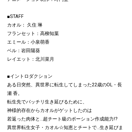
■STAFF
カオル： 久住 琳
フランセット：高柳知葉
エミール：小泉萌香
ベル：岩田陽葵
レイエット：北川菜月
■イントロダクション
ある日突然、異世界に転生してしまった22歳のOL・長
瀬 香。
転生先でバッチリ生き延びるために、
神様的存在からカオルがゲットしたのは
若返った肉体と…超チート級のポーション作成能力!?
異世界転生女子・カオル☆知恵とチートで…生き延びま