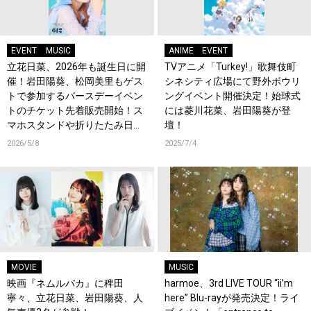
EVENT
MUSIC
ANIME
EVENT
立花日菜、2026年も誕生日に開
TVアニメ「Turkey!」歌舞伎町
催！岩田陽葵、松岡美里もゲス
シネシティ広場にて野外ボウリ
トで参加するバースデーイベン
ングイベント開催決定！始球式
トのチケット先着販売開始！ス
には菱川花菜、岩田陽葵が登
マホスタンドや折りたたみ日傘
壇！
などオリジナルグッズ販売決
2026/5/8
2025/7/4
定！
MOVIE
MUSIC
映画『ネムルバカ』に稗田
harmoe、3rd LIVE TOUR “ii’m
寧々、立花日菜、岩田陽葵、人
here” Blu-rayが発売決定！ライ