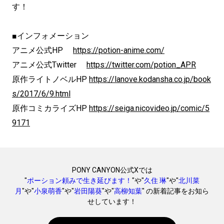
す！
■インフォメーション
アニメ公式HP
https://potion-anime.com/
アニメ公式Twitter
https://twitter.com/potion_APR
原作ライトノベルHP
https://lanove.kodansha.co.jp/book
s/2017/6/9.html
原作コミカライズHP
https://seiga.nicovideo.jp/comic/5
9171
PONY CANYON公式Xでは
"
ポーション頼みで生き延びます！
"や"
久住 琳
"や"
北川菜
月
"や"
小泉萌香
"や"
岩田陽葵
"や"
高柳知葉
" の新着記事をお知ら
せしています！