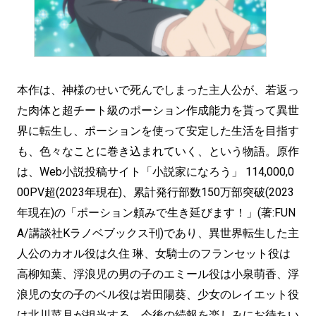
本作は、神様のせいで死んでしまった主人公が、若返っ
た肉体と超チート級のポーション作成能力を貰って異世
界に転生し、ポーションを使って安定した生活を目指す
も、色々なことに巻き込まれていく、という物語。原作
は、Web小説投稿サイト「小説家になろう」 114,000,0
00PV超(2023年現在)、累計発行部数150万部突破(2023
年現在)の「ポーション頼みで生き延びます！」(著:FUN
A/講談社Kラノベブックス刊)であり、異世界転生した主
人公のカオル役は久住 琳、女騎士のフランセット役は
高柳知葉、浮浪児の男の子のエミール役は小泉萌香、浮
浪児の女の子のベル役は岩田陽葵、少女のレイエット役
は北川菜月が担当する。今後の続報を楽しみにお待ちい