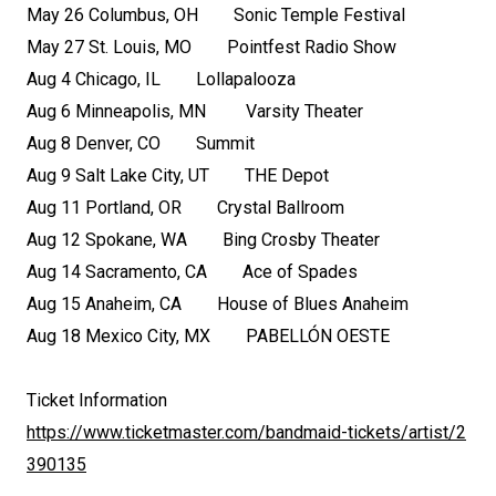
May 26 Columbus, OH Sonic Temple Festival
May 27 St. Louis, MO Pointfest Radio Show
Aug 4 Chicago, IL Lollapalooza
Aug 6 Minneapolis, MN Varsity Theater
Aug 8 Denver, CO Summit
Aug 9 Salt Lake City, UT THE Depot
Aug 11 Portland, OR Crystal Ballroom
Aug 12 Spokane, WA Bing Crosby Theater
Aug 14 Sacramento, CA Ace of Spades
Aug 15 Anaheim, CA House of Blues Anaheim
Aug 18 Mexico City, MX PABELLÓN OESTE
Ticket Information
https://www.ticketmaster.com/bandmaid-tickets/artist/2
390135