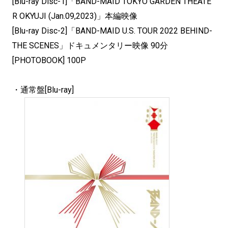
[Blu-ray Disc-1]「BAND-MAID TOKYO GARDEN THEATE
R OKYUJI (Jan.09,2023)」本編映像
[Blu-ray Disc-2]「BAND-MAID U.S. TOUR 2022 BEHIND-
THE SCENES」ドキュメンタリー映像 90分
[PHOTOBOOK] 100P
・通常盤[Blu-ray]