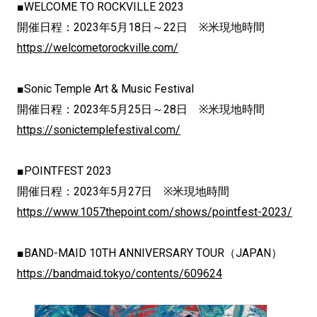
■WELCOME TO ROCKVILLE 2023
開催日程：2023年5月18日～22日 ※米現地時間
https://welcometorockville.com/
■Sonic Temple Art & Music Festival
開催日程：2023年5月25日～28日 ※米現地時間
https://sonictemplefestival.com/
■POINTFEST 2023
開催日程：2023年5月27日 ※米現地時間
https://www.1057thepoint.com/shows/pointfest-2023/
■BAND-MAID 10TH ANNIVERSARY TOUR（JAPAN）
https://bandmaid.tokyo/contents/609624