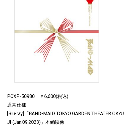
PCXP-50980 ￥6,600(税込)
通常仕様
[Blu-ray]「BAND-MAID TOKYO GARDEN THEATER OKYU
JI (Jan.09,2023)」本編映像