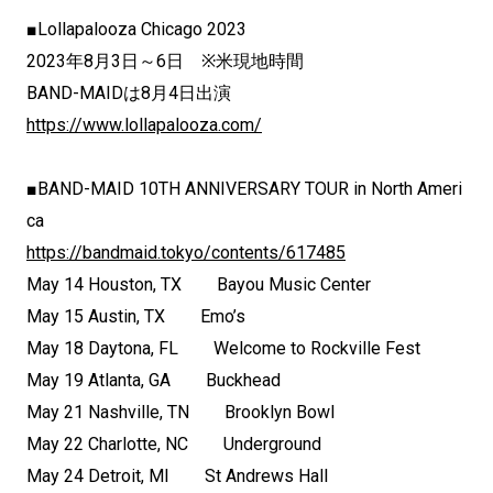
■Lollapalooza Chicago 2023
2023年8月3日～6日 ※米現地時間
BAND-MAIDは8月4日出演
https://www.lollapalooza.com/
■BAND-MAID 10TH ANNIVERSARY TOUR in North Ameri
ca
https://bandmaid.tokyo/contents/617485
May 14 Houston, TX Bayou Music Center
May 15 Austin, TX Emo’s
May 18 Daytona, FL Welcome to Rockville Fest
May 19 Atlanta, GA Buckhead
May 21 Nashville, TN Brooklyn Bowl
May 22 Charlotte, NC Underground
May 24 Detroit, MI St Andrews Hall