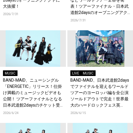
大抜擢！
表！ツアーファイナル・日本武
道館2daysのオープニングアク
2026/7/31
トにNEK!が決定！
2026/7/31
MUSIC
LIVE
MUSIC
BAND-MAID、ニューシングル
BAND-MAID、日本武道館2days
「ENERGETIC」リリース！仕掛
でファイナルを迎えるワールド
け満載のミュージックビデオも
ツアーのヨーロッパ編を全公演
公開！ ツアーファイナルとなる
ソールドアウトで完走！世界最
日本武道館2daysのチケット受
大のハードロックフェス英
付もスタート！
『Download Festival』でも熱
2026/6/24
2026/6/15
狂！