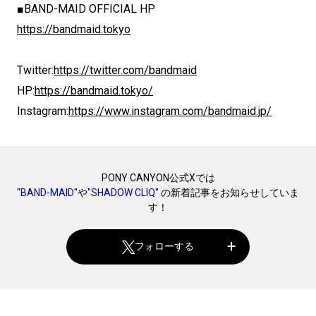
■BAND-MAID OFFICIAL HP
https://bandmaid.tokyo
Twitter:
https://twitter.com/bandmaid
HP:
https://bandmaid.tokyo/
Instagram:
https://www.instagram.com/bandmaid.jp/
PONY CANYON公式Xでは
"
BAND-MAID
"や"
SHADOW CLIQ
" の新着記事をお知らせしていま
す！
フォローする