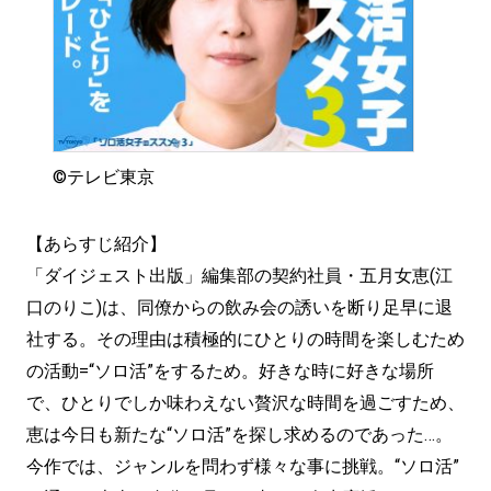
©テレビ東京
【あらすじ紹介】
「ダイジェスト出版」編集部の契約社員・五月女恵(江
口のりこ)
は、同僚からの飲み会の誘いを断り足早に退
社する。
その理由は積極的にひとりの時間を楽しむため
の活動=“ソロ活”
をするため。好きな時に好きな場所
で、
ひとりでしか味わえない贅沢な時間を過ごすため、
恵は今日も新たな“ソロ活”を探し求めるのであった…。
今作では、ジャンルを問わず様々な事に挑戦。“ソロ活”