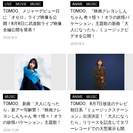
LIVE
MOVIE
MUSIC
ANIME
MUSIC
TOMOO、メジャーデビュー日
TOMOO、『映画クレヨンしん
に「オセロ」ライブ映像を公
ちゃん 奇々怪々！オラの妖怪バ
開！8月8日に武道館ライブ映像
ケ〜ション』主題歌の新曲「大
全編公開を発表！
人になったら」ミュージックビ
デオを公開！
2026/8/4
2026/8/3
MUSIC
ANIME
MUSIC
TOMOO、新曲「大人になった
TOMOO、8月7日放送のテレビ
ら」新アー写解禁！『映画クレ
朝日系『ミュージックステーシ
ヨンしんちゃん 奇々怪々！オラ
ョン』出演決定！「大人になっ
の妖怪バケ〜ション』主題歌！
たら」リリースを記念してタワ
ーレコードでの大型展示も開
2026/7/28