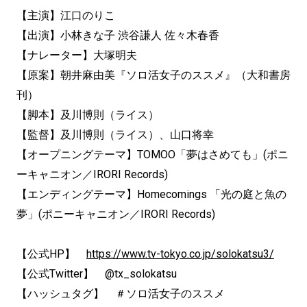
【主演】江口のりこ
【出演】小林きな子 渋谷謙人 佐々木春香
【ナレーター】大塚明夫
【原案】朝井麻由美『ソロ活女子のススメ』（大和書房
刊）
【脚本】及川博則（ライス）
【監督】及川博則（ライス）、山口将幸
【オープニングテーマ】TOMOO「夢はさめても」(ポニ
ーキャニオン／IRORI Records)
【エンディングテーマ】Homecomings 「光の庭と魚の
夢」(ポニーキャニオン／IRORI Records)
【公式HP】
https://www.tv-tokyo.co.jp/solokatsu3/
【公式Twitter】 @tx_solokatsu
【ハッシュタグ】 ＃ソロ活女子のススメ