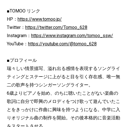
■TOMOO リンク
HP：
https://www.tomoo.jp/
Twitter：
https://twitter.com/Tomoo_628
Instagram：
https://www.instagram.com/tomoo_ssw/
YouTube：
https://youtube.com/@tomoo_628
■プロフィール
瑞々しい情景描写、
溢れ出る感情を表現するソングライ
ティングとステージに上がると
目を引く存在感、唯一無
二の歌声を持つシンガーソングライター。
6歳よりピアノを始め、
のちに聴いたことがない楽曲の
歌詞に自分で即興のメロディをつけ
歌って遊んでいたこ
とをきっかけに作曲に興味を持つようになる。
中学に入
りオリジナル曲の制作を開始。
その後本格的に音楽活動
をスタートさせる。