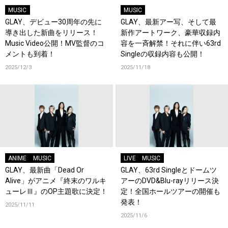
MUSIC
MUSIC
GLAY、デビュー30周年の先に
GLAY、最新アー写、そして最
導き出した新曲をリリース！
新作アートワーク、豪華収録内
Music Video公開！MV監督のコ
容を一斉解禁！それに伴い63rd
メントも到着！
Singleの収録内容も公開！
2025/12/3
2025/11/18
ANIME
MUSIC
LIVE
MUSIC
GLAY、最新曲「Dead Or
GLAY、63rd Singleとドームツ
Alive」がアニメ『終末のワルキ
アーのDVD&Blu-rayリリース決
ューレⅢ』のOP主題歌に決定！
定！全国ホールツアーの開催も
発表！
2025/11/11
2025/11/6