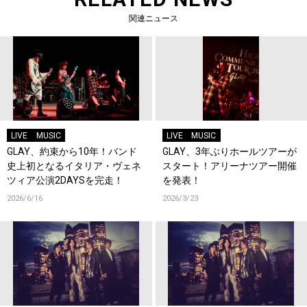
関連ニュース
LIVE
MUSIC
LIVE
MUSIC
GLAY、約束から10年！バンド
GLAY、3年ぶりホールツアーが
史上初となるイタリア・ヴェネ
スタート！アリーナツアー開催
ツィア公演2DAYSを完走！
を発表！
2026/6/16
2026/3/23