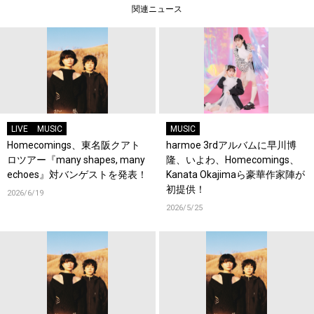
関連ニュース
LIVE
MUSIC
MUSIC
Homecomings、東名阪クアト
harmoe 3rdアルバムに早川博
ロツアー『many shapes, many
隆、いよわ、Homecomings、
echoes』対バンゲストを発表！
Kanata Okajimaら豪華作家陣が
初提供！
2026/6/19
2026/5/25