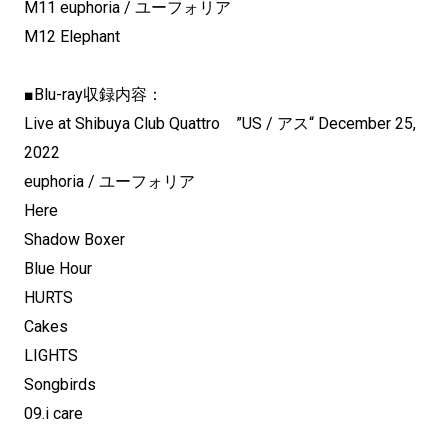
M11 euphoria / ユーフォリア
M12 Elephant
■Blu-ray収録内容：
Live at Shibuya Club Quattro ”US / アス“ December 25,
2022
euphoria / ユーフォリア
Here
Shadow Boxer
Blue Hour
HURTS
Cakes
LIGHTS
Songbirds
09.i care