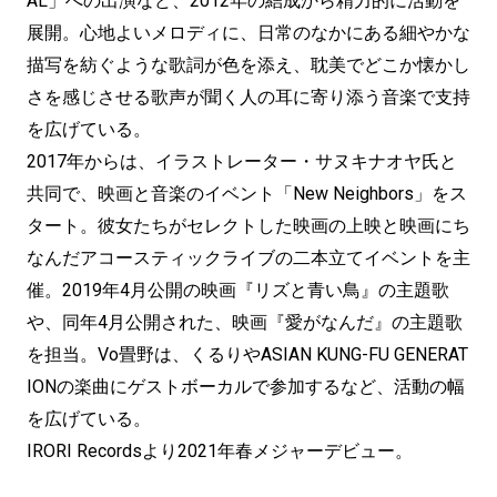
AL」への出演など、2012年の結成から精力的に活動を
展開。心地よいメロディに、日常のなかにある細やかな
描写を紡ぐような歌詞が色を添え、耽美でどこか懐かし
さを感じさせる歌声が聞く人の耳に寄り添う音楽で支持
を広げている。
2017年からは、イラストレーター・サヌキナオヤ氏と
共同で、映画と音楽のイベント「New Neighbors」をス
タート。彼女たちがセレクトした映画の上映と映画にち
なんだアコースティックライブの二本立てイベントを主
催。2019年4月公開の映画『リズと青い鳥』の主題歌
や、同年4月公開された、映画『愛がなんだ』の主題歌
を担当。Vo畳野は、くるりやASIAN KUNG-FU GENERAT
IONの楽曲にゲストボーカルで参加するなど、活動の幅
を広げている。
IRORI Recordsより2021年春メジャーデビュー。