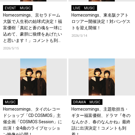
EVENT
MUSIC
LIVE
MUSIC
Homecomings、京セラドーム
Homecomings、東名阪クアト
大阪で人生初の始球式決定！福
ロツアー開催決定！対バンゲス
富優樹「真紅と蒼の魂を一球に
トを迎え開催！
込めて、豪胆に狼煙をあげたい
2026/5/14
と思います！」コメントも到
着！
2026/5/15
MUSIC
DRAMA
MUSIC
Homecomings、タイのレコー
Homecomings、主題歌担当・
ドショップ「CD COSMOS」主
ギター福富優樹、ドラマ『冬の
催企画「COSMOS Session」に
なんかさ、春のなんかね』最終
出演！全4曲のライブセッショ
話に出演決定！コメントも到
ン映像が公開！
着！