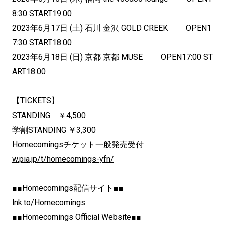
8:30 START19:00
2023年6月17日 (土) 石川 金沢 GOLD CREEK OPEN1
7:30 START18:00
2023年6月18日 (日) 京都 京都 MUSE OPEN17:00 ST
ART18:00
【TICKETS】
STANDING ￥4,500
学割STANDING ￥3,300
Homecomingsチケット一般発売受付
w.pia.jp/t/homecomings-yfn/
■■Homecomings配信サイト■■
lnk.to/Homecomings
■■Homecomings Official Website■■