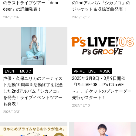
のラストライブツアー「dear
の2ndアルバム『シカノコ』の
deer」の詳細発表！
ジャケット＆収録楽曲発表！
2026/1/26
2025/12/17
EVENT
MUSIC
ANIME
LIVE
MUSIC
声優・久保ユリカのアーティス
2025年3月8日・3月9日開催
ト活動10周年＆活動終了を記念
『P’s LIVE! 08 ～P’s GR∞VE
した2ndアルバム「シカノコ」
～』、チケットのプレオーダー
を発売！ライブイベントツアー
先行がスタート！
も発表！
2024/12/10
2025/10/31