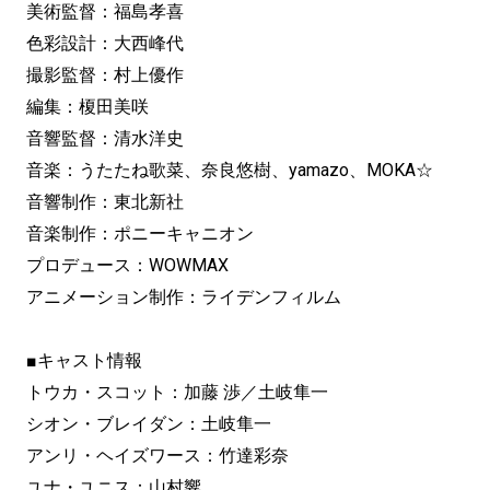
美術監督：福島孝喜
色彩設計：大西峰代
撮影監督：村上優作
編集：榎田美咲
音響監督：清水洋史
音楽：うたたね歌菜、奈良悠樹、yamazo、MOKA☆
音響制作：東北新社
音楽制作：ポニーキャニオン
プロデュース：WOWMAX
アニメーション制作：ライデンフィルム
■キャスト情報
トウカ・スコット：加藤 渉／土岐隼一
シオン・ブレイダン：土岐隼一
アンリ・ヘイズワース：竹達彩奈
ユナ・ユニス：山村響