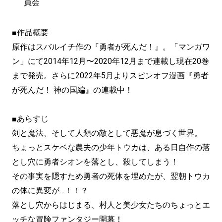
員会
■作品概要
原作はスバルイチ作の『勇者が死んだ！』。「マンガワ
ン」にて2014年12月〜2020年12月まで連載し現在20巻
まで発売。さらに2022年5月よりスピンオフ漫画『勇者
が死んだ！ 神の国編』の連載中！
■あらすじ
剣と魔法、そして人類の敵として悪魔が息づく世界。
ちょっとスケベな農夫の少年トウカは、ある日自作の落
とし穴に勇者シオンを落とし、殺してしまう！
その事実を隠すため勇者の死体を埋めたが、翌朝トウカ
の体に異変が…！！？
落とし穴からはじまる、村人と美少女たちのちょっとエ
ッチな冒険ファンタジー開幕！