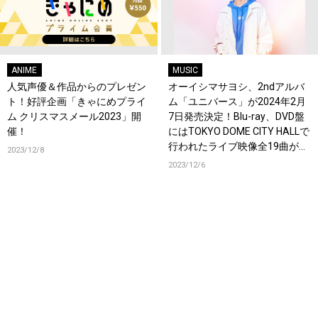
ANIME
MUSIC
人気声優＆作品からのプレゼン
オーイシマサヨシ、2ndアルバ
ト！好評企画「きゃにめプライ
ム「ユニバース」が2024年2月
ム クリスマスメール2023」開
7日発売決定！Blu-ray、DVD盤
催！
にはTOKYO DOME CITY HALLで
行われたライブ映像全19曲が収
2023/12/8
録！
2023/12/6