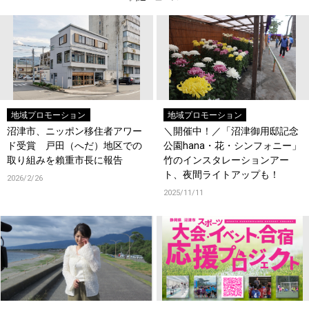
地域プロモーション
地域プロモーション
沼津市、ニッポン移住者アワー
＼開催中！／「沼津御用邸記念
ド受賞 戸田（へだ）地区での
公園hana・花・シンフォニー」
取り組みを賴重市長に報告
竹のインスタレーションアー
ト、夜間ライトアップも！
2026/2/26
2025/11/11