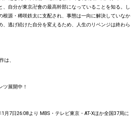
と、
自分が東京卍會の最高幹部になっていることを知る。
し
の根源・
稀咲鉄太に支配され、事態は一向に解決していなか
め、
逃げ続けた自分を変えるため、人生のリベンジは終わら
本作は、
ンツ展開中！
月7日26:08より MBS・テレビ東京・AT-Xほか全国37局に