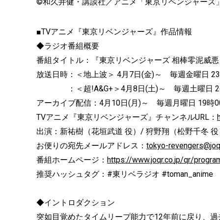
©和久井健・講談社／アニメ「東京リベンジャーズ
■TVアニメ『東京リベンジャーズ』作品情報
◆ラジオ番組概要
番組タイトル：『東京リベンジャーズ 相棒零泥威悪
放送日時：＜地上波＞ 4月7日(金)～ 毎週金曜日 23時
：＜超!A&G+＞4月8日(土)～ 毎週土曜日 26
アーカイブ配信：4月10日(月)～ 毎週月曜日 19時0
TVアニメ『東京リベンジャーズ』チャンネルURL：
出演：新祐樹（花垣武道 役）/ 狩野翔（松野千冬 役
お便りの宛先メールアドレス：
tokyo-revengers@
joq
番組ホームページ：
https://www.joqr.co.
jp/qr/progra
推奨ハッシュタグ：#東リベラジオ #toman_anime
◆イントロダクション
突如目覚めたタイムリープ能力で12年前に戻り、
過