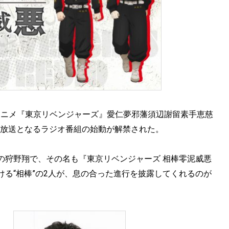
われたTVアニメ『東京リベンジャーズ』愛仁夢邪藩須辺謝留素手恵慈
地上波放送となるラジオ番組の始動が解禁された。
の狩野翔で、その名も『東京リベンジャーズ 相棒零泥威悪
る“相棒”の2人が、息の合った進行を披露してくれるのが