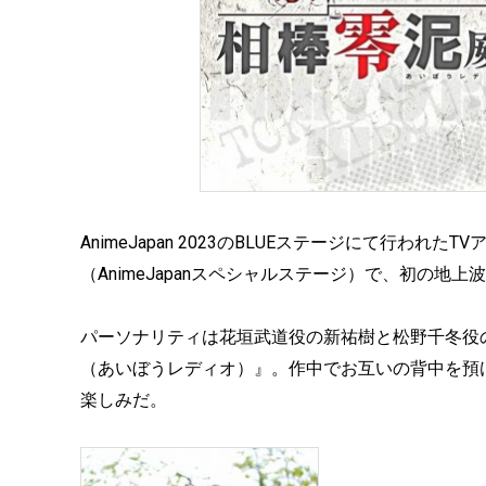
AnimeJapan 2023のBLUEステージにて行
（AnimeJapanスペシャルステージ）で、初の
パーソナリティは花垣武道役の新祐樹と松野千冬役
（あいぼうレディオ）』。作中でお互いの背中を預け
楽しみだ。