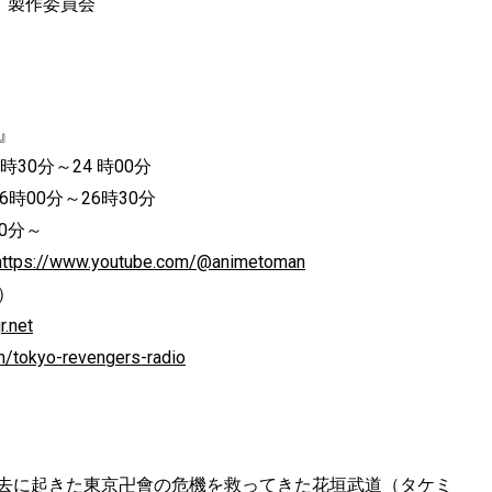
」製作委員会
』
30分～24 時00分
時00分～26時30分
0分～
https
://www.youtube.com/@animetoman
）
r.net
m/tokyo-revengers-
radio
去に起きた東京卍會の危機を救ってきた花垣武道（タケミ