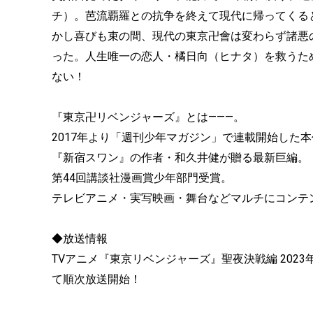
チ）。
芭流覇羅との抗争を終えて現代に帰ってくる
かし喜びも束の間、現代の東京卍會は変わらず諸悪
った。
人生唯一の恋人・橘日向（ヒナタ）を救うた
ない！
『東京卍リベンジャーズ』とは———。
2017年より「週刊少年マガジン」で連載開始した
『新宿スワン』の作者・和久井健が贈る最新巨編。
第44回講談社漫画賞少年部門受賞。
テレビアニメ・実写映画・舞台などマルチにコンテ
◆放送情報
TVアニメ『東京リベンジャーズ』聖夜決戦編 2023年1
て順次放送開始！