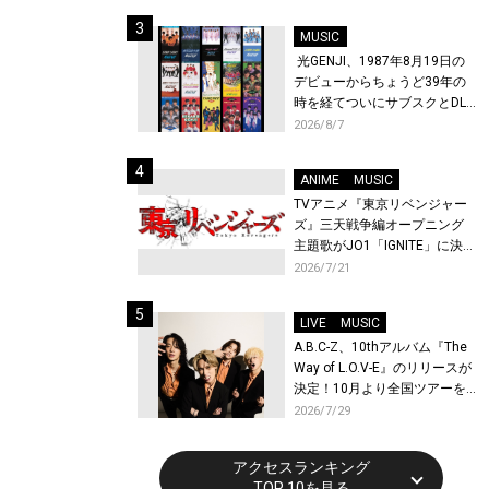
始！
MUSIC
光GENJI、1987年8月19日の
デビューからちょうど39年の
時を経てついにサブスクとDL
配信が解禁！
2026/8/7
ANIME
MUSIC
TVアニメ『東京リベンジャー
ズ』三天戦争編オープニング
主題歌がJO1「IGNITE」に決
定！メンバー全員から喜びと
2026/7/21
作品への想いあふれるコメン
トが到着！9月に東京・大阪で
LIVE
MUSIC
先行上映会を開催！
A.B.C-Z、10thアルバム『The
Way of L.O.V-E』のリリースが
決定！10月より全国ツアーを
開催！
2026/7/29
アクセスランキング
TOP 10を見る