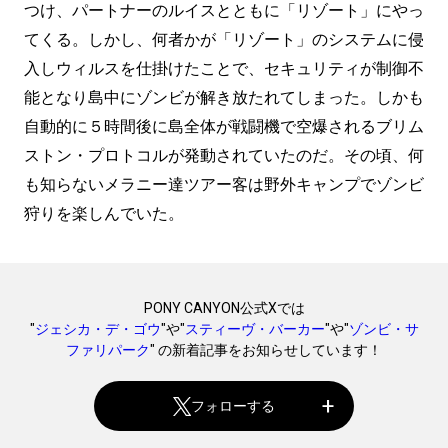
つけ、パートナーのルイスとともに「リゾート」にやっ
てくる。しかし、何者かが「リゾート」のシステムに侵
入しウィルスを仕掛けたことで、セキュリティが制御不
能となり島中にゾンビが解き放たれてしまった。しかも
自動的に５時間後に島全体が戦闘機で空爆されるブリム
ストン・プロトコルが発動されていたのだ。その頃、何
も知らないメラニー達ツアー客は野外キャンプでゾンビ
狩りを楽しんでいた。
PONY CANYON公式Xでは
"
ジェシカ・デ・ゴウ
"や"
スティーヴ・バーカー
"や"
ゾンビ・サ
ファリパーク
" の新着記事をお知らせしています！
フォローする