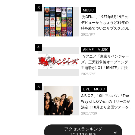
始！
MUSIC
光GENJI、1987年8月19日の
デビューからちょうど39年の
時を経てついにサブスクとDL
配信が解禁！
2026/8/7
ANIME
MUSIC
TVアニメ『東京リベンジャー
ズ』三天戦争編オープニング
主題歌がJO1「IGNITE」に決
定！メンバー全員から喜びと
2026/7/21
作品への想いあふれるコメン
トが到着！9月に東京・大阪で
LIVE
MUSIC
先行上映会を開催！
A.B.C-Z、10thアルバム『The
Way of L.O.V-E』のリリースが
決定！10月より全国ツアーを
開催！
2026/7/29
アクセスランキング
TOP 10を見る