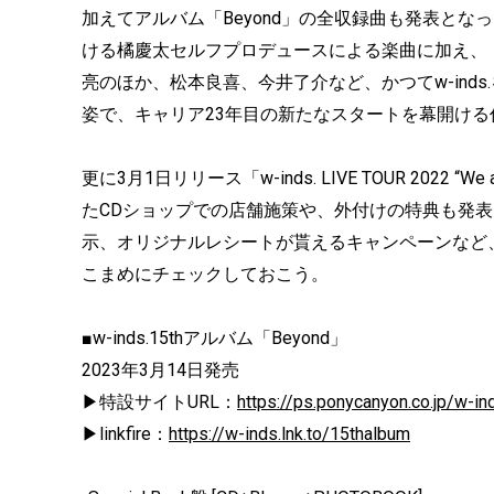
加えてアルバム「Beyond」の全収録曲も発表と
ける橘慶太セルフプロデュースによる楽曲に加え、「Foreve
亮のほか、松本良喜、今井了介など、かつてw-ind
姿で、キャリア23年目の新たなスタートを幕開け
更に3月1日リリース「w-inds. LIVE TOUR 2022
たCDショップでの店舗施策や、外付けの特典も発
示、オリジナルレシートが貰えるキャンペーンなど
こまめにチェックしておこう。
■w-inds.15thアルバム「Beyond」
2023年3月14日発売
▶特設サイトURL：
https://ps.ponycanyon.co.jp/w-i
▶linkfire：
https://w-inds.lnk.to/15thalbum