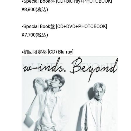
▪Special Book盤 [CD+Blu-ray+PHOTOBOOK]
¥8,800(税込)
▪Special Book盤 [CD+DVD+PHOTOBOOK]
¥7,700(税込)
▪初回限定盤 [CD+Blu-ray]