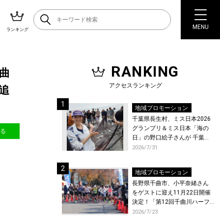
MENU
ランキング
RANKING
録曲
アクセスランキング
追
地域プロモーション
千葉県長生村、ミス日本2026
グランプリ＆ミス日本「海の
送る
日」の野口絵子さんが 千葉県
唯一の村・長生村で地引網を
2026/7/31
体験！
地域プロモーション
長野県千曲市、小平奈緒さん
をゲストに迎え11月22日開催
決定！「第12回千曲川ハーフ
マラソン」エントリー受付開
2026/7/23