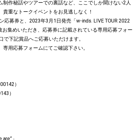
ム制作秘話やツアーでの裏話など、
ここでしか聞けない2人
。貴重なトークイベントをお見逃しなく！
応募券と、2023年3月1日発売「w-
inds. LIVE TOUR 2022
2枚お集めいただき、
応募券に記載されている専用応募フォー
1口で下記賞品へご応募いただけます。
、
専用応募フォームにてご確認下さい。
-
00142）
0143）
 are”」