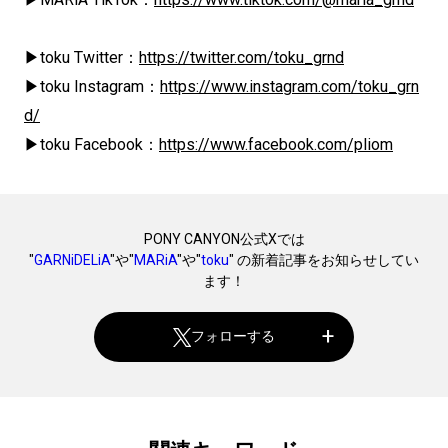
▶toku Twitter：
https://twitter.com/toku_grnd
▶toku Instagram：
https://www.instagram.com/toku_grn
d/
▶toku Facebook：
https://www.facebook.com/pliom
PONY CANYON公式Xでは
"
GARNiDELiA
"や"
MARiA
"や"
toku
" の新着記事をお知らせしてい
ます！
フォローする