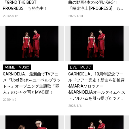
「GRND THE BEST
曲の動画4本の公開が決定！
PROGRESS」も発売中！
「極楽浄土 [PROGRESS]」も公
開！
2025/3/12
2025/1/31
ANIME
MUSIC
LIVE
MUSIC
GARNiDELiA、最新曲でTVアニ
GARNiDELiA、10周年記念ワー
メ『Übel Blatt～ユーベルブラッ
ルドツアー完走！新曲を初披露
ト～』オープニング主題歌「罪
&MARiAソロツアー
人」のジャケ写とMV公開！
&GARNiDELiAオールタイムベス
トアルバムを引っ提げたツアー
2025/1/9
を発表！
2025/1/6