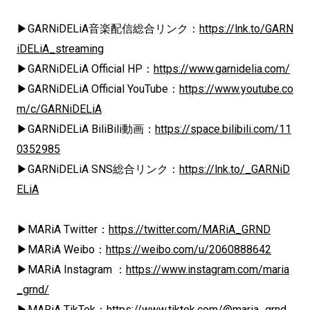
▶GARNiDELiA音楽配信総合リンク：
https://lnk.to/GARN
iDELiA_streaming
▶GARNiDELiA Official HP：
https://www.garnidelia.com/
▶GARNiDELiA Official YouTube：
https://www.youtube.co
m/c/GARNiDELiA
▶GARNiDELiA BiliBili動画：
https://space.bilibili.com/11
0352985
▶GARNiDELiA SNS総合リンク：
https://lnk.to/_GARNiD
ELiA
▶MARiA Twitter：
https://twitter.com/MARiA_GRND
▶MARiA Weibo：
https://weibo.com/u/2060888642
▶MARiA Instagram ：
https://www.instagram.com/maria
_grnd/
▶MARiA TikTok：
https://www.tiktok.com/@maria_grnd