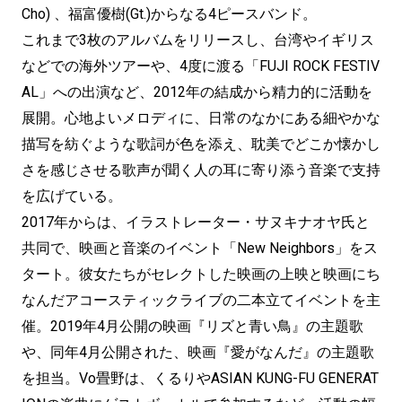
Cho) 、福富優樹(Gt.)からなる4ピースバンド。
これまで3枚のアルバムをリリースし、台湾やイギリス
などでの海外ツアーや、4度に渡る「FUJI ROCK FESTIV
AL」への出演など、2012年の結成から精力的に活動を
展開。心地よいメロディに、日常のなかにある細やかな
描写を紡ぐような歌詞が色を添え、耽美でどこか懐かし
さを感じさせる歌声が聞く人の耳に寄り添う音楽で支持
を広げている。
2017年からは、イラストレーター・サヌキナオヤ氏と
共同で、映画と音楽のイベント「New Neighbors」をス
タート。彼女たちがセレクトした映画の上映と映画にち
なんだアコースティックライブの二本立てイベントを主
催。2019年4月公開の映画『リズと青い鳥』の主題歌
や、同年4月公開された、映画『愛がなんだ』の主題歌
を担当。Vo畳野は、くるりやASIAN KUNG-FU GENERAT