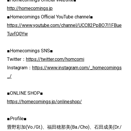
http://homecomings.jp
■Homecomings Official YouTube channel■
https://www.youtube.com/channel/UCC82PpBO7l1FBue
TuvfQ0Yw
■Homecomings SNS■
Twitter：
https://twitter.com/homcomi
Instagram：
https://www.instagram.com/_homecomings
_/
■ONLINE SHOP■
https://homecomings.jp/onlineshop/
■Profile■
畳野彩加(Vo./Gt.)、福田穂那美(Ba./Cho)、石田成美(Dr./