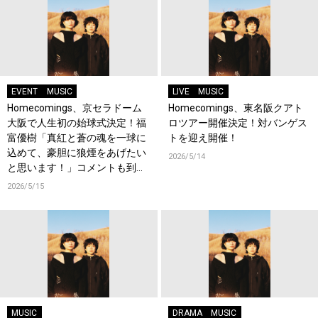
EVENT
MUSIC
LIVE
MUSIC
Homecomings、京セラドーム
Homecomings、東名阪クアト
大阪で人生初の始球式決定！福
ロツアー開催決定！対バンゲス
富優樹「真紅と蒼の魂を一球に
トを迎え開催！
込めて、豪胆に狼煙をあげたい
2026/5/14
と思います！」コメントも到
着！
2026/5/15
MUSIC
DRAMA
MUSIC