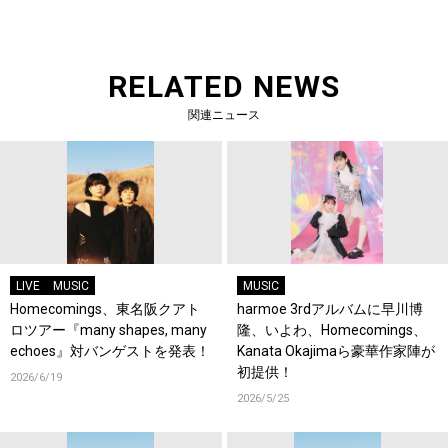
RELATED NEWS
関連ニュース
LIVE
MUSIC
MUSIC
Homecomings、東名阪クアト
harmoe 3rdアルバムに早川博
ロツアー『many shapes, many
隆、いよわ、Homecomings、
echoes』対バンゲストを発表！
Kanata Okajimaら豪華作家陣が
初提供！
2026/6/19
2026/5/25