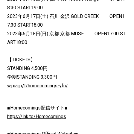
8:30 START19:00
2023年6月17日(土) 石川 金沢 GOLD CREEK OPEN1
7:30 START18:00
2023年6月18日(日) 京都 京都 MUSE OPEN17:00 ST
ART18:00
【TICKETS】
STANDING 4,500円
学割STANDING 3,300円
w.pia.jp/t/homecomings-yfn/
■Homecomings配信サイト■
https://lnk.to/Homecomings
■Homecomings Official Website■