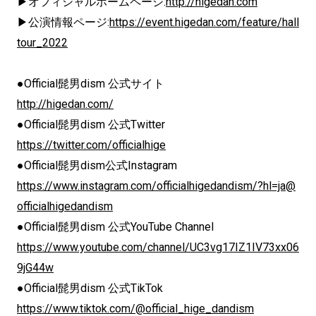
▶オフィシャルホームページ:
http://higedan.com
▶公演情報ページ:
https://event.higedan.com/feature/hall
tour_2022
●Official髭男dism 公式サイト
http://higedan.com/
●Official髭男dism 公式Twitter
https://twitter.com/officialhige
●Official髭男dism公式Instagram
https://www.instagram.com/officialhigedandism/?hl=ja@
officialhigedandism
●Official髭男dism 公式YouTube Channel
https://www.youtube.com/channel/UC3vg17IZ1IV73xx06
9jG44w
●Official髭男dism 公式TikTok
https://www.tiktok.com/@official_hige_dandism