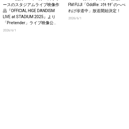
ースのスタジアムライブ映像作
FM FUJI「OddRe: ﾕｳｷ ｻﾀﾞのへべ
品『OFFICIAL HIGE DANDISM
れけ珍道中」放送開始決定！
LIVE at STADIUM 2025』より
2026/6/1
「Pretender」ライブ映像公
開！
2026/6/1