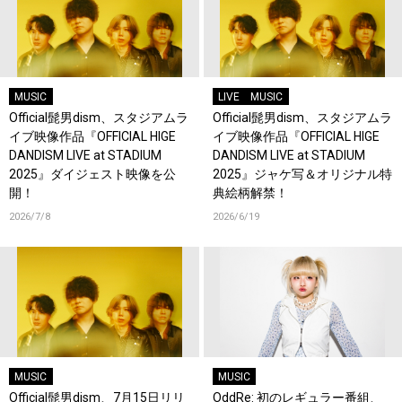
MUSIC
LIVE
MUSIC
Official髭男dism、スタジアムラ
Official髭男dism、スタジアムラ
イブ映像作品『OFFICIAL HIGE
イブ映像作品『OFFICIAL HIGE
DANDISM LIVE at STADIUM
DANDISM LIVE at STADIUM
2025』ダイジェスト映像を公
2025』ジャケ写＆オリジナル特
開！
典絵柄解禁！
2026/7/8
2026/6/19
MUSIC
MUSIC
Official髭男dism、7月15日リリ
OddRe: 初のレギュラー番組、