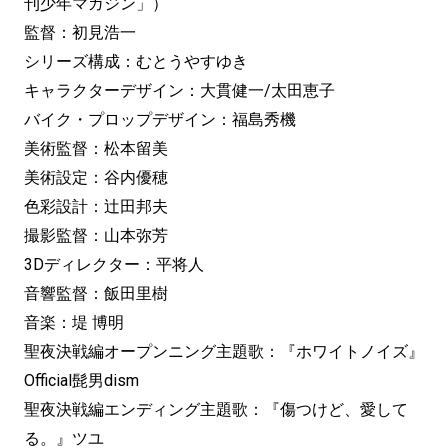
刊少年マガジン」）
監督：初見浩一
シリーズ構成：むとうやすゆき
キャラクターデザイン：大貫健一/太田恵子
バイク・プロップデザイン：福島秀機
美術監督：松本留美
美術設定：谷内優穂
色彩設計：辻田邦夫
撮影監督：山本弥芳
3Dディレクター：平将人
音響監督：飯田里樹
音楽：堤 博明
聖夜決戦編オープンニング主題歌：『ホワイトノイズ』
Official髭男dism
聖夜決戦編エンディング主題歌：『傷つけど、愛して
る。』ツユ