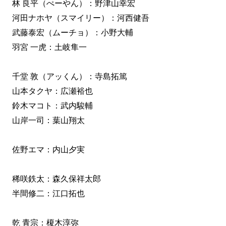
林 良平（ぺーやん）：野津山幸宏
河田ナホヤ（スマイリー）：河西健吾
武藤泰宏（ムーチョ）：小野大輔
羽宮 一虎：土岐隼一
千堂 敦（アッくん）：寺島拓篤
山本タクヤ：広瀬裕也
鈴木マコト：武内駿輔
山岸一司：葉山翔太
佐野エマ：内山夕実
稀咲鉄太：森久保祥太郎
半間修二：江口拓也
乾 青宗：榎木淳弥