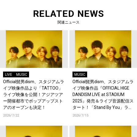
RELATED NEWS
関連ニュース
LIVE
MUSIC
MUSIC
Official髭男dism、スタジアムラ
Official髭男dism、スタジアムラ
イブ映像作品より「TATTOO」
イブ映像作品『OFFICIAL HIGE
ライブ映像を公開！アジアツア
DANDISM LIVE at STADIUM
ー開催都市でポップアップスト
2025』発売＆ライブ音源配信ス
アのオープンも決定！
タート！「Stand By You」ライ
ブ映像を公開！
2026/7/22
2026/7/15