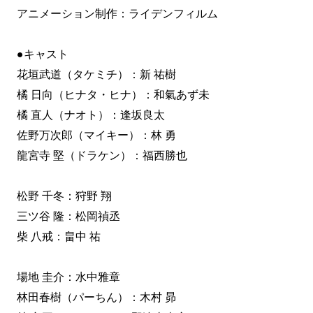
アニメーション制作：ライデンフィルム
●キャスト
花垣武道（タケミチ）：新 祐樹
橘 日向（ヒナタ・ヒナ）：和氣あず未
橘 直人（ナオト）：逢坂良太
佐野万次郎（マイキー）：林 勇
龍宮寺 堅（ドラケン）：福西勝也
松野 千冬：狩野 翔
三ツ谷 隆：松岡禎丞
柴 八戒：畠中 祐
場地 圭介：水中雅章
林田春樹（パーちん）：木村 昴