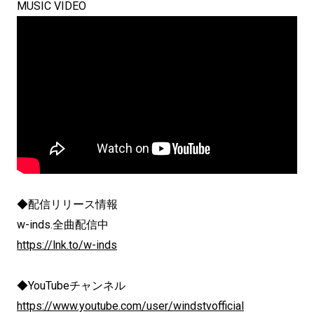
MUSIC VIDEO
◆配信リリース情報
w-inds.全曲配信中
https://lnk.to/w-inds
◆YouTubeチャンネル
https://www.youtube.com/user/windstvofficial