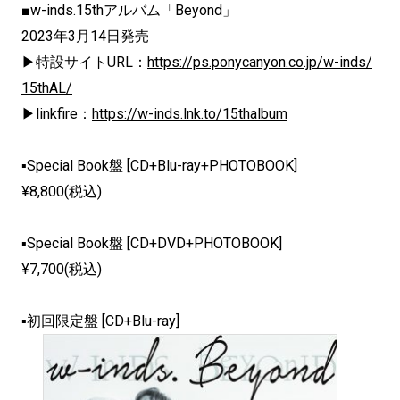
■w-inds.15thアルバム「Beyond」
2023年3月14日発売
▶特設サイトURL：
https://ps.ponycanyon.co.jp/w-inds/
15thAL/
▶linkfire：
https://w-inds.lnk.to/15thalbum
▪Special Book盤 [CD+Blu-ray+PHOTOBOOK]
¥8,800(税込)
▪Special Book盤 [CD+DVD+PHOTOBOOK]
¥7,700(税込)
▪初回限定盤 [CD+Blu-ray]