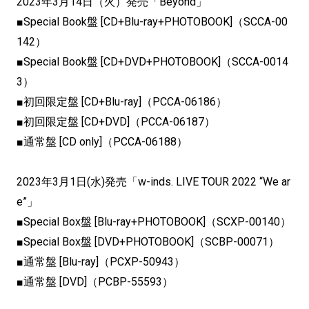
2023年3月14日（火）発売「Beyond」
■Special Book盤 [CD+Blu-ray+PHOTOBOOK]（SCCA-
00
142）
■Special Book盤 [CD+DVD+PHOTOBOOK]（SCCA-0014
3）
■初回限定盤 [CD+Blu-ray]（PCCA-06186）
■初回限定盤 [CD+DVD]（PCCA-06187）
■通常盤 [CD only]（PCCA-06188）
2023年3月1日(水)発売「w-inds. LIVE TOUR 2022 “We ar
e”」
■Special Box盤 [Blu-ray+PHOTOBOOK]（SCXP-
00140）
■Special Box盤 [DVD+PHOTOBOOK]（SCBP-00071）
■通常盤 [Blu-ray]（PCXP-50943）
■通常盤 [DVD]（PCBP-55593）