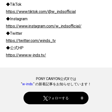
◆TikTok
https://www.tiktok.com/@w_indsofficial
◆Instagram
https://www.instagram.com/w_indsofficial/
◆Twitter
https://twitter.com/winds_tv
◆公式HP
https://www.w-inds.tv/
PONY CANYON公式Xでは
"
w-inds.
" の新着記事をお知らせしています！
フォローする