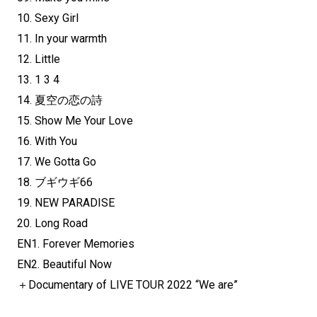
10. Sexy Girl
11. In your warmth
12. Little
13. 1 3 4
14. 夏空の恋の詩
15. Show Me Your Love
16. With You
17. We Gotta Go
18. ブギウギ66
19. NEW PARADISE
20. Long Road
EN1. Forever Memories
EN2. Beautiful Now
＋Documentary of LIVE TOUR 2022 “We are”