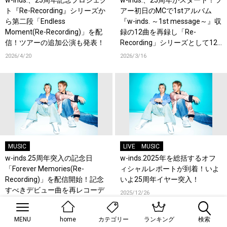
w-inds.、25周年記念プロジェク
w-inds.、25周年がスタート！ツ
ト『Re-Recording』シリーズか
アー初日のMCで1stアルバム
ら第二段「Endless
『w-inds. ～1st message～』収
Moment(Re-Recording)」を配
録の12曲を再録し「Re-
信！ツアーの追加公演も発表！
Recording」シリーズとして12
カ月連続配信することを発表！
2026/4/20
2026/3/16
MUSIC
LIVE
MUSIC
w-inds.25周年突入の記念日
w-inds.2025年を総括するオフ
「Forever Memories(Re-
ィシャルレポートが到着！いよ
Recording)」を配信開始！記念
いよ25周年イヤー突入！
すべきデビュー曲を再レコーデ
2025/12/26
ィングバージョン！
2026/3/2
MENU
home
ランキング
検索
カテゴリー