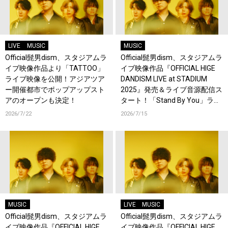
LIVE
MUSIC
MUSIC
Official髭男dism、スタジアムラ
Official髭男dism、スタジアムラ
イブ映像作品より「TATTOO」
イブ映像作品『OFFICIAL HIGE
ライブ映像を公開！アジアツア
DANDISM LIVE at STADIUM
ー開催都市でポップアップスト
2025』発売＆ライブ音源配信ス
アのオープンも決定！
タート！「Stand By You」ライ
ブ映像を公開！
2026/7/22
2026/7/15
MUSIC
LIVE
MUSIC
Official髭男dism、スタジアムラ
Official髭男dism、スタジアムラ
イブ映像作品『OFFICIAL HIGE
イブ映像作品『OFFICIAL HIGE