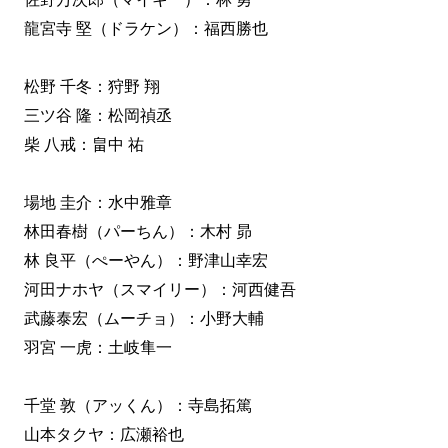
龍宮寺 堅（ドラケン）：福西勝也
松野 千冬：狩野 翔
三ツ谷 隆：松岡禎丞
柴 八戒：畠中 祐
場地 圭介：水中雅章
林田春樹（パーちん）：木村 昴
林 良平（ぺーやん）：野津山幸宏
河田ナホヤ（スマイリー）：河西健吾
武藤泰宏（ムーチョ）：小野大輔
羽宮 一虎：土岐隼一
千堂 敦（アッくん）：寺島拓篤
山本タクヤ：広瀬裕也