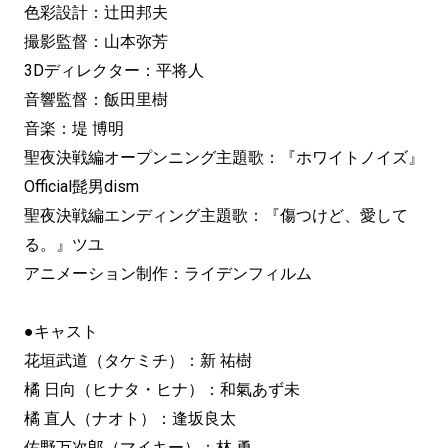
色彩設計：辻田邦夫
撮影監督：山本弥芳
3Dディレクター：平将人
音響監督：飯田里樹
音楽：堤 博明
聖夜決戦編オープンニング主題歌：『ホワイトノイズ』
Official髭男dism
聖夜決戦編エンディング主題歌：『傷つけど、愛して
る。』ツユ
アニメーション制作：ライデンフィルム
●キャスト
花垣武道（タケミチ）：新 祐樹
橘 日向（ヒナタ・ヒナ）：和氣あず未
橘 直人（ナオト）：逢坂良太
佐野万次郎（マイキー）：林 勇