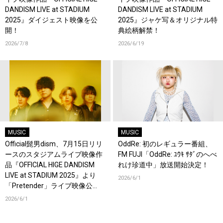
DANDISM LIVE at STADIUM
DANDISM LIVE at STADIUM
2025』ダイジェスト映像を公
2025』ジャケ写＆オリジナル特
開！
典絵柄解禁！
2026/7/8
2026/6/19
MUSIC
MUSIC
Official髭男dism、7月15日リリ
OddRe: 初のレギュラー番組、
ースのスタジアムライブ映像作
FM FUJI「OddRe: ﾕｳｷ ｻﾀﾞのへべ
品『OFFICIAL HIGE DANDISM
れけ珍道中」放送開始決定！
LIVE at STADIUM 2025』より
2026/6/1
「Pretender」ライブ映像公
開！
2026/6/1