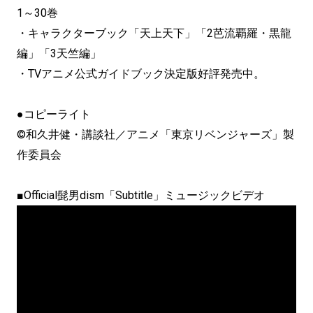
1～30巻
・キャラクターブック「天上天下」「2芭流覇羅・黒龍
編」「3天竺編」
・TVアニメ公式ガイドブック決定版好評発売中。
●コピーライト
©和久井健・講談社／アニメ「東京リベンジャーズ」製
作委員会
■Official髭男dism「Subtitle」ミュージックビデオ