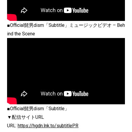
■Official髭男dism「Subtitle」ミュージックビデオ – Beh
ind the Scene
■Official髭男dism「Subtitle」
▼配信サイトURL
URL:
https://hgdn.lnk.to/subtitlePR