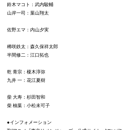
鈴木マコト：武内駿輔
山岸一司：葉山翔太
佐野エマ：内山夕実
稀咲鉄太：森久保祥太郎
半間修二：江口拓也
乾 青宗：榎木淳弥
九井 一：花江夏樹
柴 大寿：杉田智和
柴 柚葉：小松未可子
●インフォメーション