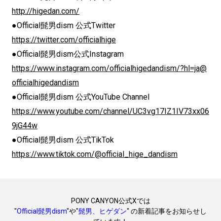
http://higedan.com/
●Official髭男dism 公式Twitter
https://twitter.com/officialhige
●Official髭男dism公式Instagram
https://www.instagram.com/officialhigedandism/?hl=ja@
officialhigedandism
●Official髭男dism 公式YouTube Channel
https://www.youtube.com/channel/UC3vg17IZ1IV73xx06
9jG44w
●Official髭男dism 公式TikTok
https://www.tiktok.com/@official_hige_dandism
PONY CANYON公式Xでは
"
Official髭男dism
"や"
髭男、ヒゲダン
" の新着記事をお知らせし