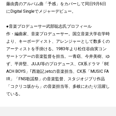
藤由貴のアルバム曲「予感」をカバーして同日9月6日
にDigital Singleでメジャーデビュー。
●音楽プロデューサー武部聡志氏プロフィール
作・編曲家、音楽プロデューサー。国立音楽大学在学時
より、キーボーディスト、アレンジャーとして数多くの
アーティストを手掛ける。1983年より松任谷由実コン
サートツアーの音楽監督を担当。一青窈、今井美樹、ゆ
ず、平井堅、JUJU等のプロデュース、CX系ドラマ「BE
ACH BOYS」｢西遊記｣etcの音楽担当、CX系「MUSIC FA
IR」「FNS歌謡祭」の音楽監督、スタジオジブリ作品
「コクリコ坂から」の音楽担当等、多岐にわたり活躍し
ている。