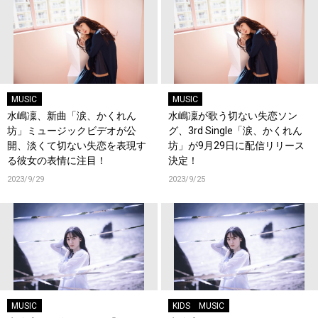
MUSIC
MUSIC
水嶋凜、新曲「涙、かくれん
水嶋凜が歌う切ない失恋ソン
坊」ミュージックビデオが公
グ、3rd Single「涙、かくれん
開、淡くて切ない失恋を表現す
坊」が9月29日に配信リリース
る彼女の表情に注目！
決定！
2023/9/29
2023/9/25
MUSIC
KIDS
MUSIC