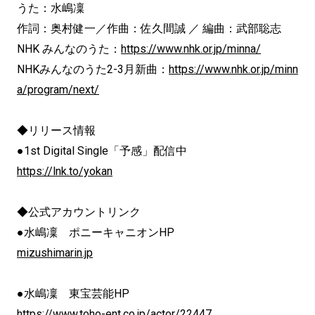
うた：水嶋凜
作詞：奥村健一／作曲：佐久間誠 ／ 編曲：武部聡志
NHK みんなのうた：
https://www.nhk.or.jp/minna/
NHKみんなのうた2-3月新曲：
https://www.nhk.or.jp/minn
a/program/next/
◆リリース情報
●1st Digital Single「予感」配信中
https://lnk.to/yokan
◆公式アカウントリンク
●水嶋凜 ポニーキャニオンHP
mizushimarin.jp
●水嶋凜 東宝芸能HP
https://www.toho-ent.co.jp/actor/22447