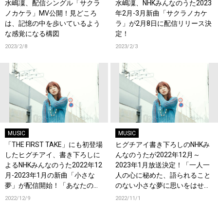
水嶋凜、配信シングル「サクラ
水嶋凜、NHKみんなのうた2023
ノカケラ」MV公開！見どころ
年2月-3月新曲「サクラノカケ
は、記憶の中を歩いているよう
ラ」が2月8日に配信リリース決
な感覚になる構図
定！
2023/2/8
2023/2/3
MUSIC
MUSIC
「THE FIRST TAKE」にも初登場
ヒグチアイ書き下ろしのNHKみ
したヒグチアイ、書き下ろしに
んなのうたが2022年12月～
よるNHKみんなのうた2022年12
2023年1月放送決定！「一人一
月-2023年1月の新曲「小さな
人の心に秘めた、語られること
夢」が配信開始！「あなたの夢
のない小さな夢に思いをはせて
がどうか、叶いますように。」
書きました」
2022/12/9
2022/11/1