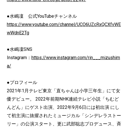
●水嶋凜 公式YouTubeチャンネル
https://www.youtube.com/channel/UCO6UZcRxQCXfvWE
wWdnE2Tg
●水嶋凜SNS
Instagram：
https://www.instagram.com/rin___mizushim
a/
●プロフィール
2021年1月テレビ東京「直ちゃんは小学三年生」にて女
優デビュー。 2022年前期NHK連続テレビ小説「ちむど
んどん」にゲスト出演、2022年9月6日には初出演 にし
て初主演に抜擢されたミュージカル「シンデレラストー
リー」の公演スタート、更に武部聡志プロデュース、斉