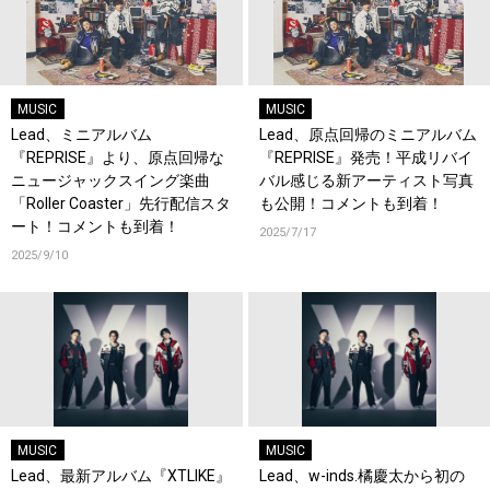
MUSIC
MUSIC
Lead、ミニアルバム
Lead、原点回帰のミニアルバム
『REPRISE』より、原点回帰な
『REPRISE』発売！平成リバイ
ニュージャックスイング楽曲
バル感じる新アーティスト写真
「Roller Coaster」先行配信スタ
も公開！コメントも到着！
ート！コメントも到着！
2025/7/17
2025/9/10
MUSIC
MUSIC
Lead、最新アルバム『XTLIKE』
Lead、w-inds.橘慶太から初の