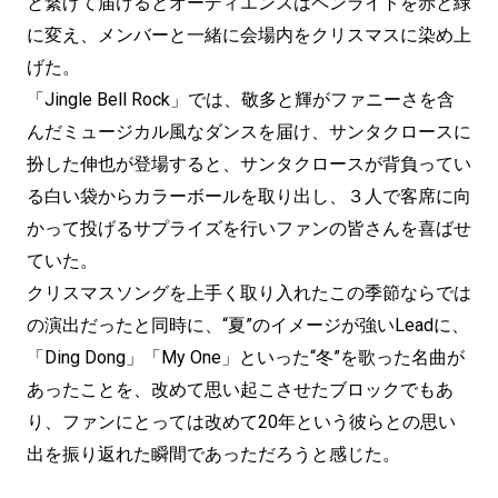
と繋げて届けるとオーディエンスはペンライトを赤と緑
に変え、メンバーと一緒に会場内をクリスマスに染め上
げた。
「Jingle Bell Rock」では、敬多と輝がファニーさを含
んだミュージカル風なダンスを届け、サンタクロースに
扮した伸也が登場すると、サンタクロースが背負ってい
る白い袋からカラーボールを取り出し、３人で客席に向
かって投げるサプライズを行いファンの皆さんを喜ばせ
ていた。
クリスマスソングを上手く取り入れたこの季節ならでは
の演出だったと同時に、“夏”のイメージが強いLeadに、
「Ding Dong」「My One」といった“冬”を歌った名曲が
あったことを、改めて思い起こさせたブロックでもあ
り、ファンにとっては改めて20年という彼らとの思い
出を振り返れた瞬間であっただろうと感じた。