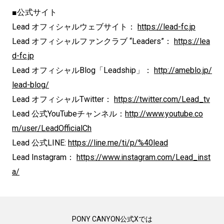
■公式サイト
Lead オフィシャルウェブサイト：
https://lead-fc.jp
Lead オフィシャルファンクラブ “Leaders”：
https://lea
d-fc.jp
Lead オフィシャルBlog「Leadship」：
http://ameblo.jp/
lead-blog/
Lead オフィシャルTwitter：
https://twitter.com/Lead_tv
Lead 公式YouTubeチャンネル：
http://www.youtube.co
m/user/LeadOfficialCh
Lead 公式LINE:
https://line.me/ti/p/%40lead
Lead Instagram：
https://www.instagram.com/Lead_inst
a/
PONY CANYON公式Xでは