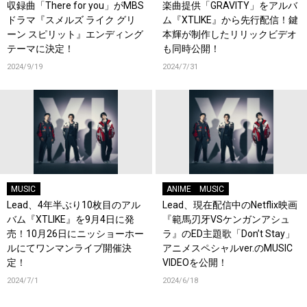
収録曲「There for you」がMBS
楽曲提供「GRAVITY」をアルバ
ドラマ『スメルズ ライク グリ
ム『XTLIKE』から先行配信！鍵
ーン スピリット』エンディング
本輝が制作したリリックビデオ
テーマに決定！
も同時公開！
2024/9/19
2024/7/31
MUSIC
ANIME
MUSIC
Lead、4年半ぶり10枚目のアル
Lead、現在配信中のNetflix映画
バム『XTLIKE』を9月4日に発
『範馬刃牙VSケンガンアシュ
売！10月26日にニッショーホー
ラ』のED主題歌「Don’t Stay」
ルにてワンマンライブ開催決
アニメスペシャルver.のMUSIC
定！
VIDEOを公開！
2024/7/1
2024/6/18