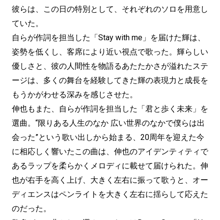
彼らは、この日の特別として、それぞれのソロを用意し
ていた。
自らが作詞を担当した「Stay with me」を届けた輝は、
姿勢を低くし、客席により近い視点で歌った。輝らしい
優しさと、彼の人間性を物語るあたたかさが溢れたステ
ージは、多くの舞台を経験してきた輝の表現力と成長を
もうかがわせる深みを感じさせた。
伸也もまた、自らが作詞を担当した「君と歩く未来」を
選曲。“限りある人生のなか 広い世界のなかで僕らは出
会った”という歌い出しから始まる、20周年を迎えた今
に相応しく響いたこの曲は、伸也のアイデンティティで
あるラップを柔らかくメロディに載せて届けられた。伸
也が右手を高く上げ、大きく左右に振って歌うと、オー
ディエンスはペンライトを大きく左右に揺らして応えた
のだった。