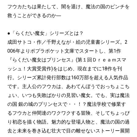
フウカたちは果たして、闇を退け、魔法の国のピンチを
救うことができるのか―
●「らくだい魔女」シリーズとは？
成田サトコ・作／千野えなが・絵の児童書シリーズ。2
006年よりポプラポケット文庫でスタートし、第1作
『らくだい魔女はプリンセス』(第１回Ｄｒｅａｍスマ
ッシュ！大賞受賞作)をはじめ、現在までに18作を刊
行。シリーズ累計発行部数は160万部を超える人気作品
です。主人公のフウカは、あわてんぼうでおっちょこち
ょい、いつも失敗ばかりの見習い魔女。でも、実は魔法
の国 銀の城のプリンセスで・・！？魔法学校で修業す
るフウカと仲間達のワクワクする冒険、そしてちょっぴ
り初恋を描く物語。魅力的な登場人物と、魔法の国の過
去と未来を巻き込む壮大で目の離せないストーリー展開