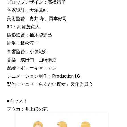
プロップデザイン：高橋靖子
色彩設計：大塚眞純
美術監督：青井 考、岡本好司
3D：髙賀茂寛人
撮影監督：柚木脇達己
編集：植松淳一
音響監督：小泉紀介
音楽：成田旬、山崎泰之
配給：ポニーキャニオン
アニメーション制作：Production I.G
製作：アニメ「らくだい魔女」製作委員会
■キャスト
フウカ：井上ほの花