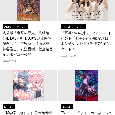
ANIME
MOVIE
ANIME
EVENT
劇場版「進撃の巨人」完結編
『五等分の花嫁』スペシャルイ
THE LAST ATTACK復活上映を
ベント「五等分の花嫁 記念日」
記念して、下野紘、谷山紀章、
よりチケット特別先行受付がス
神谷浩史、花江夏樹、佐倉綾音
タート！
インタビュー公開！
2025/10/20
2026/1/14
MUSIC
ANIME
『M学園（仮）』に佐倉綾音演
TVアニメ『リィンカーネーショ