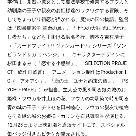
本作は、見習い魔女として魔法学校で修業するフウカと
幼馴染の王子や親友のお姫様達のワクワクする冒険、そ
してちょっぴり初恋が描かれる、魔法の国の物語。監督
は『図書館戦争 革命の翼』、「七つの大罪 光に呪われ
し者たち」などを手掛ける浜名孝行、脚本を吉村清子
（「カードファイト!! ヴァンガードG」シリーズ「ゾン
ビランドサガ リベンジ」）、キャラクターデザインに
杉田まるみ（「恋する小惑星」、「SELECTION PROJE
CT」総作画監督）、アニメーション制作はProduction I.
G（「アオアシ」、『鹿の王 ユナと約束の旅』、「PS
YCHO-PASS」）が担当。主人公で風を司る銀の城のお
姫様・フウカを井上ほの花、フウカの幼馴染で時を司る
青の城の王子・チトセを田村睦心、フウカの親友で植物
を司る緑の城のお姫様・カリンを石見舞菜香が演じる。
12月23日より上映劇場と通販サイトにて、スペシャル
缶バッジ付きムビチケが発売される。