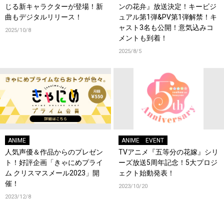
じる新キャラクターが登場！新
ンの花弁』放送決定！キービジ
曲もデジタルリリース！
ュアル第1弾&PV第1弾解禁！キ
ャスト3名も公開！意気込みコ
2025/10/8
メントも到着！
2025/8/5
ANIME
ANIME
EVENT
人気声優＆作品からのプレゼン
TVアニメ『五等分の花嫁』シリ
ト！好評企画「きゃにめプライ
ーズ放送5周年記念！5大プロジ
ム クリスマスメール2023」開
ェクト始動発表！
催！
2023/10/20
2023/12/8