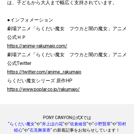
は、子どもから大人まで幅広く支持されています。
●インフォメーション
劇場アニメ「らくだい魔女 フウカと闇の魔女」アニメ
公式ＨＰ
https://anime-rakumajo.com/
劇場アニメ「らくだい魔女 フウカと闇の魔女」アニメ
公式Twitter
https://twitter.com/anime_rakumajo
らくだい魔女シリーズ 原作HP
https://www.poplar.co.jp/rakumajo/
PONY CANYON公式Xでは
"
らくだい魔女
"や"
井上ほの花
"や"
佐倉綾音
"や"
小野賢章
"や"
田村
睦心
"や"
石見舞菜香
" の新着記事をお知らせしています！