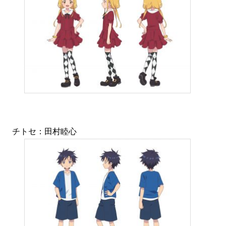
チトセ：田村睦心