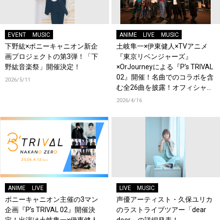
EVENT
MUSIC
ANIME
LIVE
MUSIC
下野紘×ポニーキャニオン新企
土岐隼一×伊東健人×TVアニメ
画プロジェクトの第3弾！「下
『東京リベンジャーズ』
野紘音楽祭」開催決定！
×OrJourneyによる『P’s TRIVAL
02』開催！名曲でのコラボを含
2026/5/11
む全26曲を披露！オフィシャル
レポート到着！
2026/4/16
ANIME
LIVE
LIVE
MUSIC
ポニーキャニオン主催の3マン
声優アーティスト・久保ユリカ
企画『P’s TRIVAL 02』開催決
のラストライブツアー「dear