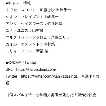
■キャスト情報
トウカ・スコット：加藤 渉／土岐隼一
シオン・ブレイダン：土岐隼一
アンリ・ヘイズワース：竹達彩奈
ユナ・ユニス：山村響
マルグリット・ファロム：久保ユリカ
カイル・オズメント：中村悠一
ミリィ・ユニス：新福 桜
■公式HP／Twitter
URL
https://heroisdead.com/
Twitter
https://twitter.com/yuusyagasinda
※原作と共
通
（C)スバルイチ・小学館／勇者が死んだ！製作委員会