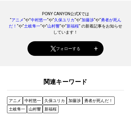
PONY CANYON公式Xでは
"
アニメ
"や"
中村悠一
"や"
久保ユリカ
"や"
加藤渉
"や"
勇者が死ん
だ！
"や"
土岐隼一
"や"
山村響
"や"
新福桜
" の新着記事をお知らせ
しています！
フォローする
関連キーワード
アニメ
中村悠一
久保ユリカ
加藤渉
勇者が死んだ！
土岐隼一
山村響
新福桜