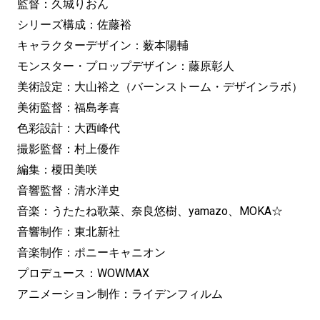
監督：久城りおん
シリーズ構成：佐藤裕
キャラクターデザイン：薮本陽輔
モンスター・プロップデザイン：藤原彰人
美術設定：大山裕之（バーンストーム・デザインラボ）
美術監督：福島孝喜
色彩設計：大西峰代
撮影監督：村上優作
編集：榎田美咲
音響監督：清水洋史
音楽：うたたね歌菜、奈良悠樹、yamazo、MOKA☆
音響制作：東北新社
音楽制作：ポニーキャニオン
プロデュース：WOWMAX
アニメーション制作：ライデンフィルム