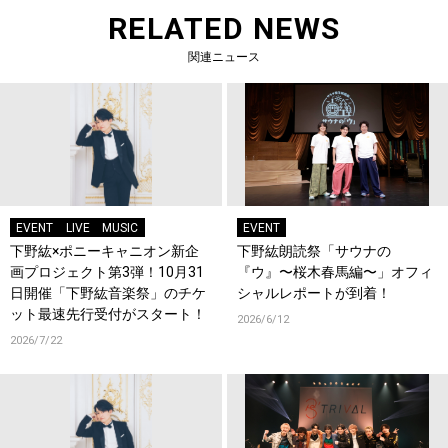
RELATED NEWS
関連ニュース
EVENT
LIVE
MUSIC
EVENT
下野紘×ポニーキャニオン新企
下野紘朗読祭「サウナの
画プロジェクト第3弾！10月31
『ウ』〜桜木春馬編〜」オフィ
日開催「下野紘音楽祭」のチケ
シャルレポートが到着！
ット最速先行受付がスタート！
2026/6/12
2026/7/22