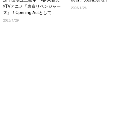
定！出演は土岐隼一×伊東健人
deer」の詳細発表！
×TVアニメ『東京リベンジャー
2026/1/26
ズ』！Opening Actとして
OrJourneyも登場！
2026/1/29