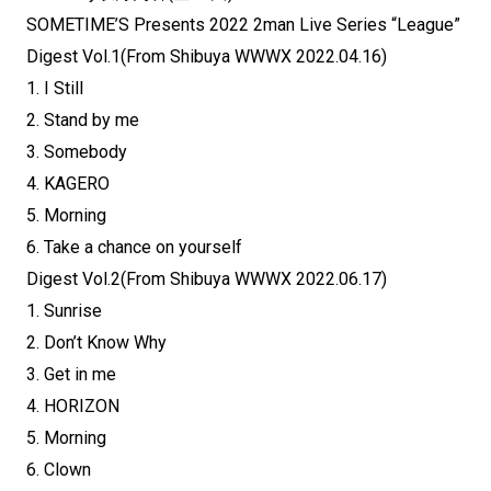
SOMETIME’S Presents 2022 2man Live Series “League”
Digest Vol.1(From Shibuya WWWX 2022.04.16)
1. I Still
2. Stand by me
3. Somebody
4. KAGERO
5. Morning
6. Take a chance on yourself
Digest Vol.2(From Shibuya WWWX 2022.06.17)
1. Sunrise
2. Don’t Know Why
3. Get in me
4. HORIZON
5. Morning
6. Clown