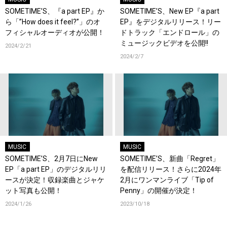
SOMETIME’S、『a part EP』か
SOMETIME’S、New EP『a part
ら「”How does it feel?”」のオ
EP』をデジタルリリース！リー
フィシャルオーディオが公開！
ドトラック「エンドロール」の
ミュージックビデオを公開!!
2024/2/21
2024/2/7
MUSIC
MUSIC
SOMETIME’S、2月7日にNew
SOMETIME’S、新曲「Regret」
EP「a part EP」のデジタルリリ
を配信リリース！さらに2024年
ースが決定！収録楽曲とジャケ
2月にワンマンライブ「Tip of
ット写真も公開！
Penny」の開催が決定！
2024/1/26
2023/10/18