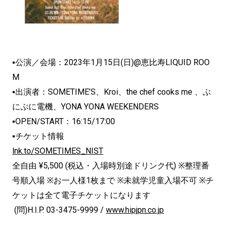
▪公演／会場：2023年1月15日(日)@恵比寿LIQUID ROO
M
▪出演者：SOMETIME’S、Kroi、the chef cooks me 、ぷ
にぷに電機、YONA YONA WEEKENDERS
▪OPEN/START：16:15/17:00
▪チケット情報
lnk.to/SOMETIMES_NIST
全自由 ¥5,500 (税込・入場時別途ドリンク代) ※整理番
号順入場 ※お一人様1枚まで ※未就学児童入場不可 ※チ
ケットは全て電子チケットになります
(問)H.I.P. 03-3475-9999 /
www.hipjpn.co.jp