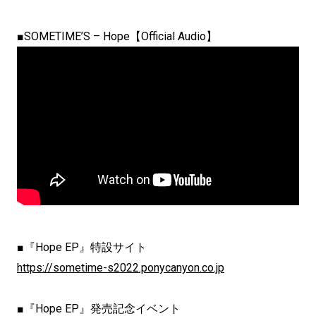
■SOMETIME’S – Hope【Official Audio】
■『Hope EP』特設サイト
https://sometime-s2022.ponycanyon.co.jp
■『Hope EP』発売記念イベント