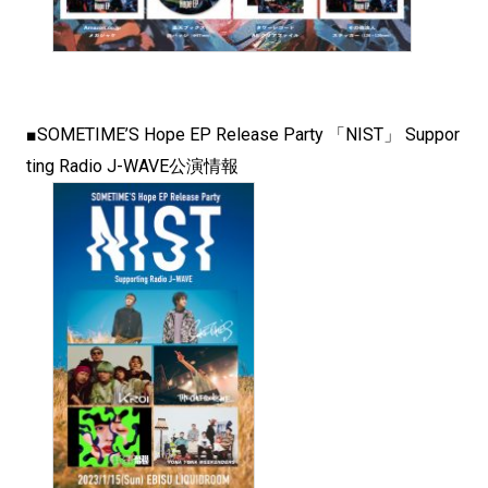
■SOMETIME’S Hope EP Release Party 「NIST」 Suppor
ting Radio J-WAVE公演情報