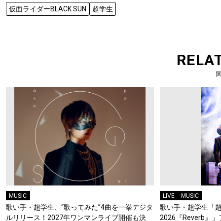
仮面ライダーBLACK SUN
超学生
RELA
MUSIC
LIVE
MUSIC
歌い手・超学生、“歌ってみた”4曲を一挙デジタ
歌い手・超学生「超
ルリリース！2027年ワンマンライブ開催も決
2026『Rever