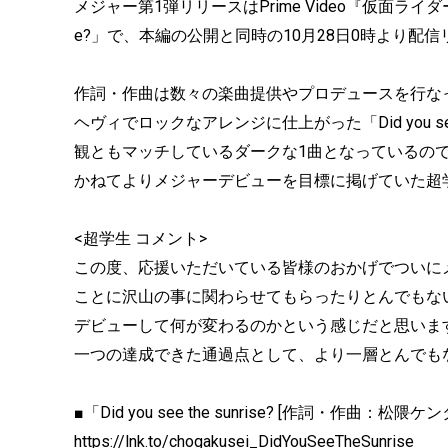
メジャー第1弾リリースはPrime Video『仮面ライダーBLA
e?」で、本編の公開と同時の10月28日0時より配
作詞・作曲は数々の楽曲提供やプロデュースを行な
ヘヴィでロックなアレンジに仕上がった「Did you see 
観ともマッチしているダークな1曲となっているの
かねてよりメジャーデビューを目標に掲げていた超
<超学生 コメント>
この度、応援いただいている皆様のおかげでついに
ことに沢山の事に関わらせてもらったりとんでもな
デビューして何が変わるのかという感じだと思いま
一つの達成できた通過点として、より一層とんでも
■「Did you see the sunrise? [作詞・作曲：松
https://lnk.to/chogakusei_DidYouSeeTheSunrise