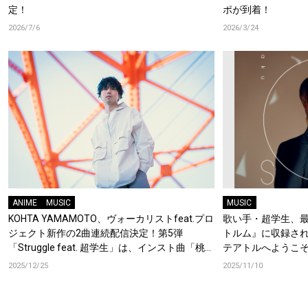
定！
ポが到着！
2026/7/6
2026/3/24
ANIME
MUSIC
MUSIC
KOHTA YAMAMOTO、ヴォーカリストfeat.プロ
歌い手・超学生、
ジェクト新作の2曲連続配信決定！第5弾
トルム』に収録さ
「Struggle feat. 超学生」は、インスト曲「桃源
テアトルへようこそ
暗鬼 MAIN THEME」にヴォーカルを加えリアレ
も到着！
2025/12/25
2025/11/10
ンジ！