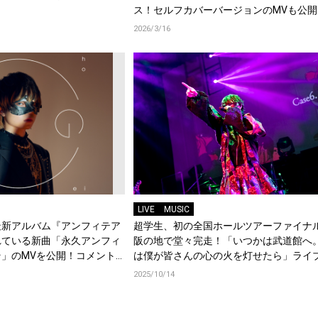
ス！セルフカバーバージョンのMVも公開
メントも到着！
2026/3/16
LIVE
MUSIC
最新アルバム『アンフィテア
超学生、初の全国ホールツアーファイナ
れている新曲「永久アンフィ
阪の地で堂々完走！「いつかは武道館へ
」のMVを公開！コメント
は僕が皆さんの心の火を灯せたら」ライ
ート到着！
2025/10/14