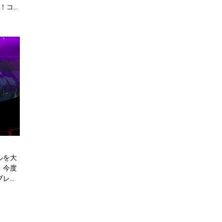
！コ
ルを大
。今度
ブレポ