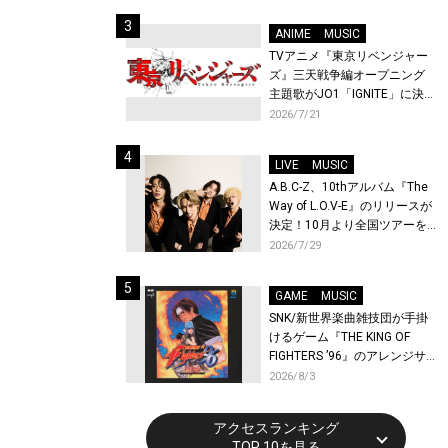
始！
ANIME
MUSIC
TVアニメ『東京リベンジャー
ズ』三天戦争編オープニング
主題歌がJO1「IGNITE」に決
定！メンバー全員から喜びと
2026/7/21
作品への想いあふれるコメン
トが到着！9月に東京・大阪で
LIVE
MUSIC
先行上映会を開催！
A.B.C-Z、10thアルバム『The
Way of L.O.V-E』のリリースが
決定！10月より全国ツアーを
開催！
2026/7/29
GAME
MUSIC
SNK/新世界楽曲雑技団が手掛
けるゲーム『THE KING OF
FIGHTERS ’96』のアレンジサ
ウンドトラックが配信開始！
2026/8/3
アクセスランキング
TOP 10を見る