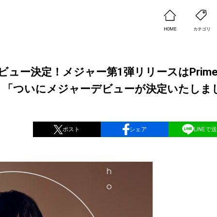
HOME
カテゴリ
ュー決定！メジャー第1弾リリースはPrim
主題歌！「ついにメジャーデビューが決定いたしま
ポスト
シェア
LINEで