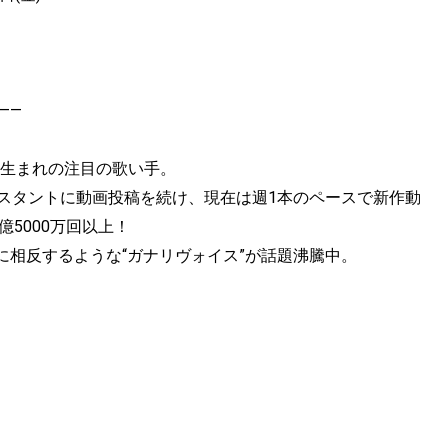
——
年生まれの注目の歌い手。
ンスタントに動画投稿を続け、現在は週1本のペースで新作動
億5000万回以上！
相反するような“ガナリヴォイス”が話題沸騰中。