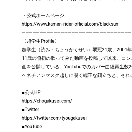
・公式ホームページ
https://www.kamen-rider-official.com/blacksun
———————————————————————————————
〈超学生Profile〉
超学生（読み：ちょうがくせい）弱冠21歳、2001
11歳の頃初の歌ってみた動画を投稿して以来、コ
画を公開している。YouTubeでのカバー曲総再生数2
ベネチアンマスク越しに覗く端正な顔立ちと、それに
■公式HP
https://chogakusei.com/
■Twitter
https://twitter.com/tyougakusei
■YouTube