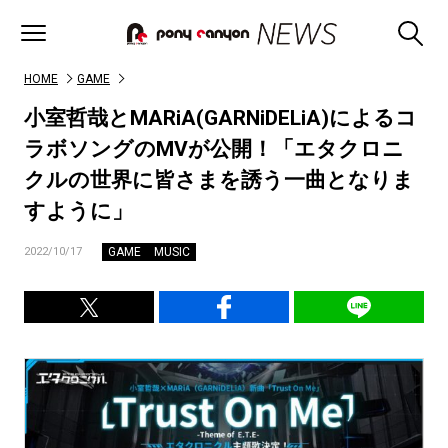
HOME
GAME
小室哲哉とMARiA(GARNiDELiA)によるコ
ラボソングのMVが公開！「エタクロニ
クルの世界に皆さまを誘う一曲となりま
すように」
GAME
MUSIC
2022/10/17