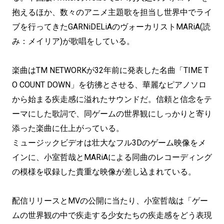
抱えるほか、数々のアニメ主題歌を担当し世界中でライ
ブを行ってきたGARNiDELiAのヴォーカリストMARiA(読
み：メイリア)が歌唱をしている。
楽曲はTM NETWORKが32年前に発表した名曲「TIME T
O COUNT DOWN」を彷彿とさせる、華麗なピアノソロ
から始まる疾走感に溢れたサウンドだ。信頼と信念をテ
ーマにした歌詞で、同ゲームの世界観にしっかりと寄り
添った楽曲に仕上がっている。
ミュージックビデオは壮大なフル3Dのゲーム映像をメ
インに、小室哲哉とMARiAによる同曲のレコーディング
の模様を収録した貴重な映像が差し込まれている。
配信リリースとMVの公開に当たり、小室哲哉は「ゲー
ムの世界観の中で疾走する少女たちの疾走感をどう表現