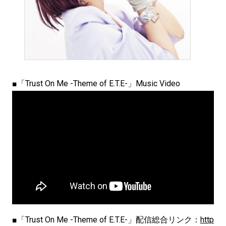
■「Trust On Me -Theme of E.T.E-」Music Video
■「Trust On Me -Theme of E.T.E-」配信総合リンク：
http