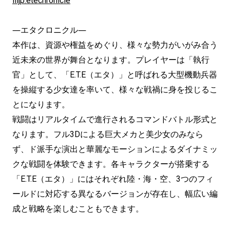
ilijp.etechronicle
―エタクロニクル―
本作は、資源や権益をめぐり、様々な勢力がいがみ合う
近未来の世界が舞台となります。プレイヤーは「執行
官」として、「E.T.E（エタ）」と呼ばれる大型機動兵器
を操縦する少女達を率いて、様々な戦禍に身を投じるこ
とになります。
戦闘はリアルタイムで進行されるコマンドバトル形式と
なります。フル3Dによる巨大メカと美少女のみなら
ず、ド派手な演出と華麗なモーションによるダイナミッ
クな戦闘を体験できます。各キャラクターが搭乗する
「E.T.E（エタ）」にはそれぞれ陸・海・空、3つのフィ
ールドに対応する異なるバージョンが存在し、幅広い編
成と戦略を楽しむこともできます。