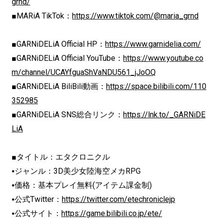
grnd/
■MARiA TikTok：
https://www.tiktok.com/@maria_grnd
■GARNiDELiA Official HP：
https://www.garnidelia.com/
■GARNiDELiA Official YouTube：
https://www.youtube.co
m/channel/UCAYfguaShVaNDU561_jJoOQ
■GARNiDELiA BiliBili動画：
https://space.bilibili.com/110
352985
■GARNiDELiA SNS総合リンク：
https://lnk.to/_GARNiDE
LiA
■タイトル：エタクロニクル
▪ジャンル：3D美少女陸海空メカRPG
▪価格：基本プレイ無料(アイテム課金制)
▪公式Twitter：
https://twitter.com/etechroniclejp
▪公式サイト：
https://game.bilibili.co.jp/ete/