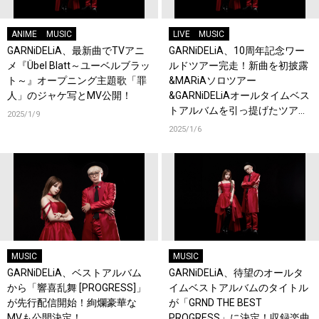
ANIME
MUSIC
LIVE
MUSIC
GARNiDELiA、最新曲でTVアニ
GARNiDELiA、10周年記念ワー
メ『Übel Blatt～ユーベルブラッ
ルドツアー完走！新曲を初披露
ト～』オープニング主題歌「罪
&MARiAソロツアー
人」のジャケ写とMV公開！
&GARNiDELiAオールタイムベス
トアルバムを引っ提げたツアー
2025/1/9
を発表！
2025/1/6
MUSIC
MUSIC
GARNiDELiA、ベストアルバム
GARNiDELiA、待望のオールタ
から「響喜乱舞 [PROGRESS]」
イムベストアルバムのタイトル
が先行配信開始！絢爛豪華な
が「GRND THE BEST
MVも公開決定！
PROGRESS」に決定！収録楽曲