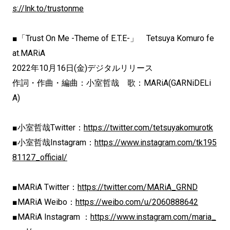
s://lnk.to/trustonme
■「Trust On Me -Theme of E.T.E-」 Tetsuya Komuro fe
at.MARiA
2022年10月16日(金)デジタルリリース
作詞・作曲・編曲：小室哲哉 歌：MARiA(GARNiDELi
A)
■小室哲哉Twitter：
https://twitter.com/tetsuyakomurotk
■小室哲哉Instagram：
https://www.instagram.com/tk195
81127_official/
■MARiA Twitter：
https://twitter.com/MARiA_GRND
■MARiA Weibo：
https://weibo.com/u/2060888642
■MARiA Instagram ：
https://www.instagram.com/maria_