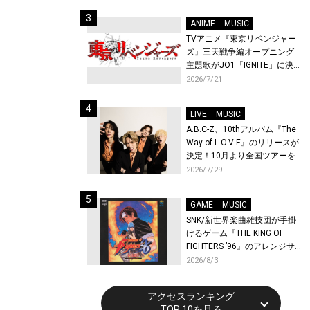
始！
ANIME
MUSIC
TVアニメ『東京リベンジャー
ズ』三天戦争編オープニング
主題歌がJO1「IGNITE」に決
定！メンバー全員から喜びと
2026/7/21
作品への想いあふれるコメン
トが到着！9月に東京・大阪で
LIVE
MUSIC
先行上映会を開催！
A.B.C-Z、10thアルバム『The
Way of L.O.V-E』のリリースが
決定！10月より全国ツアーを
開催！
2026/7/29
GAME
MUSIC
SNK/新世界楽曲雑技団が手掛
けるゲーム『THE KING OF
FIGHTERS ’96』のアレンジサ
ウンドトラックが配信開始！
2026/8/3
アクセスランキング
TOP 10を見る