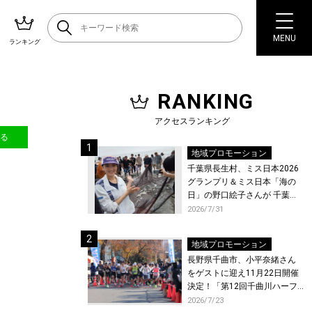
MENU
ランキング
RANKING
アクセスランキング
送る
地域プロモーション
千葉県長生村、ミス日本2026
グランプリ＆ミス日本「海の
日」の野口絵子さんが 千葉県
唯一の村・長生村で地引網を
2026/7/31
体験！
地域プロモーション
長野県千曲市、小平奈緒さん
をゲストに迎え11月22日開催
決定！「第12回千曲川ハーフ
マラソン」エントリー受付開
2026/7/23