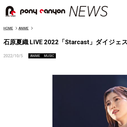
HOME
ANIME
石原夏織 LIVE 2022「Starcast」ダイ
2022/10/5
ANIME
MUSIC