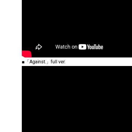
■「Against.」full ver.