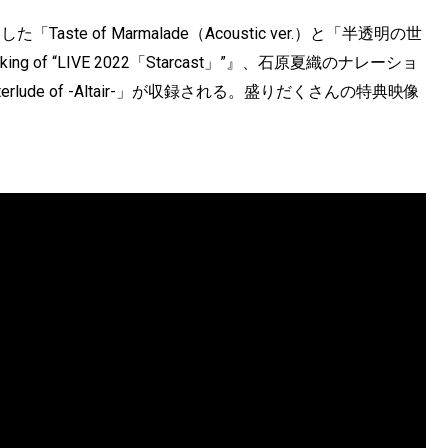
「Taste of Marmalade（Acoustic ver.）と「半透明の世
f “LIVE 2022「Starcast」”』、石原夏織のナレーショ
nterlude of -Altair-」が収録される。盛りだくさんの特典映像