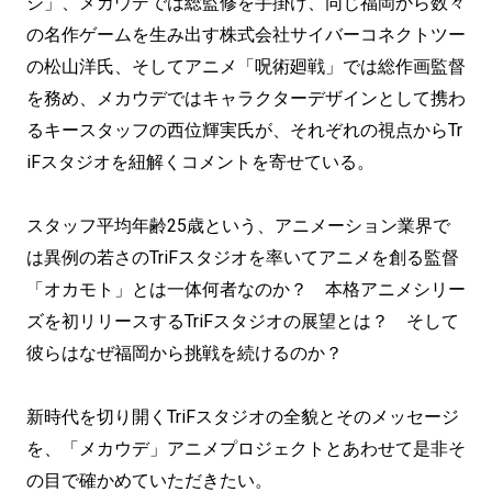
シ」、メカウデでは総監修を手掛け、同じ福岡から数々
の名作ゲームを生み出す株式会社サイバーコネクトツー
の松山洋氏、そしてアニメ「呪術廻戦」では総作画監督
を務め、メカウデではキャラクターデザインとして携わ
るキースタッフの西位輝実氏が、それぞれの視点からTr
iFスタジオを紐解くコメントを寄せている。
スタッフ平均年齢25歳という、アニメーション業界で
は異例の若さのTriFスタジオを率いてアニメを創る監督
「オカモト」とは一体何者なのか？ 本格アニメシリー
ズを初リリースするTriFスタジオの展望とは？ そして
彼らはなぜ福岡から挑戦を続けるのか？
新時代を切り開くTriFスタジオの全貌とそのメッセージ
を、「メカウデ」アニメプロジェクトとあわせて是非そ
の目で確かめていただきたい。