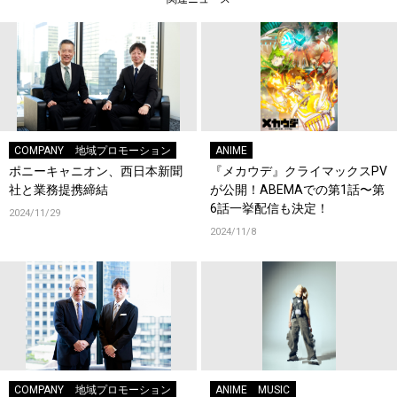
COMPANY
地域プロモーション
ANIME
ポニーキャニオン、西日本新聞
『メカウデ』クライマックスPV
社と業務提携締結
が公開！ABEMAでの第1話〜第
6話一挙配信も決定！
2024/11/29
2024/11/8
COMPANY
地域プロモーション
ANIME
MUSIC