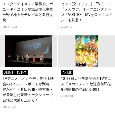
エンターテイメント業界初、ポ
セツコ(空白ごっこ)、TVアニメ
ニーキャニオン地域活性化事業
『メカウデ』オープニングテー
分野で地上波テレビ局と業務提
マ「VORTEX」MVを公開！コメ
携！
ントも到着！
2024/10/25
2024/10/4
ANIME
EVENT
ANIME
TVアニメ「メカウデ」先行上映
10月3日より放送開始のTVアニ
会のイベントレポートが到着！
メ『メカウデ』！放送直前PVと
豊永利行・杉田智和・嶋村侑ら
配信情報の詳細が公開！
が登壇した豪華トークショーで
2024/9/30
会場は大盛り上がり！
2024/10/3