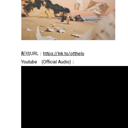
配信URL：
https://lnk.to/otthelo
Youtube (Official Audio)：