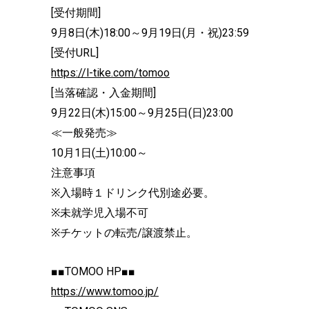
[受付期間]
9月8日(木)18:00～9月19日(月・祝)23:59
[受付URL]
https://l-tike.com/tomoo
[当落確認・入金期間]
9月22日(木)15:00～9月25日(日)23:00
≪一般発売≫
10月1日(土)10:00～
注意事項
※入場時１ドリンク代別途必要。
※未就学児入場不可
※チケットの転売/譲渡禁止。
■■TOMOO HP■■
https://www.tomoo.jp/