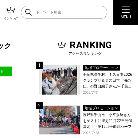
MENU
ランキング
RANKING
ジック
アクセスランキング
地域プロモーション
送る
千葉県長生村、ミス日本2026
グランプリ＆ミス日本「海の
日」の野口絵子さんが 千葉県
唯一の村・長生村で地引網を
2026/7/31
体験！
地域プロモーション
長野県千曲市、小平奈緒さん
をゲストに迎え11月22日開催
決定！「第12回千曲川ハーフ
マラソン」エントリー受付開
2026/7/23