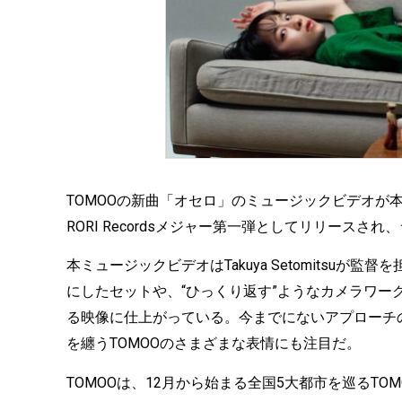
TOMOOの新曲「オセロ」のミュージックビデオが本
RORI Recordsメジャー第一弾としてリリース
本ミュージックビデオはTakuya Setomitsu
にしたセットや、“ひっくり返す”ようなカメラワー
る映像に仕上がっている。今までにないアプローチ
を纏うTOMOOのさまざまな表情にも注目だ。
TOMOOは、12月から始まる全国5大都市を巡るTOMOO初