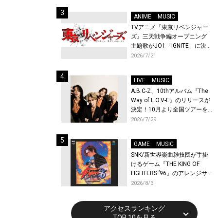
始！
ANIME
MUSIC
TVアニメ『東京リベンジャー
ズ』三天戦争編オープニング
主題歌がJO1「IGNITE」に決
定！メンバー全員から喜びと
2026/7/21
作品への想いあふれるコメン
トが到着！9月に東京・大阪で
LIVE
MUSIC
先行上映会を開催！
A.B.C-Z、10thアルバム『The
Way of L.O.V-E』のリリースが
決定！10月より全国ツアーを
開催！
2026/7/29
GAME
MUSIC
SNK/新世界楽曲雑技団が手掛
けるゲーム『THE KING OF
FIGHTERS ’96』のアレンジサ
ウンドトラックが配信開始！
2026/8/3
アクセスランキング
TOP 10を見る