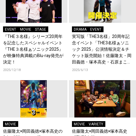
EVENT
MOVIE
STAGE
DRAMA
EVENT
『THE３名様』シリーズ20周年
実写版「THE3名様」20周年記
を記念したスペシャルイベント
念イベント「THE3名様ぁソニ
『THE３名様ぁソニック2025』
ック 2025」公演情報決定＆チ
が映像特典満載のBlu-ray発売が
ケット販売開始！佐藤隆太・岡
決定！
田義徳・塚本高史・石原まこち
んからコメントも到着！
2025/12/18
2025/6/13
MOVIE
MOVIE
VARIETY
佐藤隆太×岡田義徳×塚本高史の
佐藤隆太×岡田義徳×塚本高史