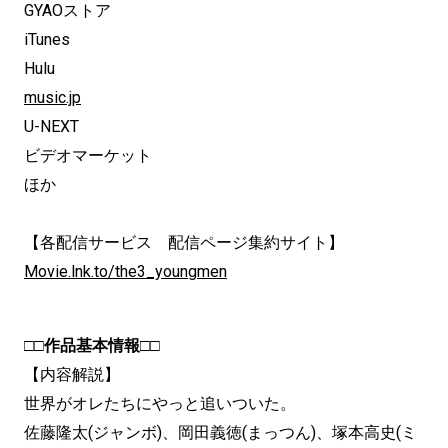
GYAOストア
iTunes
Hulu
music.jp
U-NEXT
ビデオマーケット
ほか
【各配信サービス 配信ページ集約サイト】
Movie.lnk.to/the3_youngmen
□□作品基本情報□□
【内容解説】
世界がオレたちにやっと追いついた。
佐藤隆太(ジャンボ)、岡田義徳(まっつん)、塚本高史(ミ