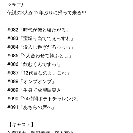
ッキー)
伝説の3人が12年ぶりに帰って来る!!!
#082「時代が俺と寝たがる」
#083「宝堀り当ててぇっすわ」
#084「没入し過ぎだろっっっ」
#085「2人合わせて幹ふとし」
#086「飲むくんですっ!」
#087「12代目なのよ、これ」
#088「オンブオンブ」
#089「生身で成層圏突入」
#090「24時間ポテトチャレンジ」
#091「あちらの席へ」
【キャスト】