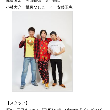
佐藤隆太 岡田義徳 塚本高史
小林大介 桃月なしこ ／ 安藤玉恵
【スタッフ】