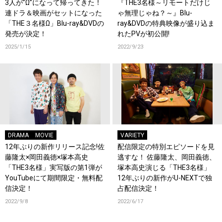
3人が”Ω”になって帰ってきた！
『THE3名様～リモートだけじ
連ドラ＆映画がセットになった
ゃ無理じゃね？～』Blu-
「THE３名様Ω」Blu-ray&DVDの
ray&DVDの特典映像が盛り込ま
発売が決定！
れたPVが初公開!
2025/1/15
2022/9/23
DRAMA
MOVIE
VARIETY
12年ぶりの新作リリース記念!佐
配信限定の特別エピソードを見
藤隆太×岡田義徳×塚本高史
逃すな！ 佐藤隆太、岡田義徳、
「THE3名様」実写版の第1弾が
塚本高史演じる「THE3名様」
YouTubeにて期間限定・無料配
12年ぶりの新作がU-NEXTで独
信決定！
占配信決定！
2022/9/8
2022/6/17