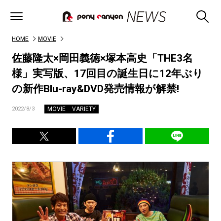
HOME
MOVIE
佐藤隆太×岡田義徳×塚本高史「THE3名
様」実写版、17回目の誕生日に12年ぶり
の新作Blu-ray&DVD発売情報が解禁!
MOVIE
VARIETY
2022/8/3