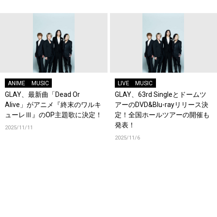
ANIME
MUSIC
LIVE
MUSIC
GLAY、最新曲「Dead Or
GLAY、63rd Singleとドームツ
Alive」がアニメ『終末のワルキ
アーのDVD&Blu-rayリリース決
ューレⅢ』のOP主題歌に決定！
定！全国ホールツアーの開催も
発表！
2025/11/11
2025/11/6