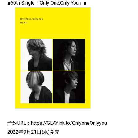
■60th Single「Only One,Only You」■
予約URL：
https://GLAY.lnk.to/OnlyoneOnlyyou
2022年9月21日(水)発売