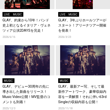
LIVE
MUSIC
LIVE
MUSIC
GLAY、約束から10年！バンド
GLAY、3年ぶりホールツアーが
史上初となるイタリア・ヴェネ
スタート！アリーナツアー開催
ツィア公演2DAYSを完走！
を発表！
2026/6/16
2026/3/23
MUSIC
MUSIC
GLAY、デビュー30周年の先に
GLAY、最新アー写、そして最
導き出した新曲をリリース！
新作アートワーク、豪華収録内
Music Video公開！MV監督のコ
容を一斉解禁！それに伴い63rd
メントも到着！
Singleの収録内容も公開！
2025/12/3
2025/11/18