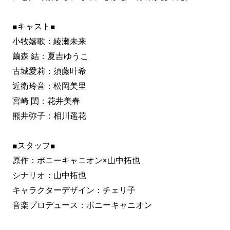
■キャスト■
小牧嬉歌：綾瀬未来
繭森 結：夏吉ゆうこ
古城愛莉：須藤叶希
近衛玲音：松岡美里
宮崎 閏：花井美春
熊井弥子：相川遥花
■スタッフ■
原作：ポニーキャニオン×山中拓也
シナリオ：山中拓也
キャラクターデザイン：チェリ子
音楽プロデュース：ポニーキャニオン