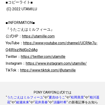
■コピーライト■
(C) 2022 UTAMILU
■INFORMATION■
『うたごえはミルフィーユ』
公式HP：
https://utamille.com
YouTube：
https://www.youtube.com/channel/UCRNn7u-
Q4lRlszlNdGo2dAg
Twitter：
https://twitter.com/utamille
Instagram：
https://www.instagram.com/utamille/
TikTok：
https://www.tiktok.com/@utamille
PONY CANYON公式Xでは
"
うたごえはミルフィーユ
"や"
夏吉ゆうこ
"や"
松岡美里
"や"
相川遥
花
"や"
綾瀬未来
"や"
花井美春
"や"
須藤叶希
" の新着記事をお知ら