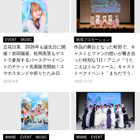
EVENT
MUSIC
地域プロモーション
立花日菜、2026年も誕生日に開
作品の舞台となった町田で、キ
催！岩田陽葵、松岡美里もゲス
ャストとファンの想いが響き合
トで参加するバースデーイベン
った特別な1日！アニメ『うた
トのチケット先着販売開始！ス
ごえはミルフィーユ』キャスト
マホスタンドや折りたたみ日傘
トークイベント「まちだでうた
などオリジナルグッズ販売決
ミル」レポート
2026/5/8
2025/11/27
定！
ANIME
EVENT
MUSIC
ANIME
EVENT