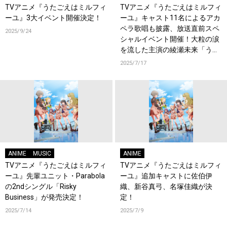
TVアニメ『うたごえはミルフィ
TVアニメ『うたごえはミルフィ
ーユ』3大イベント開催決定！
ーユ』キャスト11名によるアカ
ペラ歌唱も披露、放送直前スペ
2025/9/24
シャルイベント開催！大粒の涙
を流した主演の綾瀬未来「うた
ミルの音楽で皆さんに幸せを届
2025/7/17
けたい」
ANIME
MUSIC
ANIME
TVアニメ『うたごえはミルフィ
TVアニメ『うたごえはミルフィ
ーユ』先輩ユニット・Parabola
ーユ』追加キャストに佐伯伊
の2ndシングル「Risky
織、新谷真弓、名塚佳織が決
Business」が発売決定！
定！
2025/7/14
2025/7/9