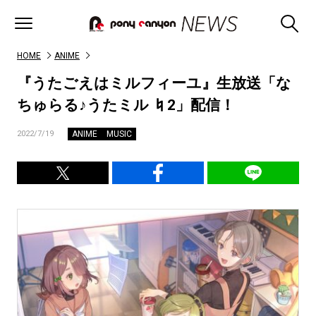
HOME
ANIME
『うたごえはミルフィーユ』生放送「な
ちゅらる♪うたミル ♮2」配信！
ANIME
MUSIC
2022/7/19