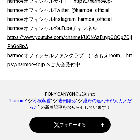
harmoeオフィシャルサイト
https://harmoe.jp/
harmoeオフィシャルTwitter @harmoe_official
harmoeオフィシャルInstagram harmoe_official
harmoeオフィシャルYouTubeチャンネル
https://www.youtube.com/channel/UCNAzEuypOOOp7Oji
RhGeRpA
harmoeオフィシャルファンクラブ「はるもえroom」
htt
ps://harmoe-fc.jp
※ご入会受付中
PONY CANYON公式Xでは
"
harmoe
"や"
小泉萌香
"や"
岩田陽葵
"や"
継母の連れ子が元カノだ
った
" の新着記事をお知らせしています！
フォローする