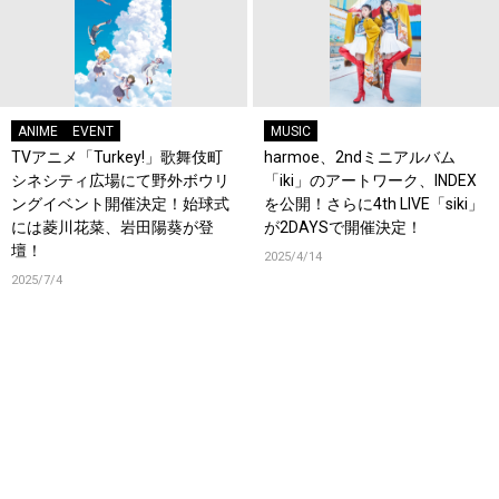
ANIME
EVENT
MUSIC
TVアニメ「Turkey!」歌舞伎町
harmoe、2ndミニアルバム
シネシティ広場にて野外ボウリ
「iki」のアートワーク、INDEX
ングイベント開催決定！始球式
を公開！さらに4th LIVE「siki」
には菱川花菜、岩田陽葵が登
が2DAYSで開催決定！
壇！
2025/4/14
2025/7/4