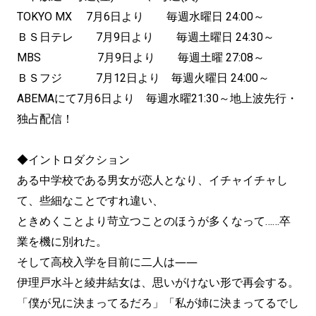
TOKYO MX 7月6日より 毎週水曜日 24:00～
ＢＳ日テレ 7月9日より 毎週土曜日 24:30～
MBS 7月9日より 毎週土曜 27:08～
ＢＳフジ 7月12日より 毎週火曜日 24:00～
ABEMAにて7月6日より 毎週水曜21:30～地上波先行・
独占配信！
◆イントロダクション
ある中学校である男女が恋人となり、イチャイチャし
て、些細なことですれ違い、
ときめくことより苛立つことのほうが多くなって……卒
業を機に別れた。
そして高校入学を目前に二人は――
伊理戸水斗と綾井結女は、思いがけない形で再会する。
「僕が兄に決まってるだろ」「私が姉に決まってるでし