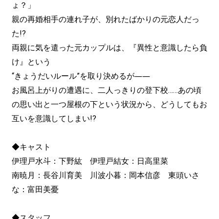
ょ？」
親の再婚相手の連れ子が、別れたばかりの元恋人だっ
た!?
両親に気を遣った元カップルは、『異性と意識したら負
け』という
“きょうだいルール”を取り決めるが――
お風呂上がりの遭遇に、二人っきりの登下校……あの頃
の思い出と一つ屋根の下という状況から、どうしてもお
互いを意識してしまい!?
◆キャスト
伊理戸水斗：下野紘 伊理戸結女：日高里菜
南暁月：長谷川育美 川波小暮：岡本信彦 東頭いさ
な：富田美憂
◆スタッフ