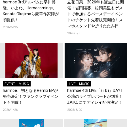
harmoe 3rdアルバムに早川博
立花日菜、2026年も誕生日に開
隆、いよわ、Homecomings、
催！岩田陽葵、松岡美里もゲス
Kanata Okajimaら豪華作家陣が
トで参加するバースデーイベン
初提供！
トのチケット先着販売開始！ス
マホスタンドや折りたたみ日傘
2026/5/25
などオリジナルグッズ販売決
2026/5/8
定！
EVENT
MUSIC
LIVE
MUSIC
harmoe、初となるRemix EPが
harmoe 4th LIVE「s i k i」DAY1
発売決定！ファンクラブイベン
公演のライブレポートが到着！
トも開催！
ZAIKOにてディレイ配信決定！
2026/1/26
2025/8/20