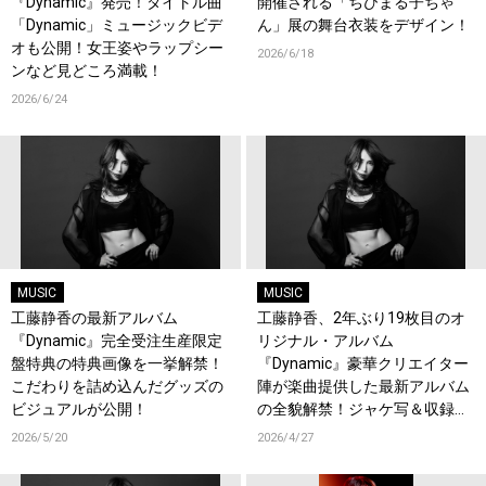
『Dynamic』発売！タイトル曲
開催される「ちびまる子ちゃ
「Dynamic」ミュージックビデ
ん」展の舞台衣装をデザイン！
オも公開！女王姿やラップシー
2026/6/18
ンなど見どころ満載！
2026/6/24
MUSIC
MUSIC
工藤静香の最新アルバム
工藤静香、2年ぶり19枚目のオ
『Dynamic』完全受注生産限定
リジナル・アルバム
盤特典の特典画像を一挙解禁！
『Dynamic』豪華クリエイター
こだわりを詰め込んだグッズの
陣が楽曲提供した最新アルバム
ビジュアルが公開！
の全貌解禁！ジャケ写＆収録楽
曲を解禁！
2026/5/20
2026/4/27