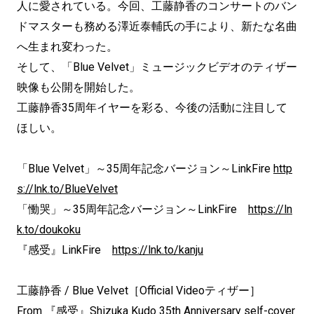
人に愛されている。今回、工藤静香のコンサートのバン
ドマスターも務める澤近泰輔氏の手により、新たな名曲
へ生まれ変わった。
そして、「Blue Velvet」ミュージックビデオのティザー
映像も公開を開始した。
工藤静香35周年イヤーを彩る、今後の活動に注目して
ほしい。
「Blue Velvet」～35周年記念バージョン～LinkFire
http
s://lnk.to/BlueVelvet
「慟哭」～35周年記念バージョン～LinkFire
https://ln
k.to/doukoku
『感受』LinkFire
https://lnk.to/kanju
工藤静香 / Blue Velvet［Official Videoティザー］
From 『感受』Shizuka Kudo 35th Anniversary self-cover