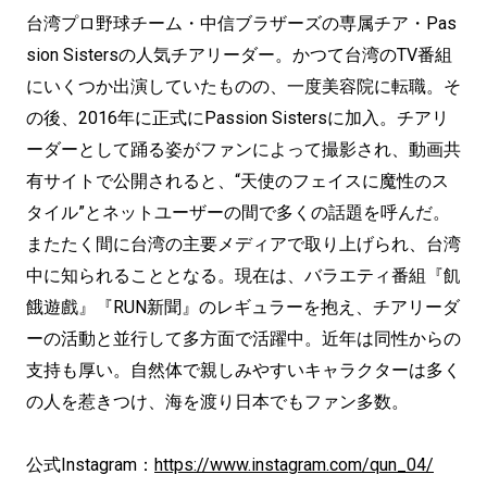
台湾プロ野球チーム・中信ブラザーズの専属チア・Pas
sion Sistersの人気チアリーダー。かつて台湾のTV番組
にいくつか出演していたものの、一度美容院に転職。そ
の後、2016年に正式にPassion Sistersに加入。チアリ
ーダーとして踊る姿がファンによって撮影され、動画共
有サイトで公開されると、“天使のフェイスに魔性のス
タイル”とネットユーザーの間で多くの話題を呼んだ。
またたく間に台湾の主要メディアで取り上げられ、台湾
中に知られることとなる。現在は、バラエティ番組『飢
餓遊戲』『RUN新聞』のレギュラーを抱え、チアリーダ
ーの活動と並行して多方面で活躍中。近年は同性からの
支持も厚い。自然体で親しみやすいキャラクターは多く
の人を惹きつけ、海を渡り日本でもファン多数。
公式Instagram：
https://www.instagram.com/qun_04/