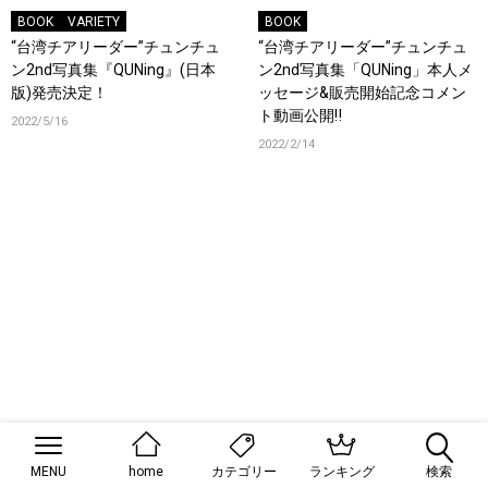
BOOK
VARIETY
BOOK
“台湾チアリーダー”チュンチュ
“台湾チアリーダー”チュンチュ
ン2nd写真集『QUNing』(日本
ン2nd写真集「QUNing」本人メ
版)発売決定！
ッセージ&販売開始記念コメン
ト動画公開‼
2022/5/16
2022/2/14
MENU
home
ランキング
検索
カテゴリー