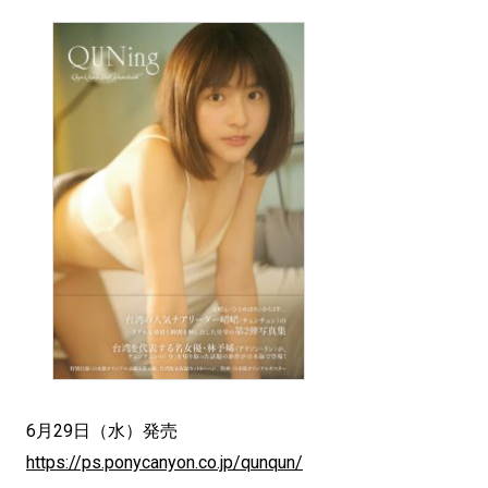
6月29日（水）発売
https://ps.ponycanyon.co.jp/qunqun/