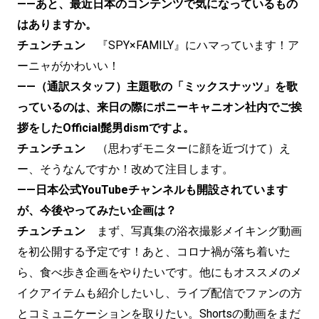
——あと、最近日本のコンテンツで気になっているもの
はありますか。
チュンチュン
『SPY×FAMILY』にハマっています！ア
ーニャがかわいい！
——（通訳スタッフ）主題歌の「ミックスナッツ」を歌
っているのは、来日の際にポニーキャニオン社内でご挨
拶をしたOfficial髭男dismですよ。
チュンチュン
（思わずモニターに顔を近づけて）え
ー、そうなんですか！改めて注目します。
——日本公式YouTubeチャンネルも開設されています
が、今後やってみたい企画は？
チュンチュン
まず、写真集の浴衣撮影メイキング動画
を初公開する予定です！あと、コロナ禍が落ち着いた
ら、食べ歩き企画をやりたいです。他にもオススメのメ
イクアイテムも紹介したいし、ライブ配信でファンの方
とコミュニケーションを取りたい。Shortsの動画をまだ