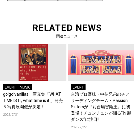
RELATED NEWS
関連ニュース
EVENT
MUSIC
EVENT
go!go!vanillas、写真集「WHAT
台湾プロ野球・中信兄弟のチア
TIME IS IT, what time is it.」発売
リーディングチーム・Passion
＆写真展開催が決定！
Sistersが『お台場冒険王』に初
登場！チュンチュンが踊る“炸裂
2025/7/31
ダンス”に注目!!
2023/7/22