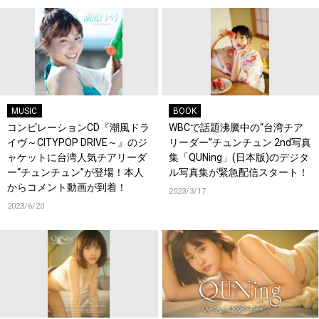
MUSIC
BOOK
コンピレーションCD『潮風ドラ
WBCで話題沸騰中の“台湾チア
イヴ～CITYPOP DRIVE～』のジ
リーダー”チュンチュン 2nd写真
ャケットに台湾人気チアリーダ
集「QUNing」(日本版)のデジタ
ー“チュンチュン”が登場！本人
ル写真集が緊急配信スタート！
からコメント動画が到着！
2023/3/17
2023/6/20