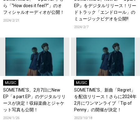
ら「”How does it feel?”」のオ
EP』をデジタルリリース！リー
フィシャルオーディオが公開！
ドトラック「エンドロール」の
ミュージックビデオを公開!!
2024/2/21
2024/2/7
MUSIC
MUSIC
SOMETIME’S、2月7日にNew
SOMETIME’S、新曲「Regret」
EP「a part EP」のデジタルリリ
を配信リリース！さらに2024年
ースが決定！収録楽曲とジャケ
2月にワンマンライブ「Tip of
ット写真も公開！
Penny」の開催が決定！
2024/1/26
2023/10/18