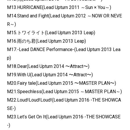
M13.HURRICANE(Lead Upturn 2011 ～Sun × You～)
M14.Stand and Fight(Lead Upturn 2012 ～NOW OR NEVE
R～)
M15.トワイライト(Lead Upturn 2013 Leap)
M16.雨のち君(Lead Upturn 2013 Leap)
M17.-Lead DANCE Performance-(Lead Upturn 2013 Lea
p)
M18.Dear(Lead Upturn 2014 〜Attract〜)
M19.With U(Lead Upturn 2014 〜Attract〜)
M20.Fairy tale(Lead Upturn 2015 〜MASTER PLAN〜)
M21.Speechless(Lead Upturn 2015 ～MASTER PLAN～)
M22.Loud!Loud!Loud!(Lead Upturn 2016 -THE SHOWCA
SE-)
M23.Let’s Get On It(Lead Upturn 2016 -THE SHOWCASE
-)