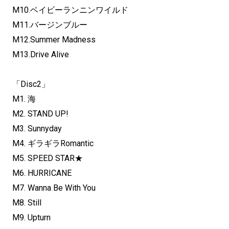
M10.ベイビーランニンワイルド
M11.バージンブルー
M12.Summer Madness
M13.Drive Alive
「Disc2」
M1. 海
M2. STAND UP!
M3. Sunnyday
M4. ギラギラRomantic
M5. SPEED STAR★
M6. HURRICANE
M7. Wanna Be With You
M8. Still
M9. Upturn