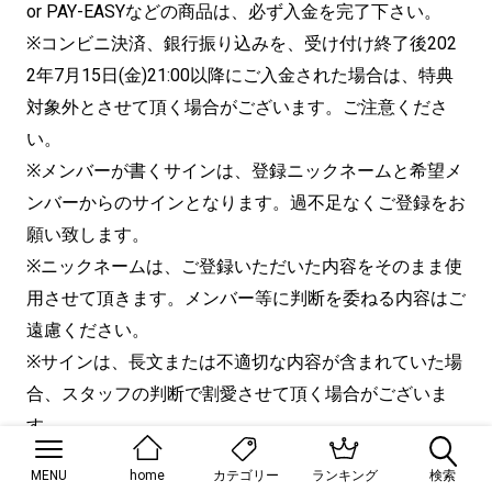
or PAY-EASYなどの商品は、必ず入金を完了下さい。
※コンビニ決済、銀行振り込みを、受け付け終了後202
2年7月15日(金)21:00以降にご入金された場合は、特典
対象外とさせて頂く場合がございます。ご注意くださ
い。
※メンバーが書くサインは、登録ニックネームと希望メ
ンバーからのサインとなります。過不足なくご登録をお
願い致します。
※ニックネームは、ご登録いただいた内容をそのまま使
用させて頂きます。メンバー等に判断を委ねる内容はご
遠慮ください。
※サインは、長文または不適切な内容が含まれていた場
合、スタッフの判断で割愛させて頂く場合がございま
す。
※ ニックネーム登録時に、絵文字、顔文字、半角文
MENU
home
ランキング
検索
カテゴリー
字・記号(!、＆など)、特殊記号(ハートなど)、旧漢字等