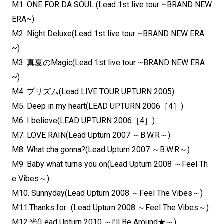
M1. ONE FOR DA SOUL (Lead 1st live tour ~BRAND NEW
ERA~)
M2. Night Deluxe(Lead 1st live tour ~BRAND NEW ERA
~)
M3. 真夏のMagic(Lead 1st live tour ~BRAND NEW ERA
~)
M4. プリズム(Lead LIVE TOUR UPTURN 2005)
M5. Deep in my heart(LEAD UPTURN 2006［4］)
M6. I believe(LEAD UPTURN 2006［4］)
M7. LOVE RAIN(Lead Upturn 2007 ～B.W.R～)
M8. What cha gonna?(Lead Upturn 2007 ～B.W.R～)
M9. Baby what turns you on(Lead Upturn 2008 ～Feel Th
e Vibes～)
M10. Sunnyday(Lead Upturn 2008 ～Feel The Vibes～)
M11.Thanks for…(Lead Upturn 2008 ～Feel The Vibes～)
M12.光(Lead Upturn 2010 ～I’ll Be Around★～)