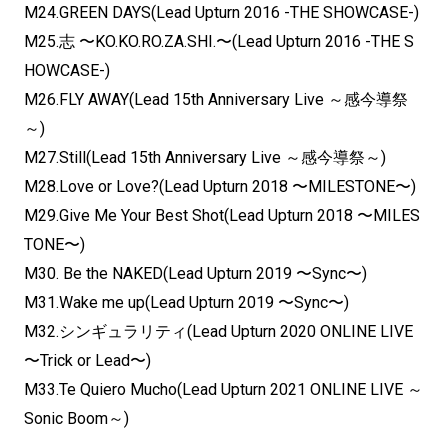
M24.GREEN DAYS(Lead Upturn 2016 -THE SHOWCASE-)
M25.志 〜KO.KO.RO.ZA.SHI.〜(Lead Upturn 2016 -THE S
HOWCASE-)
M26.FLY AWAY(Lead 15th Anniversary Live ～感今導祭
～)
M27.Still(Lead 15th Anniversary Live ～感今導祭～)
M28.Love or Love?(Lead Upturn 2018 〜MILESTONE〜)
M29.Give Me Your Best Shot(Lead Upturn 2018 〜MILES
TONE〜)
M30. Be the NAKED(Lead Upturn 2019 〜Sync〜)
M31.Wake me up(Lead Upturn 2019 〜Sync〜)
M32.シンギュラリティ(Lead Upturn 2020 ONLINE LIVE
〜Trick or Lead〜)
M33.Te Quiero Mucho(Lead Upturn 2021 ONLINE LIVE ～
Sonic Boom～)