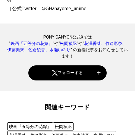
［公式Twitter］＠5Hanayome_anime
PONY CANYON公式Xでは
"
映画『五等分の花嫁』
"や"
松岡禎丞
"や"
花澤香菜、竹達彩奈、
伊藤美来、佐倉綾音、水瀬いのり
" の新着記事をお知らせしてい
ます！
フォローする
関連キーワード
映画『五等分の花嫁』
松岡禎丞