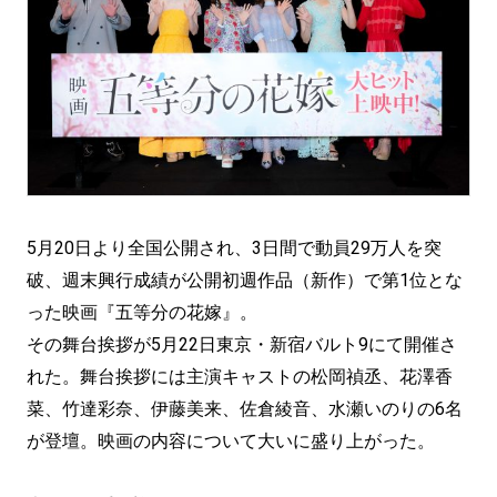
5月20日より全国公開され、3日間で動員29万人を突
破、週末興行成績が公開初週作品（新作）で第1位とな
った映画『五等分の花嫁』。
その舞台挨拶が5月22日東京・新宿バルト9にて開催さ
れた。舞台挨拶には主演キャストの松岡禎丞、花澤香
菜、竹達彩奈、伊藤美来、佐倉綾音、水瀬いのりの6名
が登壇。映画の内容について大いに盛り上がった。