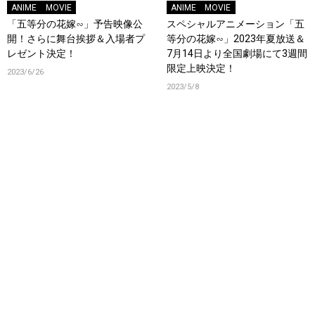
ANIME
MOVIE
ANIME
MOVIE
「五等分の花嫁∽」予告映像公
スペシャルアニメーション「五
開！さらに舞台挨拶＆入場者プ
等分の花嫁∽」2023年夏放送＆
レゼント決定！
7月14日より全国劇場にて3週間
限定上映決定！
2023/6/26
2023/5/8