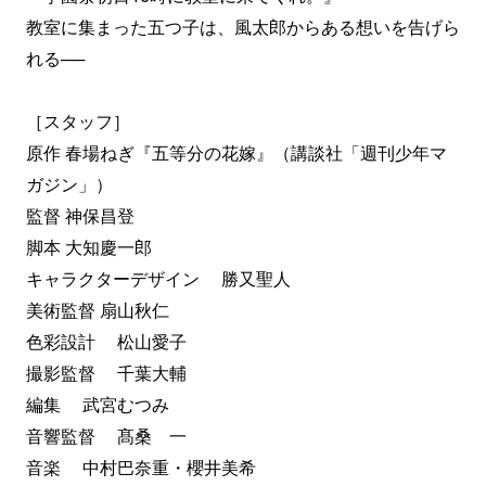
教室に集まった五つ子は、風太郎からある想いを告げら
れる──
［スタッフ］
原作 春場ねぎ『五等分の花嫁』（講談社「週刊少年マ
ガジン」）
監督 神保昌登
脚本 大知慶一郎
キャラクターデザイン 勝又聖人
美術監督 扇山秋仁
色彩設計 松山愛子
撮影監督 千葉大輔
編集 武宮むつみ
音響監督 髙桑 一
音楽 中村巴奈重・櫻井美希