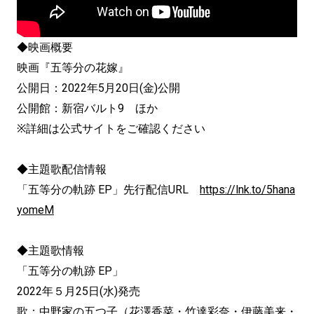
◆映画概要
映画『五等分の花嫁』
公開日：2022年5月20日(金)公開
公開館：新宿バルト9 ほか
※詳細は公式サイトをご確認ください
◆主題歌配信情報
「五等分の軌跡 EP」先行配信URL
https://lnk.to/5hana
yomeM
◆主題歌情報
「五等分の軌跡 EP」
2022年５月25日(水)発売
歌：中野家の五つ子（花澤香菜・竹達彩奈・伊藤美来・