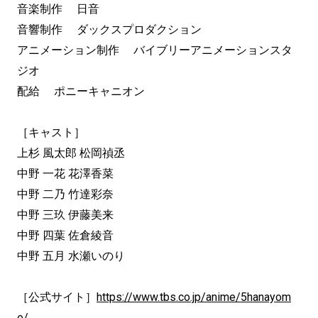
音楽制作 日音
音響制作 ダックスプロダクション
アニメーション制作 バイブリーアニメーションスタ
ジオ
配給 ポニーキャニオン
［キャスト］
上杉 風太郎 松岡禎丞
中野 一花 花澤香菜
中野 二乃 竹達彩奈
中野 三玖 伊藤美来
中野 四葉 佐倉綾音
中野 五月 水瀬いのり
［公式サイト］
https://www.tbs.co.jp/anime/5hanayom
e/