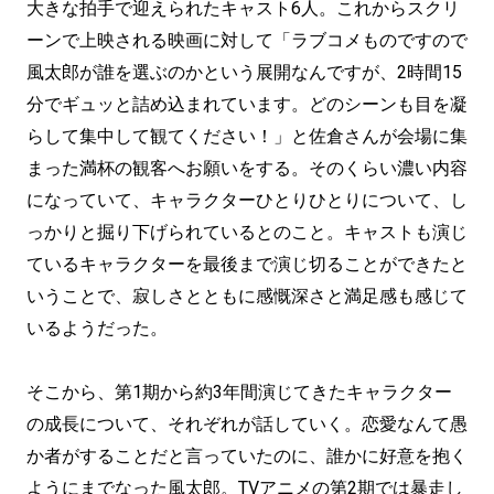
大きな拍手で迎えられたキャスト6人。これからスクリ
ーンで上映される映画に対して「ラブコメものですので
風太郎が誰を選ぶのかという展開なんですが、2時間15
分でギュッと詰め込まれています。どのシーンも目を凝
らして集中して観てください！」と佐倉さんが会場に集
まった満杯の観客へお願いをする。そのくらい濃い内容
になっていて、キャラクターひとりひとりについて、し
っかりと掘り下げられているとのこと。キャストも演じ
ているキャラクターを最後まで演じ切ることができたと
いうことで、寂しさとともに感慨深さと満足感も感じて
いるようだった。
そこから、第1期から約3年間演じてきたキャラクター
の成長について、それぞれが話していく。恋愛なんて愚
か者がすることだと言っていたのに、誰かに好意を抱く
ようにまでなった風太郎。TVアニメの第2期では暴走し