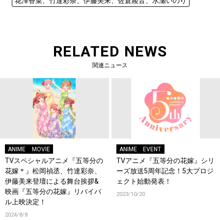
花澤香菜、竹達彩奈、伊藤美来、佐倉綾音、水瀬いのり
RELATED NEWS
関連ニュース
ANIME
MOVIE
ANIME
EVENT
TVスペシャルアニメ『五等分の
TVアニメ『五等分の花嫁』シリ
花嫁＊』松岡禎丞、竹達彩奈、
ーズ放送5周年記念！5大プロジ
伊藤美来登壇による舞台挨拶&
ェクト始動発表！
映画『五等分の花嫁』リバイバ
2023/10/20
ル上映決定！
2024/8/8