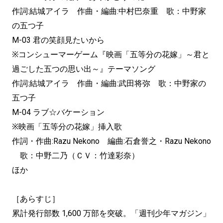
作詞:結城アイラ 作曲・編曲:中村巴奈重 歌：中野家
の五つ子
M-03 君の笑顔見たいから
※コンシューマーゲーム『映画「五等分の花嫁」～君と
過ごした五つの思い出～』テーマソング
作詞:結城アイラ 作曲・編曲:武田将弥 歌：中野家の
五つ子
M-04 ラブ☆バケーション
※映画「五等分の花嫁」挿入歌
作詞・作曲:Razu Nekono 編曲:石倉誉之・Razu Nekono
歌：中野二乃（ＣＶ：竹達彩奈）
ほか
［あらすじ］
累計発行部数 1,600 万部を突破。「週刊少年マガジン」