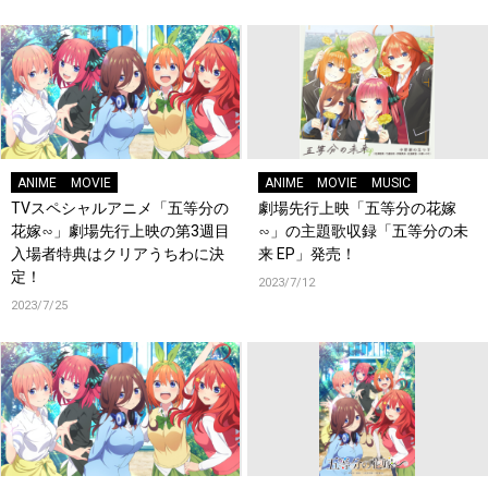
ANIME
MOVIE
ANIME
MOVIE
MUSIC
TVスペシャルアニメ「五等分の
劇場先行上映「五等分の花嫁
花嫁∽」劇場先行上映の第3週目
∽」の主題歌収録「五等分の未
入場者特典はクリアうちわに決
来 EP」発売！
定！
2023/7/12
2023/7/25