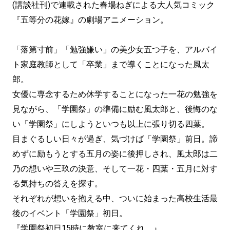
(講談社刊)で連載された春場ねぎによる大人気コミック
『五等分の花嫁』の劇場アニメーション。
「落第寸前」「勉強嫌い」の美少女五つ子を、アルバイ
ト家庭教師として「卒業」まで導くことになった風太
郎。
女優に専念するため休学することになった一花の勉強を
見ながら、「学園祭」の準備に励む風太郎と、後悔のな
い「学園祭」にしようといつも以上に張り切る四葉。
目まぐるしい日々が過ぎ、気づけば「学園祭」前日。諦
めずに励もうとする五月の姿に後押しされ、風太郎は二
乃の想いや三玖の決意、そして一花・四葉・五月に対す
る気持ちの答えを探す。
それぞれが想いを抱える中、ついに始まった高校生活最
後のイベント「学園祭」初日。
『学園祭初日15時に教室に来てくれ。』