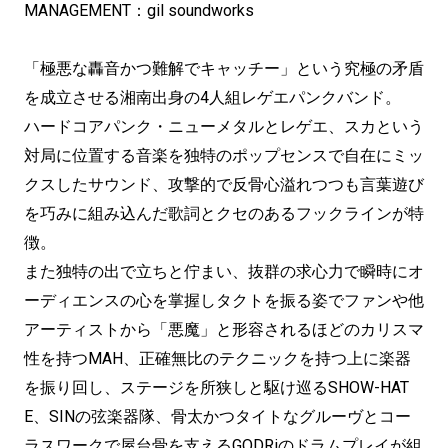
MANAGEMENT：gil soundworks
「極悪な轟音かつ難解でキャッチー」という究極の矛盾
を成立させる湘南出身の4人組レゲエパンクバンド。
ハードコアパンク・ニューメタルとレゲエ、スカという
対局に位置する音楽を独特のポップセンスで自在にミッ
クスしたサウンド、攻撃的で反骨心溢れつつも言葉遊び
を巧みに組み込んだ歌詞とクセのあるフックラインが特
徴。
また独特の出で立ちと佇まい、抜群の求心力で瞬時にオ
ーディエンスの心を掌握しタクトを振る姿でファンや他
アーティストから「悪魔」と形容されるほどのカリスマ
性を持つMAH、正確無比のテクニックを持つ上に楽器
を振り回し、ステージを所狭しと駆け巡るSHOW-HAT
E、SINの弦楽器隊、骨太かつタイトなグルーヴとコー
ラスワークで屋台骨を支えるGODRiのドラムプレイが組