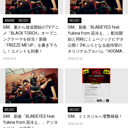
ANIME
MUSIC
MUSIC
SiM、夏から放送開始のTVアニ
SiM、新曲「BLiNDEYES feat.
メ『BLACK TORCH』オープニ
Yukina from 花冷え。」配信開
ングテーマを担当！新曲
始と同時にミュージックビデオ
「FREEZE ME UP」を書き下ろ
公開！3年ぶりとなる超待望の
し！コメントも到着！
オリジナルアルバム『HOOMAN
AFTER ALL』リリース決定！
2026/6/5
2026/5/22
MUSIC
MUSIC
SiM、新曲「BLiNDEYES feat.
SiM、ミミカジルへ電撃移籍！
Yukina from 花冷え。」デジタ
2026/4/20