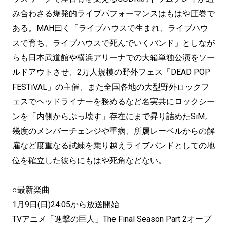
み合わさる爆発的ライブパフォーマンスはもはや圧巻で
ある。MAH曰く「ライブハウスで生まれ、ライブハウ
スで育ち、ライブハウスで死んでいくバンド」としなが
らも日本武道館や横浜アリーナでの大箱単独公演をソー
ルドアウトさせ、2万人規模の野外フェス「DEAD POP
FESTiVAL」の主催、また全国各地の大型野外ロックフ
ェスでヘッドライナーを務めるなど名実共にロックシー
ンを「内側からぶっ壊す」存在にまで昇り詰めたSiM。
幾度のメンバーチェンジや重病、所属レーベルからの解
雇など度重なる試練を乗り越えライブバンドとしての地
位を確立した彼らにもはや死角などない。
○最新楽曲
1月9日(日)24:05から放送開始
TVアニメ「進撃の巨人」The Final Season Part 2オープ