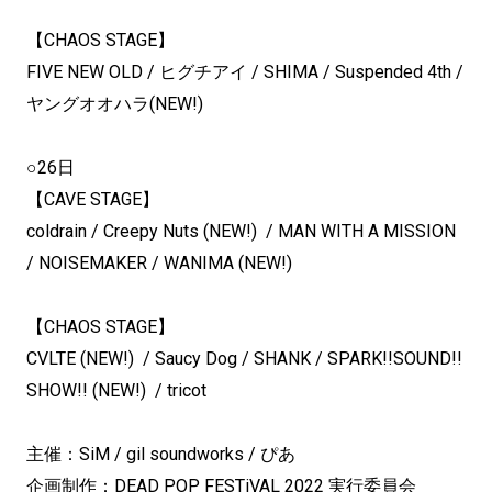
【CHAOS STAGE】
FIVE NEW OLD / ヒグチアイ / SHIMA / Suspended 4th /
ヤングオオハラ(NEW!)
○26日
【CAVE STAGE】
coldrain / Creepy Nuts (NEW!) / MAN WITH A MISSION
/ NOISEMAKER / WANIMA (NEW!)
【CHAOS STAGE】
CVLTE (NEW!) / Saucy Dog / SHANK / SPARK!!SOUND!!
SHOW!! (NEW!) / tricot
主催：SiM / gil soundworks / ぴあ
企画制作：DEAD POP FESTiVAL 2022 実行委員会