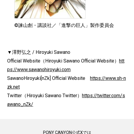
©諫山創・講談社／「進撃の巨人」製作委員会
▼澤野弘之 / Hiroyuki Sawano
Official Website（Hiroyuki Sawano Official Website）
htt
ps://www.sawanohiroyuki.com
SawanoHiroyuki[nZk] Official Website
https://www.sh-n
zk.net
Twitter（Hiroyuki Sawano Twitter）
https://twitter.com/s
awano_nZk/
PONY CANYON公式Xでは