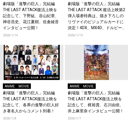
劇場版「進撃の巨人」完結編
劇場版「進撃の巨人」完結編
THE LAST ATTACK復活上映を
THE LAST ATTACK 復活上映第2
記念して、下野紘、谷山紀章、
弾入場者特典は、描き下ろしの
神谷浩史、花江夏樹、佐倉綾音
リヴァイのビジュアルカードに
インタビュー公開！
決定！4DX、MX4D、ドルビー
アトモス版も上映決定！
2026/1/14
2026/1/13
ANIME
MOVIE
ANIME
MOVIE
劇場版「進撃の巨人」完結編
劇場版「進撃の巨人」完結編
THE LAST ATTACK復活上映を
THE LAST ATTACK復活上映を
記念して、各界の進撃の巨人好
記念して、梶裕貴、石川由依、
き著名人からコメント到着！
井上麻里奈インタビュー公開！
2026/1/8
2026/1/7