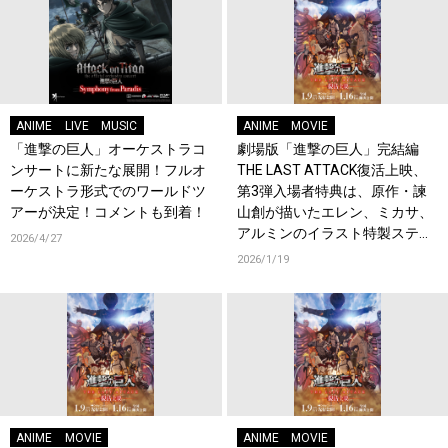
ANIME
LIVE
MUSIC
ANIME
MOVIE
「進撃の巨人」オーケストラコ
劇場版「進撃の巨人」完結編
ンサートに新たな展開！フルオ
THE LAST ATTACK復活上映、
ーケストラ形式でのワールドツ
第3弾入場者特典は、原作・諫
アーが決定！コメントも到着！
山創が描いたエレン、ミカサ、
アルミンのイラスト特製ステッ
2026/4/27
カー (4カット) に決定！
2026/1/19
ANIME
MOVIE
ANIME
MOVIE