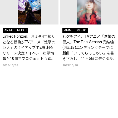
ANIME
MUSIC
ANIME
MUSIC
Linked Horizon、およそ4年振り
ヒグチアイ、TVアニメ「進撃の
となる新曲がTVアニメ「進撃の
巨人」The Final Season 完結編
巨人」のタイアップで2曲連続
(各話版)エンディングテーマに
リリース決定！イベント出演情
新曲「いってらっしゃい」を書
報と10周年プロジェクトも始
き下ろし！11月5日にデジタル
動！終撃開始ッ！
リリース決定！
2023/10/28
2023/10/28