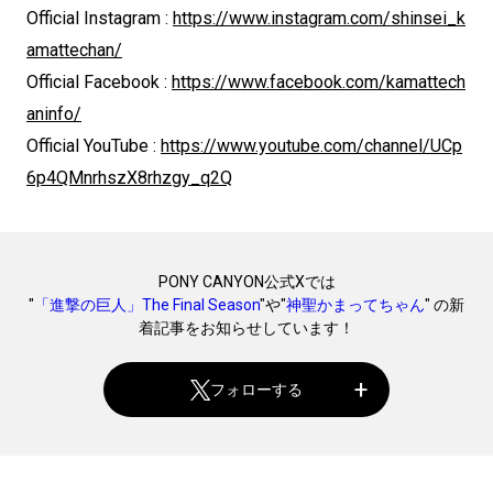
Official Instagram :
https://www.instagram.com/shinsei_k
amattechan/
Official Facebook :
https://www.facebook.com/kamattech
aninfo/
Official YouTube :
https://www.youtube.com/channel/UCp
6p4QMnrhszX8rhzgy_q2Q
PONY CANYON公式Xでは
"
「進撃の巨人」The Final Season
"や"
神聖かまってちゃん
" の新
着記事をお知らせしています！
フォローする