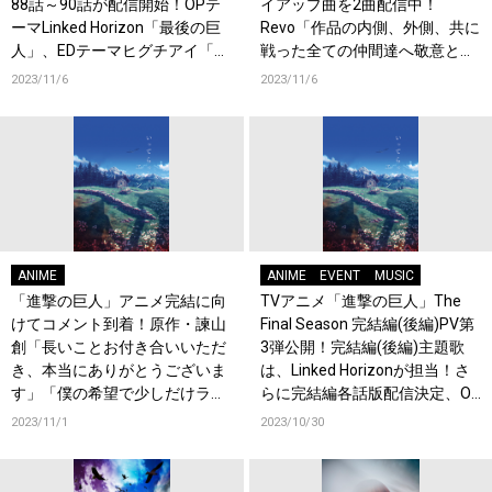
88話～90話が配信開始！OPテ
イアップ曲を2曲配信中！
ーマLinked Horizon「最後の巨
Revo「作品の内側、外側、共に
人」、EDテーマヒグチアイ「い
戦った全ての仲間達へ敬意と愛
ってらっしゃい」のノンクレジ
を持って、ひとつの心臓と、ふ
2023/11/6
2023/11/6
ット映像公開！
たつの楽曲を捧げます。」
ANIME
ANIME
EVENT
MUSIC
「進撃の巨人」アニメ完結に向
TVアニメ「進撃の巨人」The
けてコメント到着！原作・諫山
Final Season 完結編(後編)PV第
創「長いことお付き合いいただ
3弾公開！完結編(後編)主題歌
き、本当にありがとうございま
は、Linked Horizonが担当！さ
す」「僕の希望で少しだけラス
らに完結編各話版配信決定、OP
トのネームを描き直させていた
テーマはLinked Horizon、EDテ
2023/11/1
2023/10/30
だきました」
ーマはヒグチアイが担当！