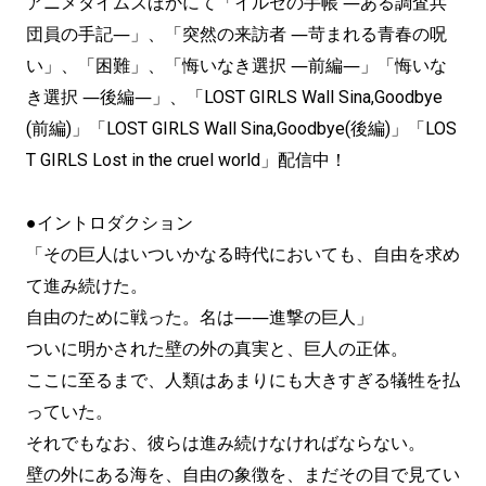
アニメタイムズほかにて「イルゼの手帳 ―ある調査兵
団員の手記―」、「突然の来訪者 ―苛まれる青春の呪
い」、「困難」、「悔いなき選択 ―前編―」「悔いな
き選択 ―後編―」、「LOST GIRLS Wall Sina,Goodbye
(前編)」「LOST GIRLS Wall Sina,Goodbye(後編)」「LOS
T GIRLS Lost in the cruel world」配信中！
●イントロダクション
「その巨人はいついかなる時代においても、自由を求め
て進み続けた。
自由のために戦った。名は――進撃の巨人」
ついに明かされた壁の外の真実と、巨人の正体。
ここに至るまで、人類はあまりにも大きすぎる犠牲を払
っていた。
それでもなお、彼らは進み続けなければならない。
壁の外にある海を、自由の象徴を、まだその目で見てい