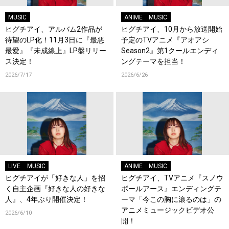
MUSIC
ANIME
MUSIC
ヒグチアイ、アルバム2作品が
ヒグチアイ、10月から放送開始
待望のLP化！11月3日に『最悪
予定のTVアニメ『アオアシ
最愛』『未成線上』LP盤リリー
Season2』第1クールエンディ
ス決定！
ングテーマを担当！
2026/7/17
2026/6/26
LIVE
MUSIC
ANIME
MUSIC
ヒグチアイが「好きな人」を招
ヒグチアイ、TVアニメ『スノウ
く自主企画『好きな人の好きな
ボールアース』エンディングテ
人』、4年ぶり開催決定！
ーマ「今この胸に滾るのは」の
アニメミュージックビデオ公
2026/6/10
開！