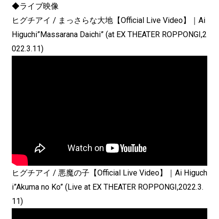
◆ライブ映像
ヒグチアイ / まっさらな大地【Official Live Video】｜Ai
Higuchi”Massarana Daichi” (at EX THEATER ROPPONGI,2
022.3.11)
ヒグチアイ / 悪魔の子【Official Live Video】｜Ai Higuch
i”Akuma no Ko” (Live at EX THEATER ROPPONGI,2022.3.
11)