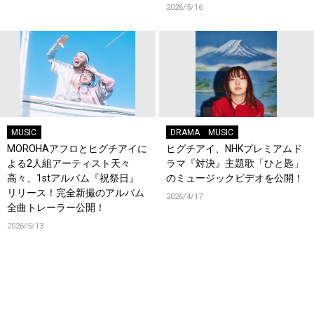
2026/5/16
MUSIC
DRAMA
MUSIC
MOROHAアフロとヒグチアイに
ヒグチアイ、NHKプレミアムド
よる2人組アーティスト天々
ラマ『対決』主題歌「ひと匙」
高々、1stアルバム『祝祭日』
のミュージックビデオを公開！
リリース！完全新撮のアルバム
2026/4/17
全曲トレーラー公開！
2026/5/13