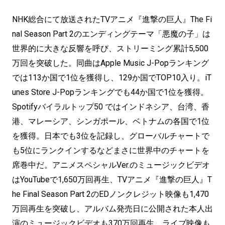
NHK総合にて放送されたTVアニメ『進撃の巨人』The Fi
nal Season Part 2のエンディングテーマ「悪魔の子」は
世界的に大きな反響を呼び、ストリーミング累計5,500
万回を突破した。同曲はApple Music J-Popランキング
では113か国で1位を獲得し、129か国でTOP10入り。iT
unes Store J-Popランキングでも44か国で1位を獲得。
Spotifyバイラルトップ50 ではインドネシア、台湾、香
港、マレーシア、シンガポール、ベトナムの各国で1位
を獲得。日本でも3位を記録し、グローバルチャートで
も5位にランクインするなどまさに世界中のチャートを
席巻中だ。アニメスペシャルVer.のミュージックビデオ
はYouTubeで1,650万回再生、TVアニメ『進撃の巨人』T
he Final Season Part 2のEDノンクレジット映像も1,470
万回再生を突破し、アルバム発売日に公開された本人出
演のミュージックビデオも370万回再生、ライブ映像も