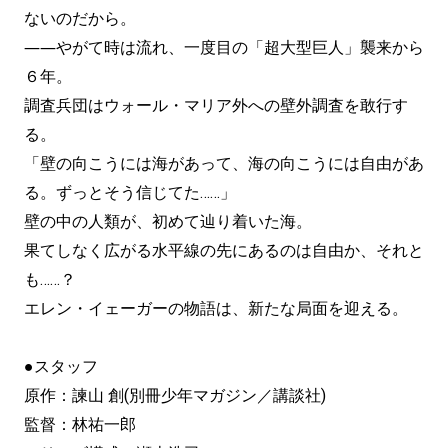
ないのだから。
――やがて時は流れ、一度目の「超大型巨人」襲来から
６年。
調査兵団はウォール・マリア外への壁外調査を敢行す
る。
「壁の向こうには海があって、海の向こうには自由があ
る。ずっとそう信じてた……」
壁の中の人類が、初めて辿り着いた海。
果てしなく広がる水平線の先にあるのは自由か、それと
も……？
エレン・イェーガーの物語は、新たな局面を迎える。
●スタッフ
原作：諫山 創(別冊少年マガジン／講談社)
監督：林祐一郎