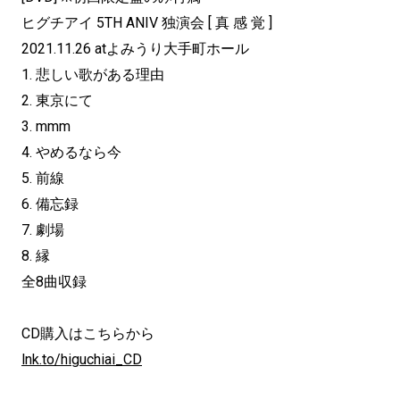
ヒグチアイ 5TH ANIV 独演会 [ 真 感 覚 ]
2021.11.26 atよみうり大手町ホール
1. 悲しい歌がある理由
2. 東京にて
3. mmm
4. やめるなら今
5. 前線
6. 備忘録
7. 劇場
8. 縁
全8曲収録
CD購入はこちらから
lnk.to/higuchiai_CD