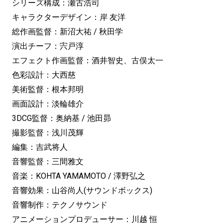
シリーズ構成：瀬古浩司
キャラクターデザイン：岸 友洋
総作画監督：新沼大祐 / 秋田学
演出チーフ：宍戸淳
エフェクト作画監督：酒井智史、古俣太一
色彩設計：大西慈
美術監督：根本邦明
画面設計：淡輪雄介
3DCG監督：奥納基 / 池田昴
撮影監督：浅川茂輝
編集：吉武将人
音響監督：三間雅文
音楽：KOHTA YAMAMOTO / 澤野弘之
音響効果：山谷尚人(サウンドボックス)
音響制作：テクノサウンド
アニメーションプロデューサー：川越 恒