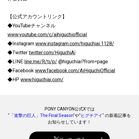
【公式アカウントリンク】
◆YouTubeチャンネル
www.youtube.com/c/aihiguchiofficial
◆Instagram
www.instagram.com/higuchiai.1128/
◆Twitter
twitter.com/HiguchiAi
◆LINE
line.me/R/ti/p/
@higuchiai?from=page
◆Facebook
www.facebook.com/AiHiguchiOfficial
◆HP
www.higuchiai.com/
PONY CANYON公式Xでは
"
「進撃の巨人」The Final Season
"や"
ヒグチアイ
" の新着記事を
お知らせしています！