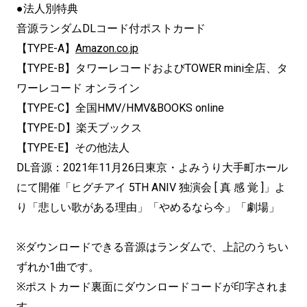
●法人別特典
音源ランダムDLコード付ポストカード
【TYPE-A】
Amazon.co.jp
【TYPE-B】タワーレコードおよびTOWER mini全店、タ
ワーレコード オンライン
【TYPE-C】全国HMV/HMV&BOOKS online
【TYPE-D】楽天ブックス
【TYPE-E】その他法人
DL音源：2021年11月26日東京・よみうり大手町ホール
にて開催「ヒグチアイ 5TH ANIV 独演会 [ 真 感 覚 ]」よ
り「悲しい歌がある理由」「やめるなら今」「劇場」
※ダウンロードできる音源はランダムで、
上記のうちい
ずれか1曲です。
※ポストカード裏面にダウンロードコードが印字されま
す。