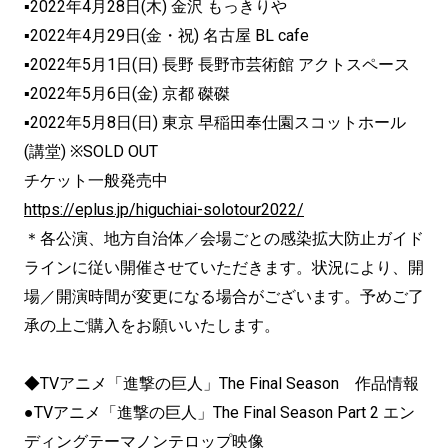
▪2022年4月28日(木) 金沢 もっきりや
▪2022年4月29日(金・祝) 名古屋 BL cafe
▪2022年5月1日(日) 長野 長野市芸術館 アクトスペース
▪2022年5月6日(金) 京都 磔磔
▪2022年5月8日(日) 東京 早稲田奉仕園スコットホール
(講堂) ※SOLD OUT
チケット一般発売中
https://eplus.jp/higuchiai-
solotour2022/
＊各公演、地方自治体／
会場ごとの感染拡大防止ガイド
ラインに従い開催させていただきま
す。状況により、開
場／開演時間が変更になる場合がございます。
予めご了
承の上ご購入をお願いいたします。
◆TVアニメ「進撃の巨人」The Final Season 作品情報
●TVアニメ「進撃の巨人」The Final Season Part 2 エン
ディングテーマノンテロップ映像