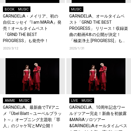
BOOK
MUSIC
MUSIC
GARNiDELiA・メイリア、初の
GARNiDELiA、オールタイムベ
自伝エッセイ『I am MARiA』発
スト「GRND THE BEST
売！オールタイムベスト
PROGRESS」 リリース！収録楽
「GRND THE BEST
曲の動画4本の公開が決定！
PROGRESS」も発売中！
「極楽浄土 [PROGRESS]」も公
開！
2025/3/12
2025/1/31
ANIME
MUSIC
LIVE
MUSIC
GARNiDELiA、最新曲でTVアニ
GARNiDELiA、10周年記念ワー
メ『Übel Blatt～ユーベルブラッ
ルドツアー完走！新曲を初披露
ト～』オープニング主題歌「罪
&MARiAソロツアー
人」のジャケ写とMV公開！
&GARNiDELiAオールタイムベス