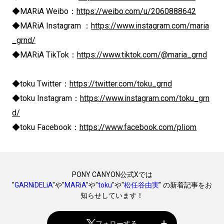
◆MARiA Weibo：
https://weibo.com/u/2060888642
◆MARiA Instagram ：
https://www.instagram.com/maria
_grnd/
◆MARiA TikTok：
https://www.tiktok.com/@maria_grnd
◆toku Twitter：
https://twitter.com/toku_grnd
◆toku Instagram：
https://www.instagram.com/toku_grn
d/
◆toku Facebook：
https://www.facebook.com/pliom
PONY CANYON公式Xでは
"
GARNiDELiA
"や"
MARiA
"や"
toku
"や"
松任谷由実
" の新着記事をお
知らせしています！
フォローする