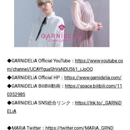
◆GARNiDELiA Official YouTube：
https://www.youtube.co
m/channel/UCAYfguaShVaNDU561_jJoOQ
◆GARNiDELiA Official HP：
https://www.garnidelia.com/
◆GARNiDELiA BiliBili動画：
https://space.bilibili.com/11
0352985
◆GARNiDELiA SNS総合リンク：
https://lnk.to/_GARNiD
ELiA
◆MARiA Twitter：
https://twitter.com/MARiA_GRND