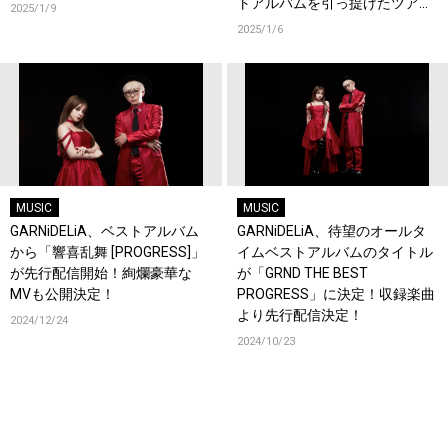
トアルバムを引っ提げたツアー
2025/1/9
を発表！
2025/1/6
MUSIC
MUSIC
GARNiDELiA、ベストアルバム
GARNiDELiA、待望のオールタ
から「響喜乱舞 [PROGRESS]」
イムベストアルバムのタイトル
が先行配信開始！絢爛豪華な
が「GRND THE BEST
MVも公開決定！
PROGRESS」に決定！収録楽曲
より先行配信決定！
2024/12/24
2024/10/23