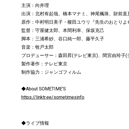
主演：向井理
出演：北村有起哉、橋本マナミ、神尾楓珠、財前直
原作：中村明日美子・榎田ユウリ『先生のおとりよせ
監督：守屋健太郎、本間利幸、保坂克己
脚本：三浦希紗、谷口純一郎、藤平久子
音楽：牧戸太郎
プロデューサー：森田昇(テレビ東京)、間宮由玲子(
製作著作：テレビ東京
制作協力：ジャンゴフィルム
◆About SOMETIME’S
https://linktr.ee/sometimesinfo
◆ライブ情報