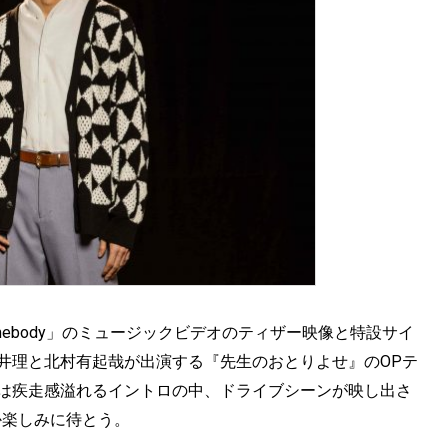
Somebody」のミュージックビデオのティザー映像と特設サイ
井理と北村有起哉が出演する『先生のおとりよせ』のOPテ
では疾走感溢れるイントロの中、ドライブシーンが映し出さ
か楽しみに待とう。