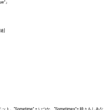
gue”』
途]
ユニット。“Sometime” = いつか、“Sometimes”= 時々もしあな