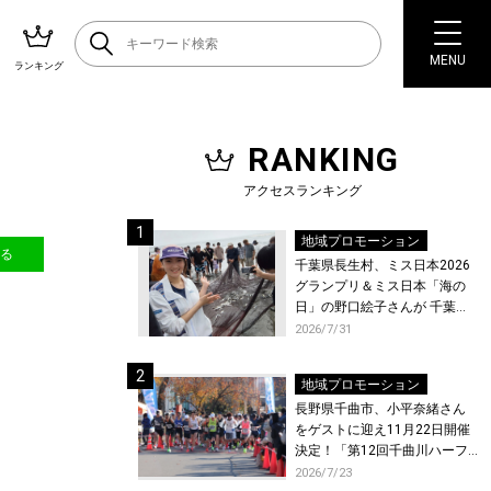
MENU
ランキング
RANKING
アクセスランキング
地域プロモーション
送る
千葉県長生村、ミス日本2026
グランプリ＆ミス日本「海の
日」の野口絵子さんが 千葉県
唯一の村・長生村で地引網を
2026/7/31
体験！
地域プロモーション
長野県千曲市、小平奈緒さん
をゲストに迎え11月22日開催
決定！「第12回千曲川ハーフ
マラソン」エントリー受付開
2026/7/23