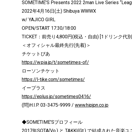
SOMETIME’S Presents 2022 2man Live Series “Lea
2022年4月16日(土) Shibuya WWWX
w/ YAJICO GIRL
OPEN/START 17:30/18:00
TICKET：前売り4,800円(税込・自由) [1ドリンク代別
＜オフィシャル最終先行(先着)＞
チケットぴあ
https://w.pia.jp/t/sometimes-of/
ローソンチケット
https://l-tike.com/sometimes/
イープラス
https://eplus.jp/sometimes0416/
(問)H.I.P. 03-3475-9999 /
www.hipjpn.co.jp
◆SOMETIME’Sプロフィール
2017年SOTA(Vo.) と TAKKI(Gt.) で結成された音楽