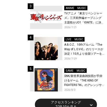
始！
ANIME
MUSIC
TVアニメ『東京リベンジャー
ズ』三天戦争編オープニング
主題歌がJO1「IGNITE」に決
定！メンバー全員から喜びと
2026/7/21
作品への想いあふれるコメン
トが到着！9月に東京・大阪で
LIVE
MUSIC
先行上映会を開催！
A.B.C-Z、10thアルバム『The
Way of L.O.V-E』のリリースが
決定！10月より全国ツアーを
開催！
2026/7/29
GAME
MUSIC
SNK/新世界楽曲雑技団が手掛
けるゲーム『THE KING OF
FIGHTERS ’96』のアレンジサ
ウンドトラックが配信開始！
2026/8/3
アクセスランキング
TOP 10を見る