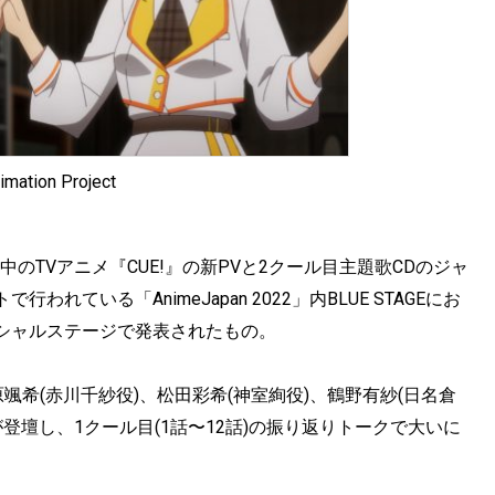
imation Project
送中のTVアニメ『CUE!』の新PVと2クール目主題歌CDのジャ
ている「AnimeJapan 2022」内BLUE STAGEにお
スペシャルステージで発表されたもの。
颯希(赤川千紗役)、松田彩希(神室絢役)、鶴野有紗(日名倉
が登壇し、1クール目(1話〜12話)の振り返りトークで大いに