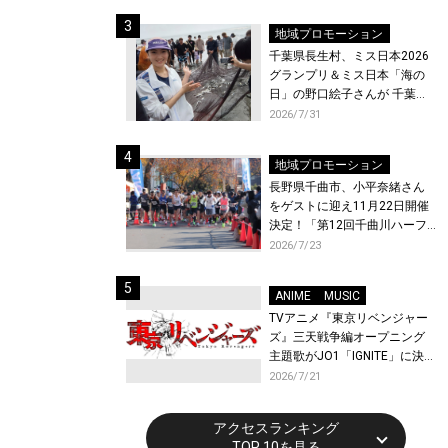
ト〜』と『最終楽章 響け！ユ
ーフォニアム』前編の一挙上
地域プロモーション
映が決定！
千葉県長生村、ミス日本2026
グランプリ＆ミス日本「海の
日」の野口絵子さんが 千葉県
唯一の村・長生村で地引網を
2026/7/31
体験！
地域プロモーション
長野県千曲市、小平奈緒さん
をゲストに迎え11月22日開催
決定！「第12回千曲川ハーフ
マラソン」エントリー受付開
2026/7/23
始！
ANIME
MUSIC
TVアニメ『東京リベンジャー
ズ』三天戦争編オープニング
主題歌がJO1「IGNITE」に決
定！メンバー全員から喜びと
2026/7/21
作品への想いあふれるコメン
トが到着！9月に東京・大阪で
アクセスランキング
先行上映会を開催！
TOP 10を見る