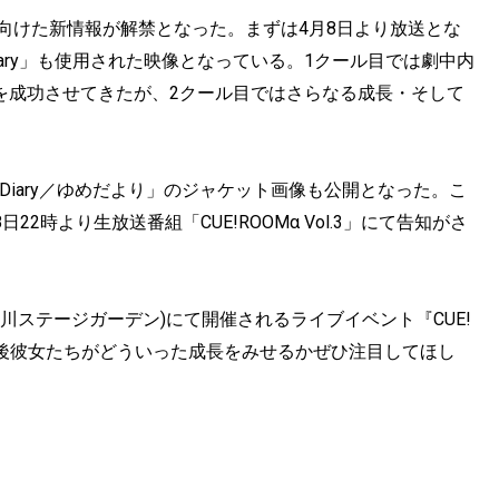
向けた新情報が解禁となった。まずは4月8日より放送とな
 Diary」も使用された映像となっている。1クール目では劇中内
ブを成功させてきたが、2クール目ではさらなる成長・そして
’s Diary／ゆめだより」のジャケット画像も公開となった。こ
22時より生放送番組「CUE!ROOMα Vol.3」にて告知がさ
DEN(立川ステージガーデン)にて開催されるライブイベント『CUE!
予定している。今後彼女たちがどういった成長をみせるかぜひ注目してほし