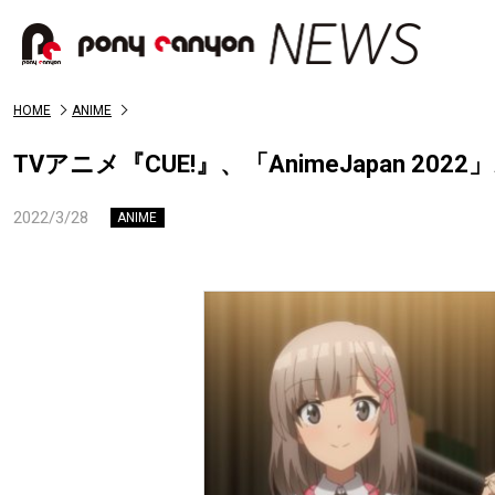
HOME
ANIME
TVアニメ『CUE!』、「AnimeJapan 
2022/3/28
ANIME