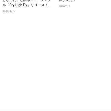
ル「Cry High Fly」リリース！オ
2026/1/9
フィシャルインタビューも公
2026/1/14
開！