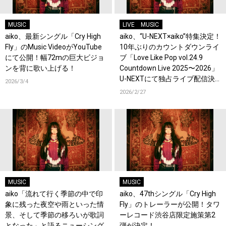
MUSIC
LIVE
MUSIC
aiko、最新シングル「Cry High
aiko、“U-NEXT×aiko”特集決定！
Fly」のMusic VideoがYouTube
10年ぶりのカウントダウンライ
にて公開！幅72mの巨大ビジョ
ブ「Love Like Pop vol.24.9
ンを背に歌い上げる！
Countdown Live 2025〜2026」
U-NEXTにて独占ライブ配信決
2026/3/4
定！過去ライブ映像一挙配信ス
2026/2/27
タート！
MUSIC
MUSIC
aiko「流れて行く季節の中で印
aiko、47thシングル「Cry High
象に残った夜空や雨といった情
Fly」のトレーラーが公開！タワ
景、そして季節の移ろいが歌詞
ーレコード渋谷店限定施策第2
となった」と語るニューシング
弾が決定！