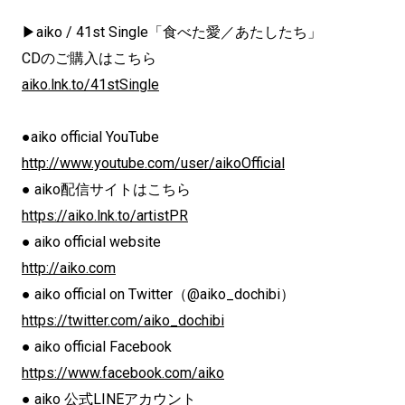
▶aiko / 41st Single「食べた愛／あたしたち」
CDのご購入はこちら
aiko.lnk.to/41stSingle
●aiko official YouTube
http://www.youtube.com/user/aikoOfficial
● aiko配信サイトはこちら
https://aiko.lnk.to/artistPR
● aiko official website
http://aiko.com
● aiko official on Twitter（@aiko_dochibi）
https://twitter.com/aiko_dochibi
● aiko official Facebook
https://www.facebook.com/aiko
● aiko 公式LINEアカウント