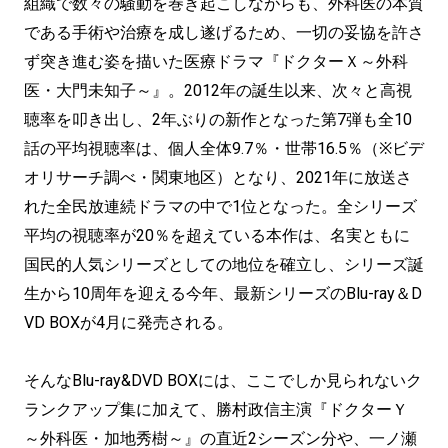
組織で数々の騒動を巻き起こしながらも、外科医の本質
である手術や治療を成し遂げるため、一切の妥協を許さ
ず突き進む姿を描いた医療ドラマ『ドクターＸ～外科
医・大門未知子～』。2012年の誕生以来、次々と高視
聴率を叩き出し、2年ぶりの新作となった第7弾も全10
話の平均視聴率は、個人全体9.7％・世帯16.5％（※ビデ
オリサーチ調べ・関東地区）となり、2021年に放送さ
れた全民放連続ドラマの中で1位となった。全シリーズ
平均の視聴率が20％を超えている本作は、名実ともに
国民的人気シリーズとしての地位を確立し、シリーズ誕
生から10周年を迎える今年、最新シリーズのBlu-ray＆D
VD BOXが4月に発売される。
そんなBlu-ray&DVD BOXには、ここでしか見られないク
ランクアップ集に加えて、勝村政信主演『ドクターＹ
～外科医・加地秀樹～』の直近2シーズン分や、一ノ瀬