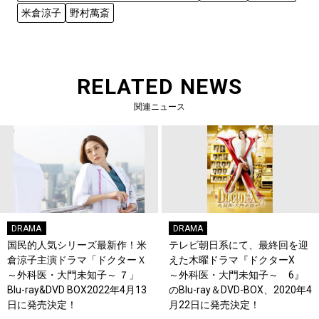
米倉涼子
野村萬斎
RELATED NEWS
関連ニュース
DRAMA
DRAMA
国民的人気シリーズ最新作！米
テレビ朝日系にて、最終回を迎
倉涼子主演ドラマ「ドクターＸ
えた木曜ドラマ『ドクターX
～外科医・大門未知子～ ７」
～外科医・大門未知子～ 6』
Blu-ray&DVD BOX2022年4月13
のBlu-ray＆DVD-BOX、2020年4
日に発売決定！
月22日に発売決定！