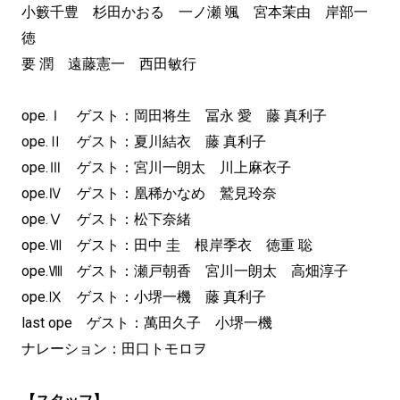
小籔千豊 杉田かおる 一ノ瀬 颯 宮本茉由 岸部一
徳
要 潤 遠藤憲一 西田敏行
ope.Ⅰ ゲスト：岡田将生 冨永 愛 藤 真利子
ope.Ⅱ ゲスト：夏川結衣 藤 真利子
ope.Ⅲ ゲスト：宮川一朗太 川上麻衣子
ope.Ⅳ ゲスト：凰稀かなめ 鷲見玲奈
ope.Ⅴ ゲスト：松下奈緒
ope.Ⅶ ゲスト：田中 圭 根岸季衣 徳重 聡
ope.Ⅷ ゲスト：瀬戸朝香 宮川一朗太 高畑淳子
ope.Ⅸ ゲスト：小堺一機 藤 真利子
last ope ゲスト：萬田久子 小堺一機
ナレーション：田口トモロヲ