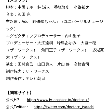
【スタッフ】
脚本：中園ミホ 林 誠人 香坂隆史 小峯裕之
音楽：沢田 完
主題歌：Ado「阿修羅ちゃん」（ユニバーサルミュージ
ック）
エグゼクティブプロデューサー：内山聖子
プロデューサー：大江達樹 峰島あゆみ 大垣一穂
（ザ・ワークス） 角田正子（ザ・ワークス） 多湖亮
太（ザ・ワークス）
演出：田村直己 山田勇人 片山 修 高橋貴司
制作協力：ザ・ワークス
制作著作：テレビ朝日
【関連サイト】
公式HP：
https://www.tv-asahi.co.jp/doctor-x/
公式Twitter：
https://twitter.com/doctorx_tvasahi