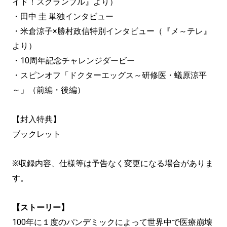
イド！スクランブル』より）
・田中 圭 単独インタビュー
・米倉涼子×勝村政信特別インタビュー（『メ～テレ』
より）
・10周年記念チャレンジダービー
・スピンオフ「ドクターエッグス～研修医・蟻原涼平
～」（前編・後編）
【封入特典】
ブックレット
※収録内容、仕様等は予告なく変更になる場合がありま
す。
【ストーリー】
100年に１度のパンデミックによって世界中で医療崩壊