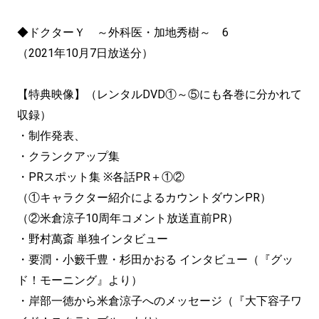
◆ドクターＹ ～外科医・加地秀樹～ 6
（2021年10月7日放送分）
【特典映像】（レンタル
DVD
①～⑤にも各巻に分かれて
収録）
・制作発表、
・クランクアップ集
・PRスポット集 ※各話PR＋①②
（①キャラクター紹介によるカウントダウンPR）
（②米倉涼子10周年コメント放送直前PR）
・野村萬斎 単独インタビュー
・要潤・小籔千豊・杉田かおる インタビュー（『グッ
ド！モーニング』より）
・岸部一徳から米倉涼子へのメッセージ（『大下容子ワ