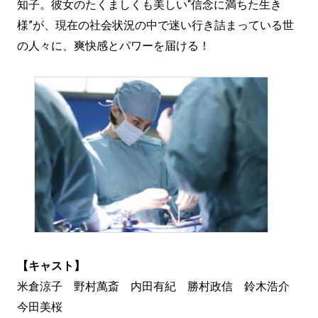
知子。彼女のたくましくも美しい“信念に満ちた生き
様”が、現在の社会状況の中で迷い行き詰まっている世
の人々に、爽快感とパワーを届ける！
【キャスト】
米倉涼子 野村萬斎 内田有紀 勝村政信 鈴木浩介
今田美桜