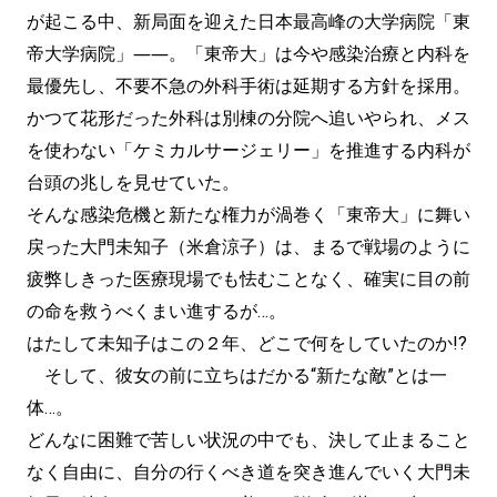
が起こる中、新局面を迎えた日本最高峰の大学病院「東
帝大学病院」――。「東帝大」は今や感染治療と内科を
最優先し、不要不急の外科手術は延期する方針を採用。
かつて花形だった外科は別棟の分院へ追いやられ、メス
を使わない「ケミカルサージェリー」を推進する内科が
台頭の兆しを見せていた。
そんな感染危機と新たな権力が渦巻く「東帝大」に舞い
戻った大門未知子（米倉涼子）は、まるで戦場のように
疲弊しきった医療現場でも怯むことなく、確実に目の前
の命を救うべくまい進するが…。
はたして未知子はこの２年、どこで何をしていたのか!?
そして、彼女の前に立ちはだかる“新たな敵”とは一
体…。
どんなに困難で苦しい状況の中でも、決して止まること
なく自由に、自分の行くべき道を突き進んでいく大門未