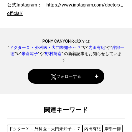
公式Instagram：
https://www.instagram.com/doctorx_
official/
PONY CANYON公式Xでは
"
ドクターＸ ～外科医・大門未知子～ ７
"や"
内田有紀
"や"
岸部一
徳
"や"
米倉涼子
"や"
野村萬斎
" の新着記事をお知らせしていま
す！
フォローする
関連キーワード
ドクターＸ ～外科医・大門未知子～ ７
内田有紀
岸部一徳