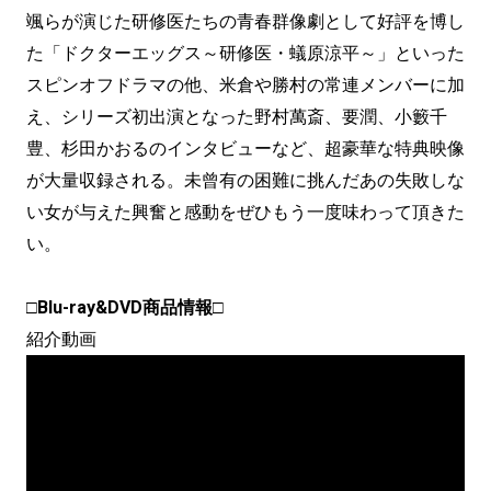
颯らが演じた研修医たちの青春群像劇として好評を博し
た「ドクターエッグス～研修医・蟻原涼平～」といった
スピンオフドラマの他、米倉や勝村の常連メンバーに加
え、シリーズ初出演となった野村萬斎、要潤、小籔千
豊、杉田かおるのインタビューなど、超豪華な特典映像
が大量収録される。未曾有の困難に挑んだあの失敗しな
い女が与えた興奮と感動をぜひもう一度味わって頂きた
い。
□Blu-ray&DVD商品情報□
紹介動画