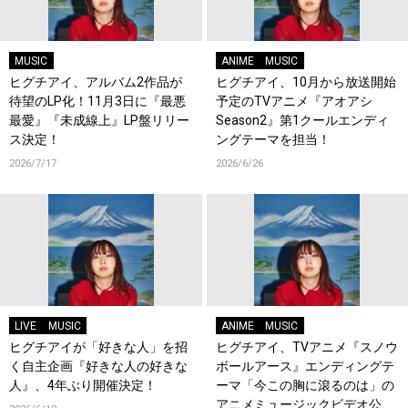
MUSIC
ANIME
MUSIC
ヒグチアイ、アルバム2作品が
ヒグチアイ、10月から放送開始
待望のLP化！11月3日に『最悪
予定のTVアニメ『アオアシ
最愛』『未成線上』LP盤リリー
Season2』第1クールエンディ
ス決定！
ングテーマを担当！
2026/7/17
2026/6/26
LIVE
MUSIC
ANIME
MUSIC
ヒグチアイが「好きな人」を招
ヒグチアイ、TVアニメ『スノウ
く自主企画『好きな人の好きな
ボールアース』エンディングテ
人』、4年ぶり開催決定！
ーマ「今この胸に滾るのは」の
アニメミュージックビデオ公