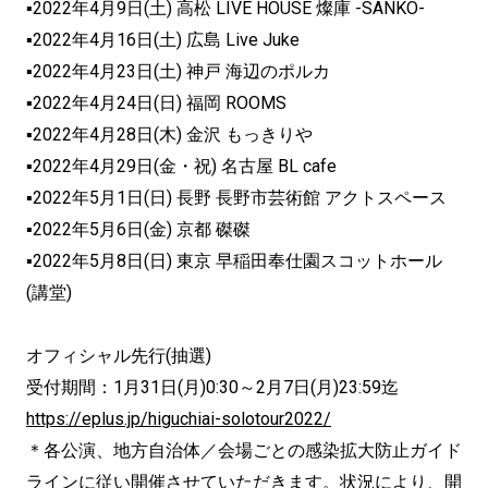
▪2022年4月9日(土) 高松 LIVE HOUSE 燦庫 -SANKO-
▪2022年4月16日(土) 広島 Live Juke
▪2022年4月23日(土) 神戸 海辺のポルカ
▪2022年4月24日(日) 福岡 ROOMS
▪2022年4月28日(木) 金沢 もっきりや
▪2022年4月29日(金・祝) 名古屋 BL cafe
▪2022年5月1日(日) 長野 長野市芸術館 アクトスペース
▪2022年5月6日(金) 京都 磔磔
▪2022年5月8日(日) 東京 早稲田奉仕園スコットホール
(講堂)
オフィシャル先行(抽選)
受付期間：1月31日(月)0:30～2月7日(月)23:
59迄
https://eplus.jp/higuchiai-
solotour2022/
＊各公演、地方自治体／
会場ごとの感染拡大防止ガイド
ラインに従い開催させていただきま
す。状況により、開