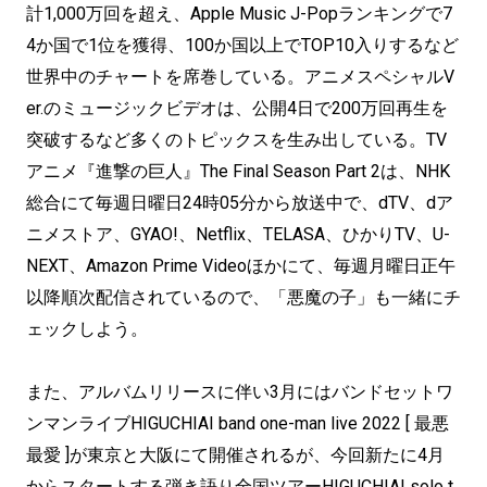
計1,000万回を超え、Apple Music J-Popランキングで7
4か国で1位を獲得、100か国以上でTOP10入りするなど
世界中のチャートを席巻している。アニメスペシャルV
er.のミュージックビデオは、公開4日で200万回再生を
突破するなど多くのトピックスを生み出している。TV
アニメ『進撃の巨人』The Final Season Part 2は、NHK
総合にて毎週日曜日24時05分から放送中で、dTV、dア
ニメストア、GYAO!、Netflix、TELASA、ひかりTV、U-
NEXT、Amazon Prime Videoほかにて、毎週月曜日正午
以降順次配信されているので、「悪魔の子」も一緒にチ
ェックしよう。
また、アルバムリリースに伴い3月にはバンドセットワ
ンマンライブHIGUCHIAI band one-man live 2022 [ 最悪
最愛 ]が東京と大阪にて開催されるが、今回新たに4月
からスタートする弾き語り全国ツアーHIGUCHIAI solo t