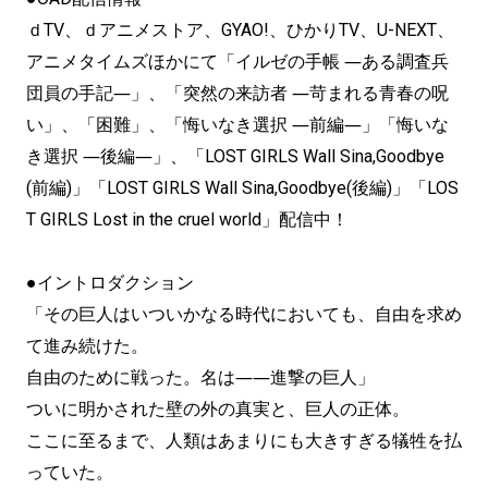
ｄTV、ｄアニメストア、GYAO!、ひかりTV、U-NEXT、
アニメタイムズほかにて「イルゼの手帳 ―ある調査兵
団員の手記―」、「突然の来訪者 ―苛まれる青春の呪
い」、「困難」、「悔いなき選択 ―前編―」「悔いな
き選択 ―後編―」、「LOST GIRLS Wall Sina,Goodbye
(前編)」「LOST GIRLS Wall Sina,Goodbye(後編)」「LOS
T GIRLS Lost in the cruel world」配信中！
●イントロダクション
「その巨人はいついかなる時代においても、自由を求め
て進み続けた。
自由のために戦った。名は――進撃の巨人」
ついに明かされた壁の外の真実と、巨人の正体。
ここに至るまで、人類はあまりにも大きすぎる犠牲を払
っていた。