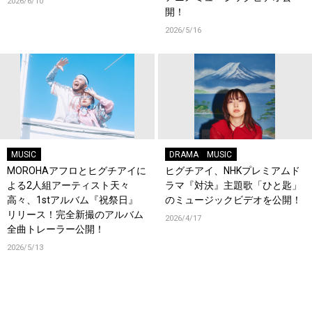
2026/6/10
開！
2026/5/16
MUSIC
DRAMA
MUSIC
MOROHAアフロとヒグチアイに
ヒグチアイ、NHKプレミアムド
よる2人組アーティスト天々
ラマ『対決』主題歌「ひと匙」
高々、1stアルバム『祝祭日』
のミュージックビデオを公開！
リリース！完全新撮のアルバム
2026/4/17
全曲トレーラー公開！
2026/5/13