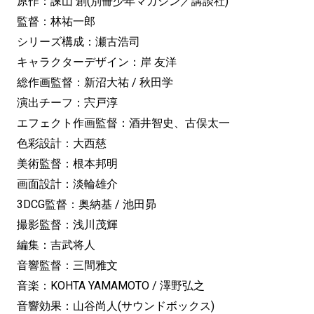
原作：諫山 創(別冊少年マガジン／講談社)
監督：林祐一郎
シリーズ構成：瀬古浩司
キャラクターデザイン：岸 友洋
総作画監督：新沼大祐 / 秋田学
演出チーフ：宍戸淳
エフェクト作画監督：酒井智史、古俣太一
色彩設計：大西慈
美術監督：根本邦明
画面設計：淡輪雄介
3DCG監督：奥納基 / 池田昴
撮影監督：浅川茂輝
編集：吉武将人
音響監督：三間雅文
音楽：KOHTA YAMAMOTO / 澤野弘之
音響効果：山谷尚人(サウンドボックス)