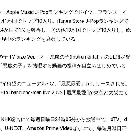
ple Music J-Popランキングでドイツ、フランス、イ
でトップ10入り。iTunes Store J-Popランキングで
4か国で1位を獲得し、その他13か国でトップ10入りし、総
世界中のランキングを席巻している。
ize Ver.」と「悪魔の子(Instrumental)」のDL限定配
て「悪魔の子」を熱唱する動画の投稿が目立ちはじめている
チアイ待望のニューアルバム「最悪最愛」がリリースされる。
nd one-man live 2022 [ 最悪最愛 ]が東京と大阪にて
rt 2は、NHK総合にて毎週日曜日24時05分から放送中で、dTV、d
、U-NEXT、Amazon Prime Videoほかにて、毎週月曜日正