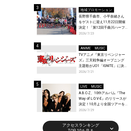
体験！
地域プロモーション
長野県千曲市、小平奈緒さん
をゲストに迎え11月22日開催
決定！「第12回千曲川ハーフ
マラソン」エントリー受付開
2026/7/23
始！
ANIME
MUSIC
TVアニメ『東京リベンジャー
ズ』三天戦争編オープニング
主題歌がJO1「IGNITE」に決
定！メンバー全員から喜びと
2026/7/21
作品への想いあふれるコメン
トが到着！9月に東京・大阪で
LIVE
MUSIC
先行上映会を開催！
A.B.C-Z、10thアルバム『The
Way of L.O.V-E』のリリースが
決定！10月より全国ツアーを
開催！
2026/7/29
アクセスランキング
TOP 10を見る