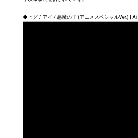
◆ヒグチアイ / 悪魔の子 (アニメスペシャルVer.) | Ai Higuchi