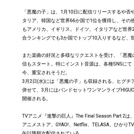
「悪魔の子」は、1月10日に配信リリースするや否や、Ap
タリア、韓国など世界66か国で1位を獲得し、その他41か国
もアメリカ、イギリス、ドイツ、イタリアなど世界2
合ランキングでも3か国でトップ10入りするなど、
また楽曲の好況と多様なリクエストを受け、「悪魔の子 TV s
信もスタート。特にインスト音源は、各種SNSに
今、重宝されそうだ。
3月2日(水)には「悪魔の子」も収録される、ヒグ
併せて、3月にはバンドセットワンマンライブHIGUCHIAI ba
開催される。
TVアニメ『進撃の巨人』The Final Season Pa
アニメストア、GYAO!、Netflix、TELASA、ひかりTV
午以降順次配信されている。