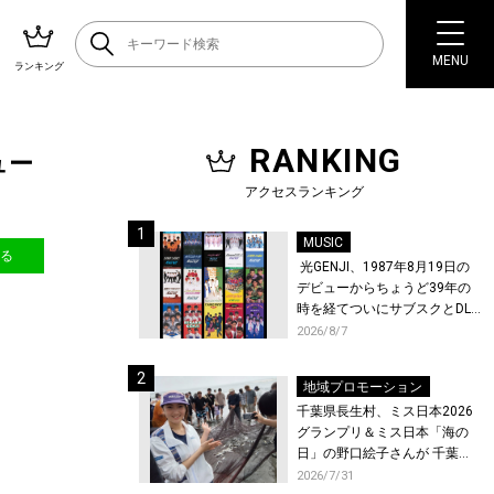
MENU
ランキング
RANKING
ュー
アクセスランキング
MUSIC
送る
光GENJI、1987年8月19日の
デビューからちょうど39年の
時を経てついにサブスクとDL
配信が解禁！
2026/8/7
地域プロモーション
千葉県長生村、ミス日本2026
グランプリ＆ミス日本「海の
日」の野口絵子さんが 千葉県
唯一の村・長生村で地引網を
2026/7/31