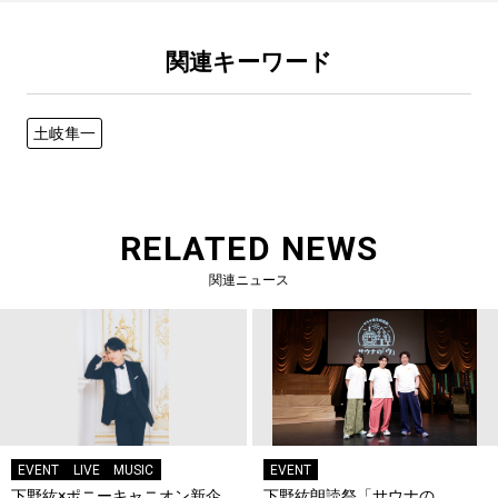
関連キーワード
土岐隼一
RELATED NEWS
関連ニュース
EVENT
LIVE
MUSIC
EVENT
下野紘×ポニーキャニオン新企
下野紘朗読祭「サウナの