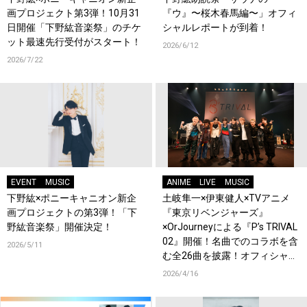
画プロジェクト第3弾！10月31
『ウ』〜桜木春馬編〜」オフィ
日開催「下野紘音楽祭」のチケ
シャルレポートが到着！
ット最速先行受付がスタート！
2026/6/12
2026/7/22
EVENT
MUSIC
ANIME
LIVE
MUSIC
下野紘×ポニーキャニオン新企
土岐隼一×伊東健人×TVアニメ
画プロジェクトの第3弾！「下
『東京リベンジャーズ』
野紘音楽祭」開催決定！
×OrJourneyによる『P’s TRIVAL
02』開催！名曲でのコラボを含
2026/5/11
む全26曲を披露！オフィシャル
レポート到着！
2026/4/16