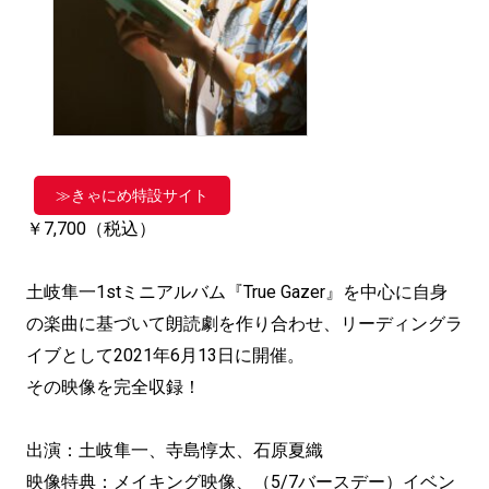
≫きゃにめ特設サイト
￥7,700（税込）
土岐隼一1stミニアルバム『True Gazer』を中心に自身
の楽曲に基づいて朗読劇を作り合わせ、リーディングラ
イブとして2021年6月13日に開催。
その映像を完全収録！
出演：土岐隼一、寺島惇太、石原夏織
映像特典：メイキング映像、（5/7バースデー）イベン