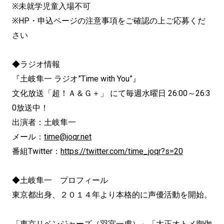
※未就学児童入場不可
※HP・申込ページの注意事項をご確認の上ご応募くだ
さい
◆ラジオ情報
『土岐隼一 ラジオ”Time with You”』
文化放送「超！Ａ＆Ｇ＋」 にて毎週水曜日 26:00～26:3
0放送中！
出演者：土岐隼一
メール：
time@joqr.net
番組Twitter：
https://twitter.com/time_joqr?s=20
◆土岐隼一 プロフィール
東京都出身、２０１４年より本格的に声優活動を開始。
「東京リベンジャーズ（羽宮一虎）」「大正オトメ御伽