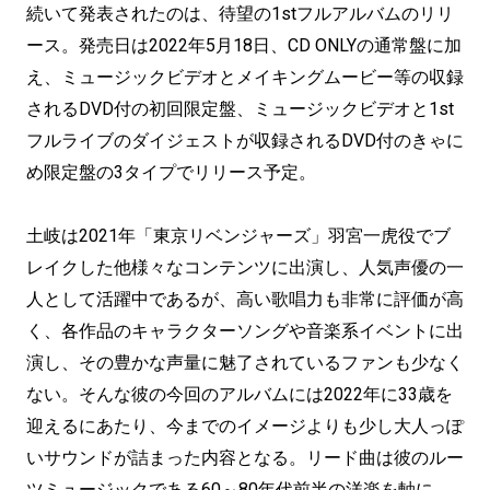
続いて発表されたのは、待望の1stフルアルバムのリリ
ース。発売日は2022年5月18日、CD ONLYの通常盤に加
え、ミュージックビデオとメイキングムービー等の収録
されるDVD付の初回限定盤、ミュージックビデオと1st
フルライブのダイジェストが収録されるDVD付のきゃに
め限定盤の3タイプでリリース予定。
土岐は2021年「東京リベンジャーズ」羽宮一虎役でブ
レイクした他様々なコンテンツに出演し、人気声優の一
人として活躍中であるが、高い歌唱力も非常に評価が高
く、各作品のキャラクターソングや音楽系イベントに出
演し、その豊かな声量に魅了されているファンも少なく
ない。そんな彼の今回のアルバムには2022年に33歳を
迎えるにあたり、今までのイメージよりも少し大人っぽ
いサウンドが詰まった内容となる。リード曲は彼のルー
ツミュージックである60～80年代前半の洋楽を軸に、