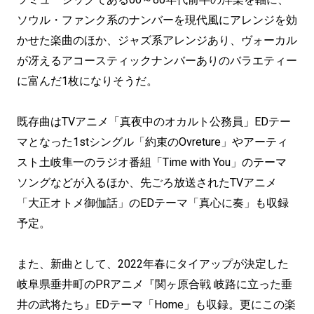
ソウル・ファンク系のナンバーを現代風にアレンジを効
かせた楽曲のほか、ジャズ系アレンジあり、ヴォーカル
が冴えるアコースティックナンバーありのバラエティー
に富んだ1枚になりそうだ。
既存曲はTVアニメ「真夜中のオカルト公務員」EDテー
マとなった1stシングル「約束のOvreture」やアーティ
スト土岐隼一のラジオ番組「Time with You」のテーマ
ソングなどが入るほか、先ごろ放送されたTVアニメ
「大正オトメ御伽話」のEDテーマ「真心に奏」も収録
予定。
また、新曲として、2022年春にタイアップが決定した
岐阜県垂井町のPRアニメ『関ヶ原合戦 岐路に立った垂
井の武将たち』EDテーマ「Home」も収録。更にこの楽