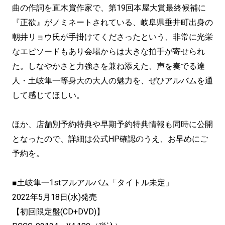
曲の作詞を直木賞作家で、第19回本屋大賞最終候補に
『正欲』がノミネートされている、岐阜県垂井町出身の
朝井リョウ氏が手掛けてくださったという、非常に光栄
なエピソードもあり会場からは大きな拍手が寄せられ
た。しなやかさと力強さを兼ね添えた、声を奏でる達
人・土岐隼一等身大の大人の魅力を、ぜひアルバムを通
して感じてほしい。
ほか、店舗別予約特典や早期予約特典情報も同時に公開
となったので、詳細は公式HP確認のうえ、お早めにご
予約を。
■土岐隼一1stフルアルバム「タイトル未定」
2022年5月18日(水)発売
【初回限定盤(CD+DVD)】