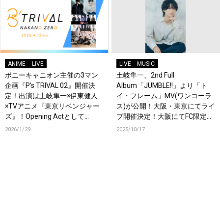
ANIME
LIVE
LIVE
MUSIC
ポニーキャニオン主催の3マン
土岐隼一、2nd Full
企画『P’s TRIVAL 02』開催決
Album「JUMBLE!!」より「ト
定！出演は土岐隼一×伊東健人
イ・フレーム」MV(ワンコーラ
×TVアニメ『東京リベンジャー
ス)が公開！大阪・東京にてライ
ズ』！Opening Actとして
ブ開催決定！大阪にてFC限定ツ
OrJourneyも登場！
アー＆イベントの開催も決定！
2026/1/29
2025/10/17