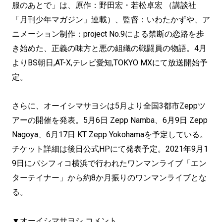
服のあとで」は、原作：野田宏・若松卓宏 （講談社
「月刊少年マガジン」連載）、監督：いわたかずや、ア
ニメーション制作：project No.9による禁断の恋路を歩
き始めた、正義の味方と悪の組織の戦闘員の物語。4月
よりBS朝日,AT-X,テレビ愛知,TOKYO MXにて放送開始予
定。
さらに、オーイシマサヨシは5月より全国3都市Zeppツ
アーの開催を発表。5月6日 Zepp Namba、6月9日 Zepp
Nagoya、6月17日 KT Zepp Yokohamaを予定している。
チケット詳細は後日公式HPにて発表予定。2021年9月1
9日にパシフィコ横浜で行われたワンマンライブ「エン
ターテイナー」から約8か月振りのワンマンライブとな
る。
▼オーイシマサヨシ コメント