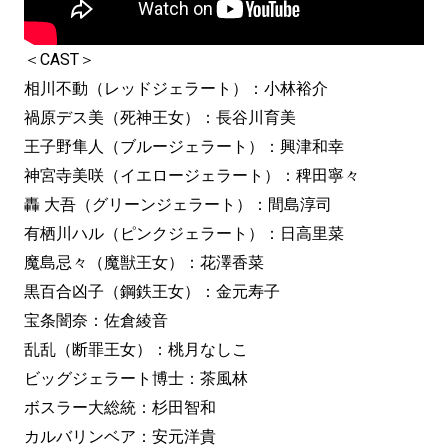
＜CAST＞
相川不動（レッドジェラート）：小林裕介
禍原デス美（死神王女）：長谷川育美
王子野隼人（ブルージェラート）：興津和幸
神宮寺美咲（イエロージェラート）：稗田寧々
轟 大吾（グリーンジェラート）：間島淳司
有栖川ハル（ピンクジェラート）：日高里菜
魔島忌々（魔獣王女）：花澤香菜
黒百合凶子（鋼鉄王女）：金元寿子
宝条闇奈：佐倉綾音
乱乱（断罪王女）：桃月なしこ
ビッグジェラート博士：茶風林
ボスラー大総統：杉田智和
カルバリンベア：安元洋貴