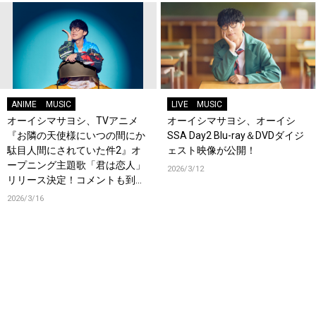
ANIME
MUSIC
LIVE
MUSIC
オーイシマサヨシ、TVアニメ
オーイシマサヨシ、オーイシ
『お隣の天使様にいつの間にか
SSA Day2 Blu-ray＆DVDダイジ
駄目人間にされていた件2』オ
ェスト映像が公開！
ープニング主題歌「君は恋人」
2026/3/12
リリース決定！コメントも到
着！
2026/3/16