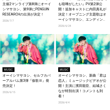
主催2マンライブ第8弾にオーイ
も喧嘩がしたい』PV第2弾公
シマサヨシ、第9弾にPENGUIN
開！追加キャストに内田真礼が
RESEARCHの出演が決定！
決定！オープニング主題歌はオ
ーイシマサヨシ、エンディング
2026/7/7
主題歌は内田真礼が担当！
2026/6/24
MUSIC
MUSIC
オーイシマサヨシ、セルフカバ
オーイシマサヨシ、新曲「君は
ーアルバム第3弾『仮歌Ⅲ』発
恋人」ミュージックビデオが公
売決定！
開！主演に濱田龍臣、結城さく
なが特別出演！コメントも到
2026/6/15
着！
2026/4/4