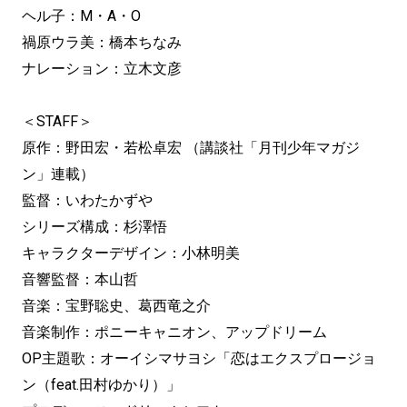
ヘル子：M・A・O
禍原ウラ美：橋本ちなみ
ナレーション：立木文彦
＜STAFF＞
原作：野田宏・若松卓宏 （講談社「月刊少年マガジ
ン」連載）
監督：いわたかずや
シリーズ構成：杉澤悟
キャラクターデザイン：小林明美
音響監督：本山哲
音楽：宝野聡史、葛西竜之介
音楽制作：ポニーキャニオン、アップドリーム
OP主題歌：オーイシマサヨシ「恋はエクスプロージョ
ン（feat.田村ゆかり）」