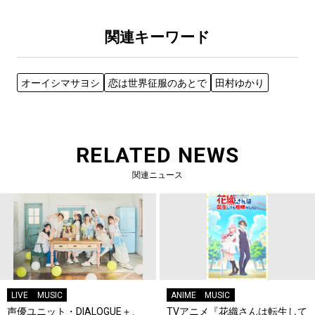
関連キーワード
オーイシマサヨシ
恋は世界征服のあとで
田村ゆかり
RELATED NEWS
関連ニュース
LIVE
MUSIC
ANIME
MUSIC
声優ユニット・DIALOGUE＋、
TVアニメ『花織さんは転生して