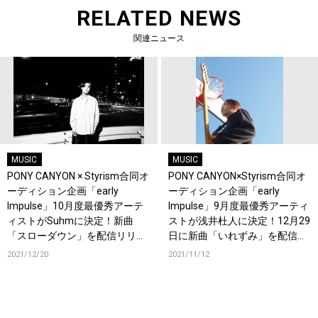
RELATED NEWS
関連ニュース
MUSIC
MUSIC
PONY CANYON × Styrism合同オ
PONY CANYON×Styrism合同オ
ーディション企画「early
ーディション企画「early
Impulse」10月度最優秀アーテ
Impulse」9月度最優秀アーティ
ィストがSuhmに決定！新曲
ストが浅井杜人に決定！12月29
「スローダウン」を配信リリー
日に新曲「いれずみ」を配信リ
ス！
リース！
2021/12/20
2021/11/12