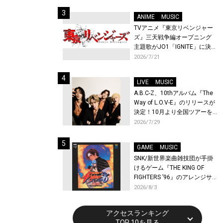
始！
ANIME
MUSIC
TVアニメ『東京リベンジャー
ズ』三天戦争編オープニング
主題歌がJO1「IGNITE」に決
定！メンバー全員から喜びと
2026/7/21
作品への想いあふれるコメン
トが到着！9月に東京・大阪で
LIVE
MUSIC
先行上映会を開催！
A.B.C-Z、10thアルバム『The
Way of L.O.V-E』のリリースが
決定！10月より全国ツアーを
開催！
2026/7/29
GAME
MUSIC
SNK/新世界楽曲雑技団が手掛
けるゲーム『THE KING OF
FIGHTERS ’96』のアレンジサ
ウンドトラックが配信開始！
2026/8/3
アクセスランキング
TOP 10を見る