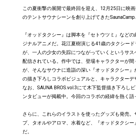
この夏衝撃の展開で最終回を迎え、12月25日に映
のテントサウナシーンを創り上げてきたSaunaCam
『オッドタクシー』は脚本を『セトウツミ』などの此元
ジナルアニメだ。花江夏樹演じる41歳のタクシー
が、一人の少女の失踪につながっていくというサスペンスで
配信されている。作中では、登場キャラクターが間
が、そんなサウナに造詣の深い『オッドタクシー』がこ
の描き下ろしコラボビジュアルと、キャラクターデ
なお、SAUNA BROS.vol.3にて⽊下監督描き下ろ
ンタビューが掲載中。今回のコラボの経緯を熱く語
さらに、これらのイラストを使ったグッズも発売。
プ、タオルやアロマ、水着など、『オッドタクシー
だ。