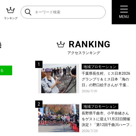
MENU
ランキング
RANKING
発
アクセスランキング
地域プロモーション
送る
千葉県長生村、ミス日本2026
グランプリ＆ミス日本「海の
日」の野口絵子さんが 千葉県
唯一の村・長生村で地引網を
2026/7/31
体験！
地域プロモーション
長野県千曲市、小平奈緒さん
をゲストに迎え11月22日開催
決定！「第12回千曲川ハーフ
マラソン」エントリー受付開
2026/7/23