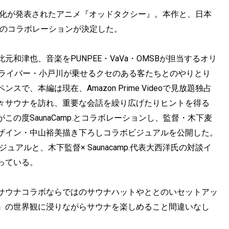
画化が発表されたアニメ『オッドタクシー』。本作と、日本
p.のコラボレーションが決定した。
和津也、音楽をPUNPEE・VaVa・OMSBが担当するオリ
ドライバー・小戸川が乗せるクセのある客たちとのやりとり
、本編は現在、Amazon Prime Videoで見放題独占
々サウナを訪れ、重要な会話を繰り広げたりヒントを得る
の度SaunaCamp.とコラボレーションし、監督・木下麦
ザイン・中山裕美描き下ろしコラボビジュアルを公開した。
しビジュアルと、⽊下監督× Saunacamp.代表⼤⻄洋⽒の対談イ
っている。
サウナコラボならではのサウナハットやととのいセットアッ
』の世界観に浸りながらサウナを楽しめること間違いなし